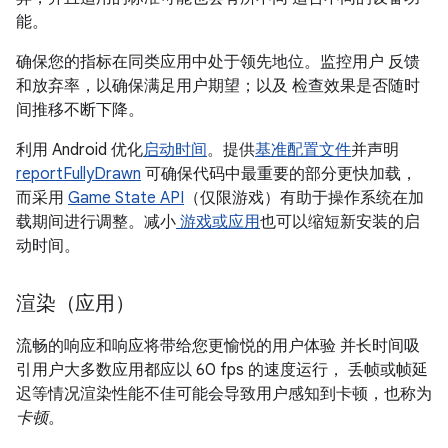
能。
确保您的指标在同类应用中处于领先地位。监控用户 反馈
和放弃率，以确保满足用户期望；以及 检查效果是否随时
间推移不断下降。
利用 Android 优化
启动时间
。提供
基准配置文件
并声明
reportFullyDrawn
可确保代码中最重要的部分更快加载，
而采用
Game State API
（仅限游戏）有助于操作系统在加
载期间进行调整。减小
游戏或应用
也可以缩短新安装的启
动时间。
渲染（应用）
流畅的响应和响应将带给您更愉悦的用户体验 并长时间吸
引用户大多数应用都应以 60 fps 的速度运行， 丢帧或帧延
迟等情况渲染性能不佳可能会导致用户感知到卡顿，也称为
卡顿
。