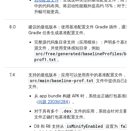
启动配置文件
：生成这种类型的基准配置文件，用于说明
中的代码布局。将启动性能额外提高约 15%；对于大
升幅可能更高。
8.0
建议的最低版本
：使用基准配置文件 Gradle 插件，通过
Gradle 任务生成基准配置文件。
完整源代码集目录支持（应用模块）：
声明多个基准
源文件，并使用变体感知目录，例如
src/free/generated/baselineProfiles/ba
prof1.txt
。
7.4
支持的最低版本
：应用可以使用库中的基准配置文件，并
src
/
main
/
baseline-prof
.
txt
文件中提供自己的
文件。
从 app bundle 构建 APK 时，系统会正确打包基准
（
问题 230361284
）。
.dex
对于具有多个
文件的应用，系统会针对主要
文件正确打包基准配置文件。
isMinifyEnabled
fals
D8 和 R8 支持从
设置为