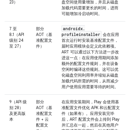
23）
盘空间使用量增加，并且从磁盘
加载代码需要更长的时间，进而
可能增加冷启动时间。
androidx
.
7 至
部分
profileinstaller
8.1（API
AOT（基
会在应用
级别 24
准配置文
首次运行时安装基准配置文件，
至 27）
件）
届时应用模块会定义此依赖项。
ART 可以通过以下方法进一步改
进这一点：在应用使用期间添加
额外的配置文件规则，并在设备
空闲时编译这些规则。这可以优
化磁盘空间利用率并缩短从磁盘
加载代码所需的时间，从而减少
用户使用应用需要等待的时间。
9（API 级
部分
在应用安装期间，Play 会使用基
别 28）
AOT（基
准配置文件优化 APK 和云配置文
及更高版
准配置文
件（如果有）。应用安装完毕
本
件 + 云
后，ART 配置文件会上传到 Play
配置文
并汇总在一起，然后在其他用户