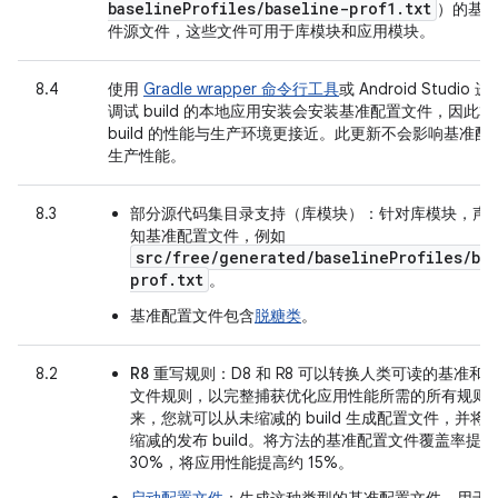
baseline
Profiles
/
baseline-prof1
.
txt
）的基
件源文件，这些文件可用于库模块和应用模块。
8.4
使用
Gradle wrapper 命令行工具
或 Android Studio
调试 build 的本地应用安装会安装基准配置文件，因此
build 的性能与生产环境更接近。此更新不会影响基准配
生产性能。
8.3
部分源代码集目录支持（库模块）
：针对库模块，声
知基准配置文件，例如
src/free/generated/baselineProfiles/ba
prof.txt
。
基准配置文件包含
脱糖类
。
8.2
R8 重写规则
：D8 和 R8 可以转换人类可读的基准和
文件规则，以完整捕获优化应用性能所需的所有规则
来，您就可以从未缩减的 build 生成配置文件，并将
缩减的发布 build。将方法的基准配置文件覆盖率提
30%，将应用性能提高约 15%。