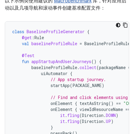
以下示例类使用建议的
Macrobenchmark
库，针对应用启
动以及几项导航和滚动事件创建基准配置文件：
class
BaselineProfileGenerator
{
@get
:
Rule
val
baselineProfileRule
=
BaselineProfileRule
(
@Test
fun
appStartupAndUserJourneys
()
{
baselineProfileRule
.
collect
(
packageName
=
uiAutomator
{
// App startup journey.
startApp
(
PACKAGE_NAME
)
// Find and click elements using t
onElement
{
textAsString
()
==
"COM
onElement
{
viewIdResourceName
==
it
.
fling
(
Direction
.
DOWN
)
it
.
fling
(
Direction
.
UP
)
}
pressBack
()