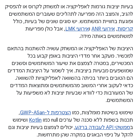
בעיות יציבות גורמות לאפליקציה או למשחק לקרוס או להפסיק
להגיב, והמצב הזה מפריעה לתהליכים שעוברים המשתמשים
ופוגעת בחוויית המשתמש. יש סוגים שונים של בעיות, כולל
קריסות
,
אירועי ANR
ו
אירועי LMK
, אבל כולן מפריעות
למשתמשים באותה מידה.
היציבות של האפליקציה או המשחק עשויה להשתנות בהתאם
למכשיר. מעקב אחר מדדי היציבות באופן קבוע בכל
המכשירים, במטרה לצמצם את שיעור המשתמשים וסשנים
שמושפעים מבעיות ביציבות. איך לשמור על היציבות המדדים
הם הטובים ביותר בכיתה בהשוואה לאפליקציות להשוואה.
כדאי לעקוב אחרי המשוב מהמשתמשים ומתוצאות המדדים
של המעורבות כדי לוודא שבעיות יציבות לא משפיעות על
המשתמשים.
שימוש בשיטות מומלצות, כמו
הצטרפות ל-GWP-ASan
,
תכנות בשפות ללא סכנה של ערכים null כמו
Kotlin
ושימוש
ב
ממשקי API לעבודה ברקע
, יכולים לצמצם בעיות יציבות וגם
להקל על ניפוי הבאגים במקרה שהן מתרחשות.