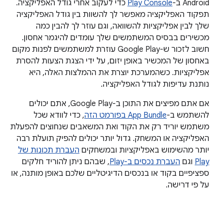
Android ב-
Play Console
כדי לעקוב אחרי גודל האפליקציה.
תפקוד האפליקציה מאפשר לך להשוות בין גודל האפליקציה
שלך לבין אפליקציות להשוואה, וגם עוזר לך להבין כמה
מכשירים בבסיס המשתמשים שלך עומדים להיגמר אחסון.
חשוב לזכור ש-Google Play עוזרת למשתמשים לפנות מקום
באחסון של המכשיר באופן יזום, על ידי הצגת הצעות להסרת
אפליקציות. כשהמערכת יוצרת את ההמלצות האלה, היא
נותנת עדיפות לגודל האפליקציה.
אם אתם מפיצים את התוכן ב-Google Play, אתם יכולים
להשתמש ב-
App Bundle בפורמט הזה
, כדי לוודא שכל
משתמש יוריד רק את הקוד ואת המשאבים שנחוצים להפעלת
האפליקציה או המשחק. גדול יותר יכולים להפיק תועלת רבה
יותר מהשימוש באפליקציות ובמשחקים
העברת תכונות של
Play
וגם
העברת נכסים ב-Play
, שבהם ניתן להוריד חלקים
ספציפיים בקוד או בנכסים הדיגיטליים שלכם באופן מותנה, או
על פי דרישה.