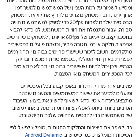
סשן חלק ורספונסיבי גורם לחוויית המשתמש להיות מהנה יותר
ומסייע לשמור על רמת העניין של המשתמשים למשך זמן
ארוך יותר. רוב המשחקים צריכים להריץ את לולאת המשחק
הבסיסית שלהם לפחות 30fps כדי לספק למשתמשים חוויה
סבירה. עבור מתגמלת את חוויית המשתמש, לכן כדאי להביא
בחשבון קצב פריימים של 60fps או יותר, למשחקים שדורשים
אנימציה חלקה או זמן תגובה מהיר, וכשהם פועלים במכשירים
מתקדמים. חשוב לזכור ששיעורי פריימים גבוהים יותר גורמים
לפשרות באורך חיי הסוללה, בטמפרטורת המכשיר ובדיוק
הגרפי, ולכן יכול להיות ששיעורים גבוהים יותר לא מתאימים
לכל המכשירים, המשחקים או הסצנות.
עוקבים אחר מדדי הרינדור באופן קבוע בכל המכשירים
ופועלים למזער את שיעור המשתמשים והסשנים שבהם
מתבצע רינדור איטי. כדאי לשאוף להשיג את ביצועי העיבוד
הטובים ביותר ביחס לאפליקציות דומות. מעקב אחרי משוב
של משתמשים כדי להבטיח שהחוויה שלכם תהיה טובה.
כדי לשפר את היציבות והחלקות החזותית, מומלץ לפעול לפי
השיטות המומלצות, כמו שימוש ב-
Android Dynamic