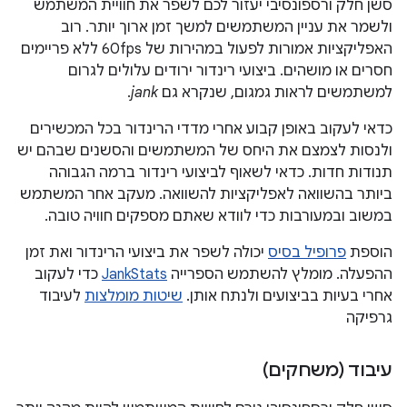
סשן חלק ורספונסיבי יעזור לכם לשפר את חוויית המשתמש
ולשמר את עניין המשתמשים למשך זמן ארוך יותר. רוב
האפליקציות אמורות לפעול במהירות של 60fps ללא פריימים
חסרים או מושהים. ביצועי רינדור ירודים עלולים לגרום
למשתמשים לראות גמגום, שנקרא גם
jank
.
כדאי לעקוב באופן קבוע אחרי מדדי הרינדור בכל המכשירים
ולנסות לצמצם את היחס של המשתמשים והסשנים שבהם יש
תנודות חדות. כדאי לשאוף לביצועי רינדור ברמה הגבוהה
ביותר בהשוואה לאפליקציות להשוואה. מעקב אחר המשתמש
במשוב ובמעורבות כדי לוודא שאתם מספקים חוויה טובה.
הוספת
פרופיל בסיס
יכולה לשפר את ביצועי הרינדור ואת זמן
ההפעלה. מומלץ להשתמש הספרייה
JankStats
כדי לעקוב
אחרי בעיות בביצועים ולנתח אותן.
שיטות מומלצות
לעיבוד
גרפיקה
עיבוד (משחקים)