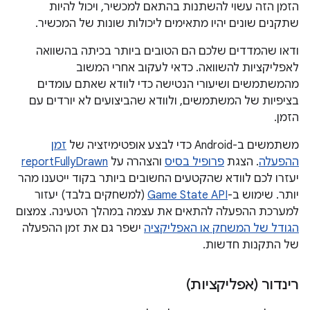
הזמן הזה עשוי להשתנות בהתאם למכשיר, ויכול להיות
שתקנים שונים יהיו מתאימים ליכולות שונות של המכשיר.
ודאו שהמדדים שלכם הם הטובים ביותר בכיתה בהשוואה
לאפליקציות להשוואה. כדאי לעקוב אחרי המשוב
מהמשתמשים ושיעורי הנטישה כדי לוודא שאתם עומדים
בציפיות של המשתמשים, ולוודא שהביצועים לא יורדים עם
הזמן.
משתמשים ב-Android כדי לבצע אופטימיזציה של
זמן
ההפעלה
. הצגת
פרופיל בסיס
והצהרה על
reportFullyDrawn
יעזרו לכם לוודא שהקטעים החשובים ביותר בקוד ייטענו מהר
יותר. שימוש ב-
Game State API
(למשחקים בלבד) יעזור
למערכת ההפעלה להתאים את עצמה במהלך הטעינה. צמצום
הגודל של המשחק או האפליקציה
ישפר גם את זמן ההפעלה
של התקנות חדשות.
רינדור (אפליקציות)