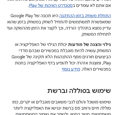
אם אתם לא עומדים ב
סטנדרט האיכות של Play
.
התחלת משחק בזמן ההתקנה
היא תכונה של Google Play
שמאפשרת למשתמשים להתחיל לשחק במשחק בזמן שהוא
עדיין נמצא בתהליך הורדה, וכך לקצר את הזמן מההשקה ועד
לתחילת המשחק.
גילוי והצגה של מודעות
יכולת הגילוי של האפליקציה או
המשחק עשויה להיות מוגבלת במכשירים שבהם מדדי
הביצועים חורגים מסף ההתנהגות הלא תקינה של Google
Play, ומוצגת אזהרה יכול להופיע בדף האפליקציה בחנות
במכשירים האלה.
מידע נוסף
שימוש בסוללה וברשת
שימוש מושכל והולם לגבי משאבים מוגבלים או יקרים, כמו
סוללה חיים ורוחב פס ברשת ינגישו את האפליקציה ליותר
משתמשים, משך הסשן, ולשפר את שימור המשתמשים.