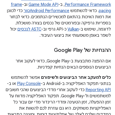
Performance Framework
, ב-
Game Mode API
וב-
frame
pacing
. כדאי להשתמש
Android Performanceטור
כדי לכוונן
את רמות האיכות בהתאם למכשירים הנתמכים. כדאי לבחור
בספריות גרפיקה ובפורמטים של נכסים בצורה מושכלת.
לדוגמה, שימוש ב-
Vulkan
כ-API גרפי וב-
ASTC לנכסים
יכול
לשפר באופן משמעותי את ביצועי העיבוד.
ההנחיות של Google Play
אם ההפצה מתבצעת ב-Google Play, כדאי לעקוב אחר
הביצועים הנוספים הבאים הנחיות קפדניות.
כלים למעקב אחר הביצועים ולשיפורם
אפשר להשתמש
בנתוני תפקוד האפליקציה ב-Android ב-
Play Console
או ב-
Reporting API
כדי לעקוב אחרי מדדי הביצועים שהכי חשובים
למשתמשים ול-Google Play. תפקוד האפליקציה מדווח על
זמן ההפעלה, זמן הטעינה ומדדי הרינדור מדי יום עבור כל
האפליקציות משחקים. היא גם עוזרת לכם להשוות את
המדדים שלכם לאלה של אפליקציות דומות, ומציגה התראות