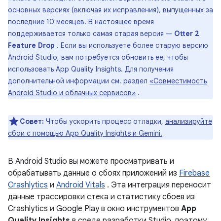
основных версиях (включая их исправления), выпущенных за
последние 10 месяцев. В настоящее время
поддерживается только самая старая версия —
Otter 2
Feature Drop
. Если вы используете более старую версию
Android Studio, вам потребуется обновить ее, чтобы
использовать App Quality Insights. Для получения
дополнительной информации см. раздел
«Совместимость
Android Studio и облачных сервисов»
.
Совет:
Чтобы ускорить процесс отладки,
анализируйте
сбои с помощью App Quality Insights и Gemini.
В Android Studio вы можете просматривать и
обрабатывать данные о сбоях приложений из
Firebase
Crashlytics
и
Android Vitals
. Эта интеграция переносит
данные трассировки стека и статистику сбоев из
Crashlytics и Google Play в окно инструментов
App
Quality Insights
в среде разработки Studio, поэтому