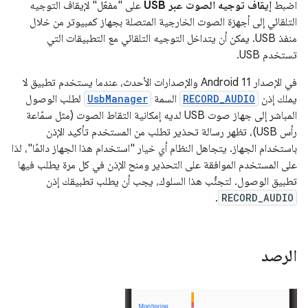
اضبط
إيقاف توجيه الصوت عبر USB
على "مفعّل" لإيقاف التوجيه
التلقائي إلى أجهزة الصوت الخارجية المتصلة بجهاز كمبيوتر من خلال
منفذ USB. يمكن أن يتداخل التوجيه التلقائي مع التطبيقات التي
تستخدم USB.
في الإصدار Android 11 والإصدارات الأحدث، عندما يستخدم تطبيق لا
يملك إذن
RECORD_AUDIO
السمة
UsbManager
لطلب الوصول
المباشر إلى جهاز صوت USB لديه إمكانية التقاط الصوت (مثل سمّاعة
رأس USB)، تظهر رسالة تحذير تطلب من المستخدم تأكيد الإذن
باستخدام الجهاز. يتجاهل النظام أي خيار "استخدام هذا الجهاز دائمًا"، لذا
على المستخدم الموافقة على التحذير ومنح الإذن في كل مرة يطلب فيها
تطبيق الوصول. لتجنُّب هذا السلوك، يجب أن يطلب تطبيقك إذن
.
RECORD_AUDIO
الرصد