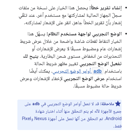
إنشاء تقرير خطأ:
يحصل هذا الخيار على نسخة من ملفات
سجلّ الجهاز الحالية لمشاركتها مع مستخدم آخر. عند تلقّي
إشعار بأنّ تقرير الخطأ جاهز، انقر على الإشعار لمشاركته.
الوضع التجريبي لواجهة مستخدم النظام:
يسهّل هذا
الخيار التقاط لقطات شاشة واضحة من خلال عرض شريط
إشعارات عام ومضبوط مسبقًا لا يعرض الإشعارات أو
التحذيرات من انخفاض مستوى شحن البطارية.
يتيح لك
تفعيل الوضع التجريبي
تغيير مظهر شريط الحالة
باستخدام
adb
أوامر الوضع التجريبي
. يمكنك أيضًا
استخدام
عرض الوضع التجريبي
لإخفاء الإشعارات وعرض
شريط حالة مضبوط مسبقًا.
ملاحظة:
قد لا تعمل أوامر الوضع التجريبي في
على
adb
جميع الأجهزة لأنّه لم يتم التحقّق منها أثناء اختبار شهادة
Android. تم التحقّق من أنّها تعمل على أجهزة Nexus وPixel
فقط.