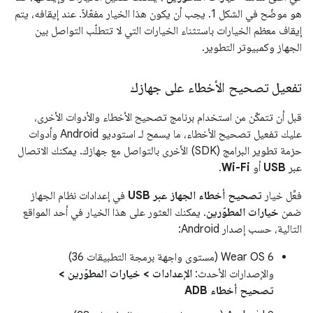
هو موضّح في الشكل 1. يجب أن يكون هذا الخيار مفعّلاً. عند إيقافه، يتم
إيقاف معظم الخيارات باستثناء الخيارات التي لا تتطلّب التواصل بين
الجهاز وكمبيوتر التطوير.
تفعيل تصحيح الأخطاء على جهازك
قبل أن تتمكّن من استخدام برنامج تصحيح الأخطاء والأدوات الأخرى،
عليك تفعيل تصحيح الأخطاء، ما يسمح لـ استوديو Android وأدوات
حزمة تطوير البرامج (SDK) الأخرى بالتواصل مع جهازك. يمكنك الاتصال
عبر
USB
أو
Wi-Fi
.
فعِّل خيار
تصحيح أخطاء الجهاز عبر USB
في إعدادات نظام الجهاز
ضمن
خيارات المطوّرين
. يمكنك العثور على هذا الخيار في أحد المواقع
التالية، حسب إصدار Android:
Wear OS 6 (مستوى واجهة برمجة التطبيقات 36)
والإصدارات الأحدث:
الإعدادات > خيارات المطوّرين >
تصحيح أخطاء ADB