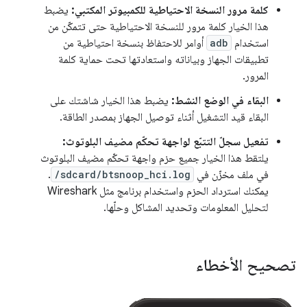
كلمة مرور النسخة الاحتياطية للكمبيوتر المكتبي:
يضبط
هذا الخيار كلمة مرور للنسخة الاحتياطية حتى تتمكّن من
استخدام
adb
أوامر للاحتفاظ بنسخة احتياطية من
تطبيقات الجهاز وبياناته واستعادتها تحت حماية كلمة
المرور.
البقاء في الوضع النشط:
يضبط هذا الخيار شاشتك على
البقاء قيد التشغيل أثناء توصيل الجهاز بمصدر الطاقة.
تفعيل سجلّ التتبّع لواجهة تحكّم مضيف البلوتوث:
يلتقط هذا الخيار جميع حزم واجهة تحكّم مضيف البلوتوث
في ملف مخزّن في
/sdcard/btsnoop_hci.log
.
يمكنك استرداد الحزم واستخدام برنامج مثل Wireshark
لتحليل المعلومات وتحديد المشاكل وحلّها.
تصحيح الأخطاء