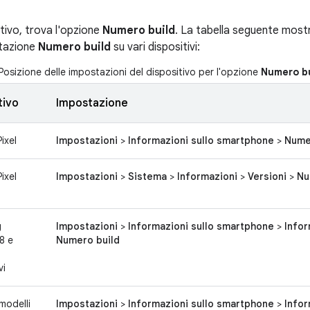
itivo, trova l'opzione
Numero build
. La tabella seguente mostr
stazione
Numero build
su vari dispositivi:
osizione delle impostazioni del dispositivo per l'opzione
Numero bu
tivo
Impostazione
ixel
Impostazioni
>
Informazioni sullo smartphone
>
Nume
ixel
Impostazioni
>
Sistema
>
Informazioni
>
Versioni
>
Nu
g
Impostazioni
>
Informazioni sullo smartphone
>
Infor
8 e
Numero build
vi
modelli
Impostazioni
>
Informazioni sullo smartphone
>
Infor