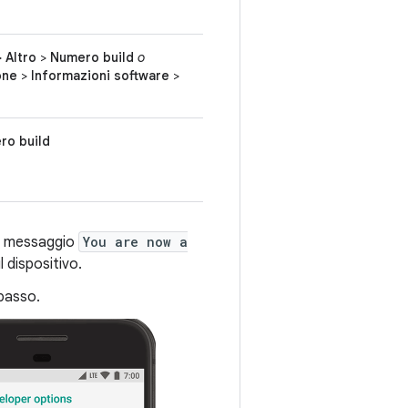
>
Altro
>
Numero build
o
one
>
Informazioni software
>
ro build
 il messaggio
You are now a
 dispositivo.
basso.