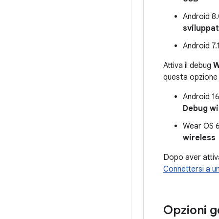
Android 8.0
sviluppa
Android 7.1
Attiva il debug
W
questa opzione i
Android 16
Debug wi
Wear OS 6 
wireless
Dopo aver attiva
Connettersi a un
Opzioni g