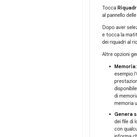
Tocca
Riquadr
al pannello dell
Dopo aver selezi
e tocca la matit
dei riquadri al 
Altre opzioni ge
Memoria
esempio l'
prestazion
disponibil
di memoria 
memoria ut
Genera s
dei file di
con qualcu
informa ch