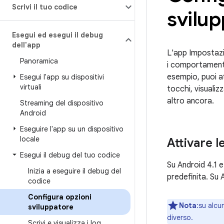
Scrivi il tuo codice
svilup
Esegui ed esegui il debug
dell'app
L'app Impostazi
Panoramica
i comportamenti 
esempio, puoi at
Esegui l'app su dispositivi
virtuali
tocchi, visualiz
altro ancora.
Streaming del dispositivo
Android
Eseguire l'app su un dispositivo
locale
Attivare l
Esegui il debug del tuo codice
Su Android 4.1 
Inizia a eseguire il debug del
predefinita. Su 
codice
Configura opzioni
Nota
:su alcu
sviluppatore
diverso.
Scrivi e visualizza i log