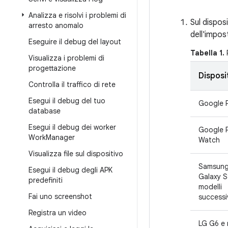
Analizza e risolvi i problemi di
Sul dispos
arresto anomalo
dell'impo
Eseguire il debug del layout
Tabella 1.
P
Visualizza i problemi di
progettazione
Disposi
Controlla il traffico di rete
Esegui il debug del tuo
Google P
database
Esegui il debug dei worker
Google P
Work
Manager
Watch
Visualizza file sul dispositivo
Samsun
Esegui il debug degli APK
Galaxy S
predefiniti
modelli
Fai uno screenshot
successi
Registra un video
LG G6 e 