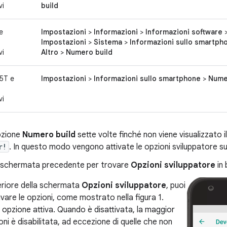
vi
build
e
Impostazioni
>
Informazioni
>
Informazioni software
Impostazioni
>
Sistema
>
Informazioni sullo smartph
vi
Altro
>
Numero build
5T e
Impostazioni
>
Informazioni sullo smartphone
>
Nume
vi
pzione
Numero build
sette volte finché non viene visualizzato
r!
. In questo modo vengono attivate le opzioni sviluppatore sul
a schermata precedente per trovare
Opzioni sviluppatore
in 
eriore della schermata
Opzioni sviluppatore
, puoi
tivare le opzioni, come mostrato nella figura 1.
 opzione attiva. Quando è disattivata, la maggior
oni è disabilitata, ad eccezione di quelle che non