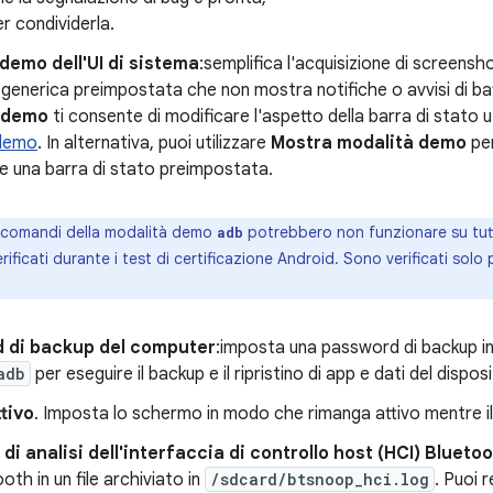
r condividerla.
demo dell'UI di sistema
:semplifica l'acquisizione di screensho
a generica preimpostata che non mostra notifiche o avvisi di ba
 demo
ti consente di modificare l'aspetto della barra di stato u
 demo
. In alternativa, puoi utilizzare
Mostra modalità demo
per
re una barra di stato preimpostata.
 comandi della modalità demo
potrebbero non funzionare su tutti
adb
ificati durante i test di certificazione Android. Sono verificati solo p
 di backup del computer
:imposta una password di backup in
adb
per eseguire il backup e il ripristino di app e dati del dispo
tivo
. Imposta lo schermo in modo che rimanga attivo mentre il 
g di analisi dell'interfaccia di controllo host (HCI) Blueto
oth in un file archiviato in
/sdcard/btsnoop_hci.log
. Puoi 