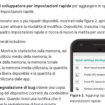
i sviluppatore per impostazioni rapide
per aggiungere le o
e Impostazioni rapide.
onato uno o più riquadri disponibili, mostrati nella figura 2, apr
a per attivare la modalità di modifica. Dopodiché, trascina i ri
riquadro Impostazioni rapide e tocca di nuovo la matita per uscir
nerali includono:
: Mostra le statistiche sulla memoria, ad
utilizzo medio della memoria, le
i della memoria, la memoria totale
e, la memoria media utilizzata, la quantità
libera disponibile e la quantità di
ilizzata dalle app.
egnalazione di bug
:ottiene una copia
 log del dispositivo correnti da condividere
Figura 2.
Aggiungi opzi
no. Quando ricevi una notifica che ti
Impostazioni rapide.
e la segnalazione di bug è pronta,