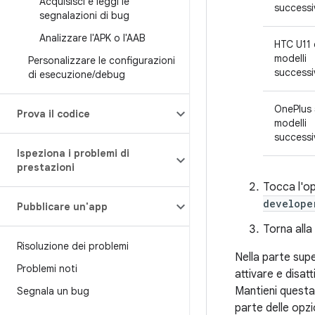
Acquisisci e leggi le
successi
segnalazioni di bug
Analizzare l'APK o l'AAB
HTC U11 
modelli
Personalizzare le configurazioni
successi
di esecuzione
/
debug
OnePlus 
Prova il codice
modelli
successi
Ispeziona i problemi di
prestazioni
Tocca l'o
develope
Pubblicare un'app
Torna all
Risoluzione dei problemi
Nella parte sup
Problemi noti
attivare e disat
Mantieni questa
Segnala un bug
parte delle opzi