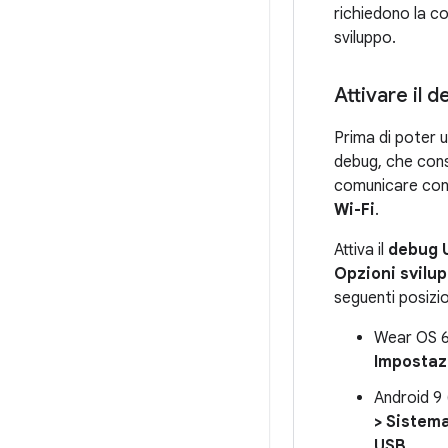
richiedono la co
sviluppo.
Attivare il 
Prima di poter ut
debug, che cons
comunicare con 
Wi-Fi
.
Attiva il
debug 
Opzioni svilu
seguenti posizio
Wear OS 6 
Impostaz
Android 9 
> Sistema
USB