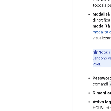
toccala pe
Modalità 
di notific
modalità
modalità
visualizza
Nota:
i
vengono ver
Pixel.
Password
comandi
Rimani at
Attiva lo
HCI Blueto