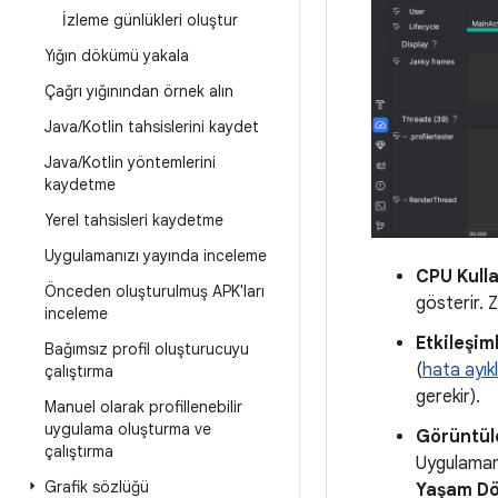
İzleme günlükleri oluştur
Yığın dökümü yakala
Çağrı yığınından örnek alın
Java
/
Kotlin tahsislerini kaydet
Java
/
Kotlin yöntemlerini
kaydetme
Yerel tahsisleri kaydetme
Uygulamanızı yayında inceleme
CPU Kull
Önceden oluşturulmuş APK'ları
gösterir. 
inceleme
Etkileşim
Bağımsız profil oluşturucuyu
(
hata ayıkl
çalıştırma
gerekir).
Manuel olarak profillenebilir
uygulama oluşturma ve
Görüntü
çalıştırma
Uygulamanı
Grafik sözlüğü
Yaşam D