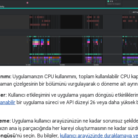
anımı
: Uygulamanızın CPU kullanımını, toplam kullanılabilir CPU 
Zaman çizelgesinin bir bölümünü vurgulayarak o döneme ait ayrıntıl
ler
: Kullanıcı etkileşimini ve uygulama yaşam döngüsü etkinlikleri
anabilir
bir uygulama süreci ve API düzeyi 26 veya daha yüksek bir
leme
: Uygulama kullanıcı arayüzünüzün ne kadar sorunsuz şekilde ol
zın ana iş parçacığında her kareyi oluşturmasının ne kadar sür
öngüsü
'nü seçin. Bu bilgiler,
kullanıcı arayüzünde duraklamaya ve