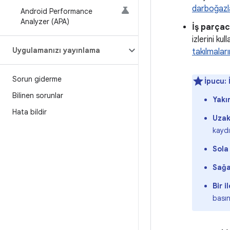
darboğazl
Android Performance
Analyzer (APA)
İş parçac
izlerini ku
Uygulamanızı yayınlama
takılmalar
Sorun giderme
İpucu:
Bilinen sorunlar
Yakı
Hata bildir
Uzak
kaydı
Sola
Sağa
Bir i
basın