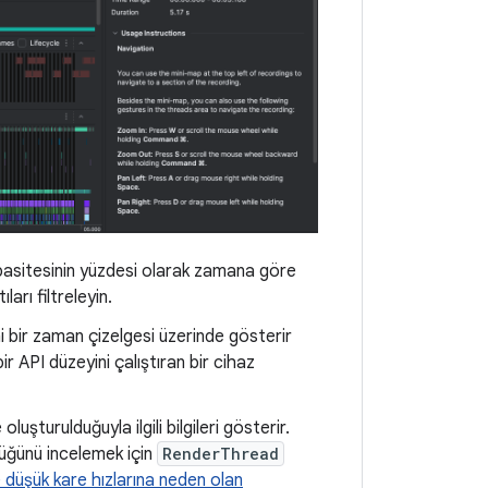
kapasitesinin yüzdesi olarak zamana göre
arı filtreleyin.
ni bir zaman çizelgesi üzerinde gösterir
 API düzeyini çalıştıran bir cihaz
uşturulduğuyla ilgili bilgileri gösterir.
düğünü incelemek için
RenderThread
 düşük kare hızlarına neden olan