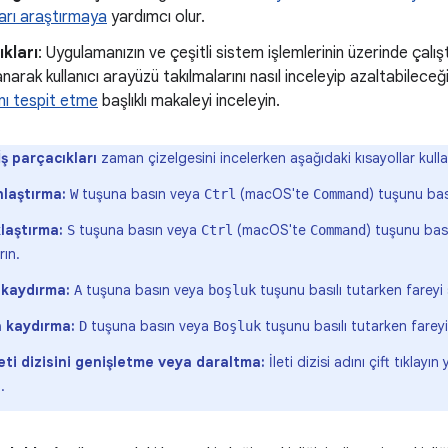
arı araştırmaya
yardımcı olur.
ıkları
: Uygulamanızın ve çeşitli sistem işlemlerinin üzerinde çalışt
llanarak kullanıcı arayüzü takılmalarını nasıl inceleyip azaltabilece
ını tespit etme
başlıklı makaleyi inceleyin.
İş parçacıkları
zaman çizelgesini incelerken aşağıdaki kısayollar kullanı
nlaştırma:
tuşuna basın veya
(macOS'te
) tuşunu bas
W
Ctrl
Command
laştırma:
tuşuna basın veya
(macOS'te
) tuşunu bası
S
Ctrl
Command
rın.
 kaydırma:
tuşuna basın veya
tuşunu basılı tutarken fareyi 
A
boşluk
 kaydırma:
tuşuna basın veya
tuşunu basılı tutarken fareyi
D
Boşluk
leti dizisini genişletme veya daraltma:
İleti dizisi adını çift tıklayın
.