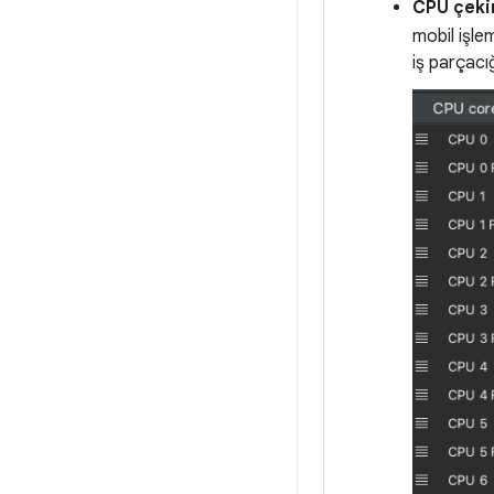
CPU çeki
mobil işle
iş parçacığ