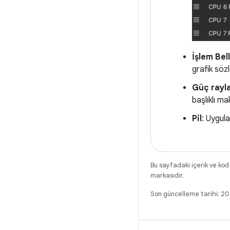
İşlem Bel
grafik söz
Güç rayla
başlıklı ma
Pil
: Uygula
Bu sayfadaki içerik ve kod
markasıdır.
Son güncelleme tarihi: 