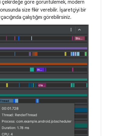
nliği çekirdeğe göre görüntülemek, modern
nusunda size fikir verebilir. İşaretçiyi bir
çacığında çalıştığını görebilirsiniz.