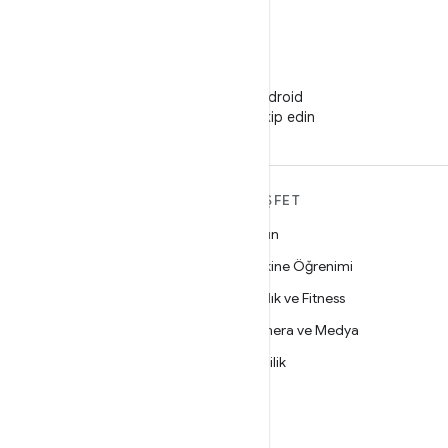
WeChat
WeChat'te Android
Developers'ı takip edin
ANDROID HAKKINDA
KEŞFET
DAHA FAZLA
Oyun
Android
Makine Öğrenimi
İşletmeler için Android
Sağlık ve Fitness
Güvenlik
Kamera ve Medya
Kaynak
Gizlilik
Haber
5G
Blog
Podcast'ler