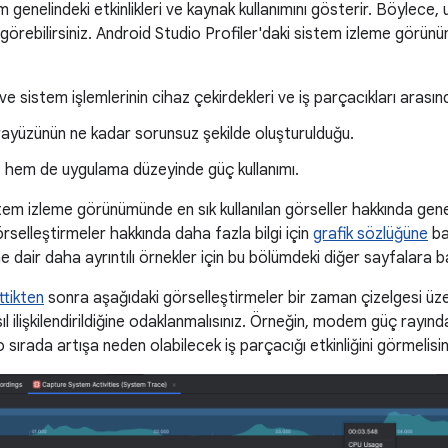
m genelindeki etkinlikleri ve kaynak kullanımını gösterir. Böylece, 
nı görebilirsiniz. Android Studio Profiler'daki sistem izleme görünü
 sistem işlemlerinin cihaz çekirdekleri ve iş parçacıkları arasında
arayüzünün ne kadar sorunsuz şekilde oluşturulduğu.
 hem de uygulama düzeyinde güç kullanımı.
em izleme görünümünde en sık kullanılan görseller hakkında genel
selleştirmeler hakkında daha fazla bilgi için
grafik sözlüğüne
ba
ne dair daha ayrıntılı örnekler için bu bölümdeki diğer sayfalara b
ttikten
sonra aşağıdaki görselleştirmeler bir zaman çizelgesi üzer
ıl ilişkilendirildiğine odaklanmalısınız. Örneğin, modem güç rayında
 sırada artışa neden olabilecek iş parçacığı etkinliğini görmelisin