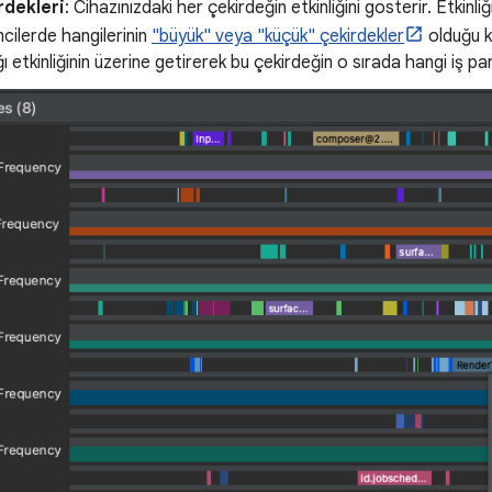
rdekleri
: Cihazınızdaki her çekirdeğin etkinliğini gösterir. Etki
mcilerde hangilerinin
"büyük" veya "küçük" çekirdekler
olduğu ko
ı etkinliğinin üzerine getirerek bu çekirdeğin o sırada hangi iş par