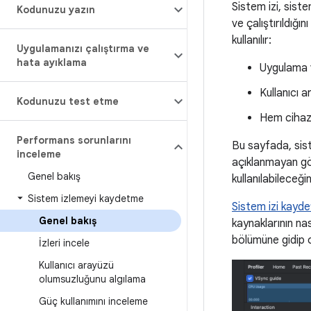
Sistem izi, siste
Kodunuzu yazın
ve çalıştırıldığı
kullanılır:
Uygulamanızı çalıştırma ve
hata ayıklama
Uygulama ve
Kullanıcı 
Kodunuzu test etme
Hem cihaz
Performans sorunlarını
Bu sayfada, sist
inceleme
açıklanmayan gör
Genel bakış
kullanılabileceği
Sistem izlemeyi kaydetme
Sistem izi kayde
Genel bakış
kaynaklarının nas
bölümüne gidip o
İzleri incele
Kullanıcı arayüzü
olumsuzluğunu algılama
Güç kullanımını inceleme