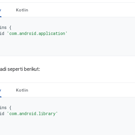
y
Kotlin
ins
{
id
'com.android.application'
di seperti berikut:
y
Kotlin
ins
{
id
'com.android.library'