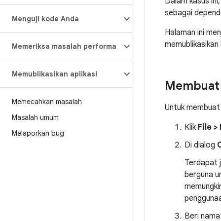
Dalam kasus ini,
sebagai depende
Menguji kode Anda
Halaman ini men
memublikasikan l
Memeriksa masalah performa
Memublikasikan aplikasi
Membuat 
Memecahkan masalah
Untuk membuat m
Masalah umum
Klik
File 
Melaporkan bug
Di dialog
Terdapat j
berguna un
memungkin
penggunaa
Beri nama 