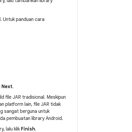
ry, lalu tambahkan library
. Untuk panduan cara
k
Next
.
d file JAR tradisional. Meskipun
platform lain, file JAR tidak
ng sangat berguna untuk
da pembuatan library Android.
, lalu klik
Finish
.