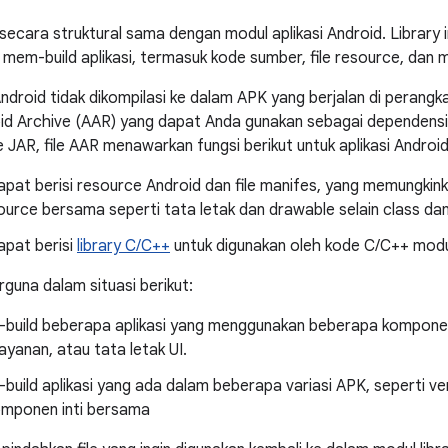
 secara struktural sama dengan modul aplikasi Android. Library
k mem-build aplikasi, termasuk kode sumber, file resource, dan 
ndroid tidak dikompilasi ke dalam APK yang berjalan di perangka
oid Archive (AAR) yang dapat Anda gunakan sebagai dependensi 
le JAR, file AAR menawarkan fungsi berikut untuk aplikasi Android
dapat berisi resource Android dan file manifes, yang memungk
urce bersama seperti tata letak dan drawable selain class da
apat berisi
library C/C++
untuk digunakan oleh kode C/C++ modul
rguna dalam situasi berikut:
build beberapa aplikasi yang menggunakan beberapa kompone
layanan, atau tata letak UI.
uild aplikasi yang ada dalam beberapa variasi APK, seperti ver
komponen inti bersama