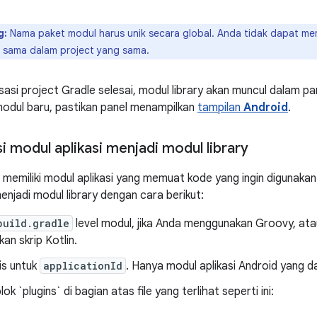
g:
Nama paket modul harus unik secara global. Anda tidak dapat me
 sama dalam project yang sama.
sasi project Gradle selesai, modul library akan muncul dalam p
modul baru, pastikan panel menampilkan
tampilan
Android
.
 modul aplikasi menjadi modul library
 memiliki modul aplikasi yang memuat kode yang ingin digunaka
jadi modul library dengan cara berikut:
build.gradle
level modul, jika Anda menggunakan Groovy, atau
n skrip Kotlin.
is untuk
applicationId
. Hanya modul aplikasi Android yang d
k `plugins` di bagian atas file yang terlihat seperti ini: