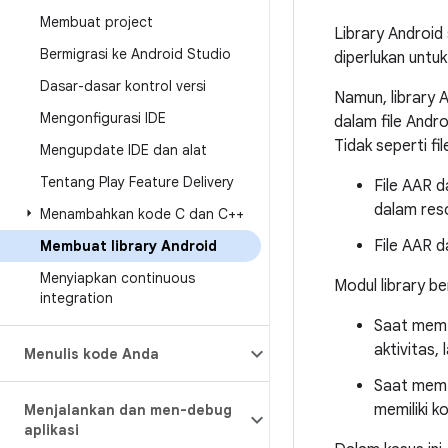
Membuat project
Library Android
Bermigrasi ke Android Studio
diperlukan untu
Dasar-dasar kontrol versi
Namun, library A
Mengonfigurasi IDE
dalam file Andr
Tidak seperti fi
Mengupdate IDE dan alat
Tentang Play Feature Delivery
File AAR 
dalam reso
Menambahkan kode C dan C++
File AAR d
Membuat library Android
Menyiapkan continuous
Modul library be
integration
Saat mem-
aktivitas, 
Menulis kode Anda
Saat mem-b
memiliki 
Menjalankan dan men-debug
aplikasi