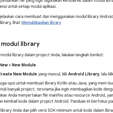
 pindahkan file yang ingin digunakan kembali ke dalam modul libra
nsi untuk setiap modul aplikasi.
jelaskan cara membuat dan menggunakan modul library Android
ibrary, lihat
Memublikasikan library
modul library
odul library dalam project Anda, lakukan langkah berikut:
> New > New Module
.
Create New Module
yang muncul, klik
Android Library
, lalu kli
uga opsi untuk membuat library Kotlin atau Java, yang mem-buil
tuk banyak project, terutama jika ingin membagikan kode dengan 
kan Anda menyertakan file manifes atau resource Android, ya
n kembali kode dalam project Android. Panduan ini berfokus pa
library Anda dan pilih versi SDK minimum untuk kode dalam library