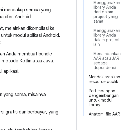
Menggunakan
library Anda
 ini mencakup semua yang
dari dalam
manifes Android.
project yang
sama
t, melainkan dikompilasi ke
Menggunakan
untuk modul aplikasi Android.
library Anda
dalam project
:
lain
inkan Anda membuat bundle
Menambahkan
AAR atau JAR
n metode Kotlin atau Java.
sebagai
dependensi
 aplikasi.
Mendeklarasikan
resource publik
Pertimbangan
n yang sama, misalnya
pengembangan
untuk modul
library
si gratis dan berbayar, yang
Anatomi file AAR