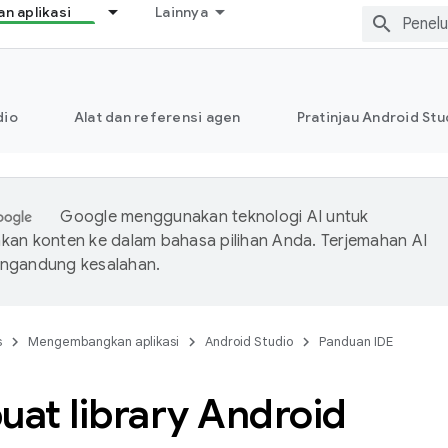
 aplikasi
Lainnya
dio
Alat dan referensi agen
Pratinjau Android Stu
Google menggunakan teknologi AI untuk
an konten ke dalam bahasa pilihan Anda. Terjemahan AI
ngandung kesalahan.
s
Mengembangkan aplikasi
Android Studio
Panduan IDE
at library Android