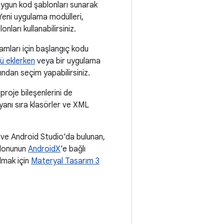
uygun kod şablonları sunarak
Yeni uygulama modülleri,
nları kullanabilirsiniz.
amları için başlangıç kodu
ü eklerken
veya bir uygulama
ından seçim yapabilirsiniz.
proje bileşenlerini de
 yanı sıra klasörler ve XML
ği ve Android Studio'da bulunan,
blonunun
AndroidX
'e bağlı
olmak için
Materyal Tasarım 3