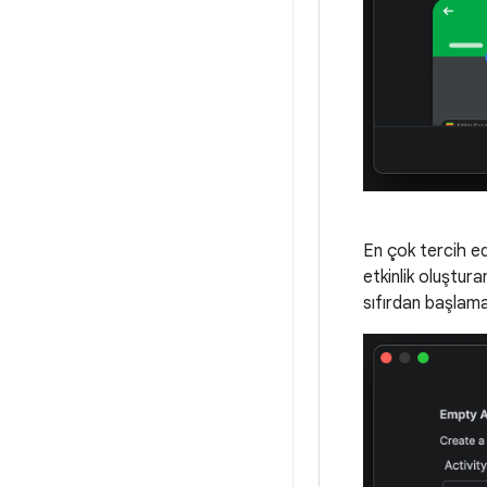
En çok tercih ed
etkinlik oluştu
sıfırdan başlama