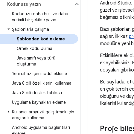
Android Studio, 
Kodunuzu yazın
güzel ve işlevse
Kodunuzu daha hızlı ve daha
bağımsız etkinlik
verimli bir şekilde yazın
Bazı şablonlar, 
Şablonlarla çalışma
sağlar. İlk kez
pr
Şablondan kod ekleme
modülüne yeni bi
Örnek kodu bulma
Etkinliklere ek 
Java sınıfı veya türü
ekleyebilirsiniz
oluşturma
dosyaları gibi kod
Yeni cihaz için modül ekleme
Bu sayfada, etki
Java 8 dili özelliklerini kullanma
en çok tercih ed
Java 8 dili destek tablosu
olduğunu ve duyar
Uygulama kaynakları ekleme
ilkelerini kulland
Kullanıcı arayüzü geliştirmek için
araçları kullanma
Proje bil
Android uygulama bağlantıları
ekleme