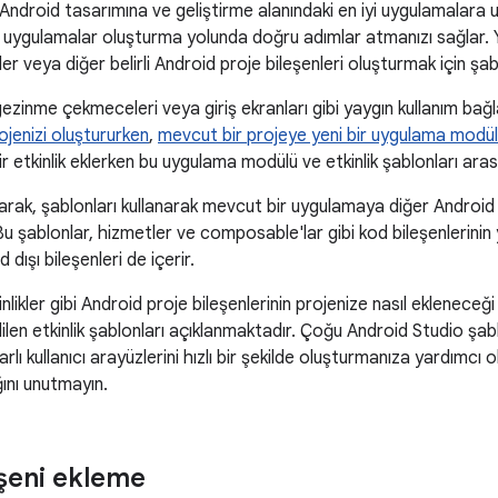
Android tasarımına ve geliştirme alanındaki en iyi uygulamalara 
l uygulamalar oluşturma yolunda doğru adımlar atmanızı sağlar. 
ler veya diğer belirli Android proje bileşenleri oluşturmak için şablo
gezinme çekmeceleri veya giriş ekranları gibi yaygın kullanım bağl
ojenizi oluştururken
,
mevcut bir projeye yeni bir uygulama modül
r etkinlik eklerken bu uygulama modülü ve etkinlik şablonları aras
olarak, şablonları kullanarak mevcut bir uygulamaya diğer Android 
. Bu şablonlar, hizmetler ve composable'lar gibi kod bileşenlerinin
 dışı bileşenleri de içerir.
nlikler gibi Android proje bileşenlerinin projenize nasıl eklenece
ilen etkinlik şablonları açıklanmaktadır. Çoğu Android Studio şa
lı kullanıcı arayüzlerini hızlı bir şekilde oluşturmanıza yardımcı 
ığını unutmayın.
eşeni ekleme