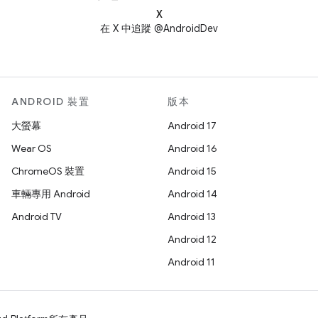
X
在 X 中追蹤 @AndroidDev
ANDROID 裝置
版本
大螢幕
Android 17
Wear OS
Android 16
ChromeOS 裝置
Android 15
車輛專用 Android
Android 14
Android TV
Android 13
Android 12
Android 11