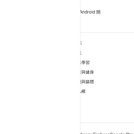
WeChat
在 WeChat 上追蹤 Android 開
發人員
深入瞭解 ANDROID
探索
Android
遊戲
企業專用 Android
機器學習
安全性
健康與健身
原始碼
相機與媒體
新聞
隱私權
網誌
5G
Podcast