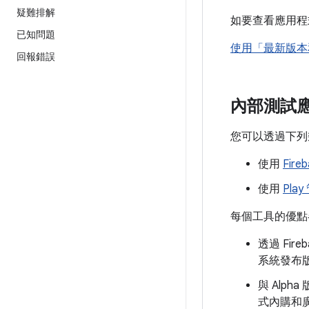
疑難排解
如要查看應用程
已知問題
使用「最新版本
回報錯誤
內部測試
您可以透過下列
使用
Fir
使用
Pl
每個工具的優點
透過 Fi
系統發布
與 Alp
式內購和廣