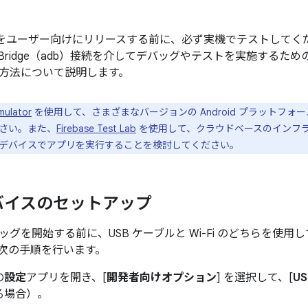
 アプリをユーザー向けにリリースする前に、必ず実機でテストして
ebug Bridge（adb）接続を介してデバッグやテストを実施するための
方法について説明します。
mulator
を使用して、さまざまなバージョンの Android プラットフ
さい。また、
Firebase Test Lab
を使用して、クラウドベースのインフ
デバイスでアプリを実行することを検討してください。
バイスのセットアップ
グを開始する前に、USB ケーブルと Wi-Fi のどちらを使
次の手順を行います。
の
設定
アプリを開き、[
開発者向けオプション
] を選択して、[
U
る場合）。