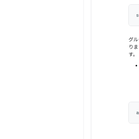
グル
りま
す。