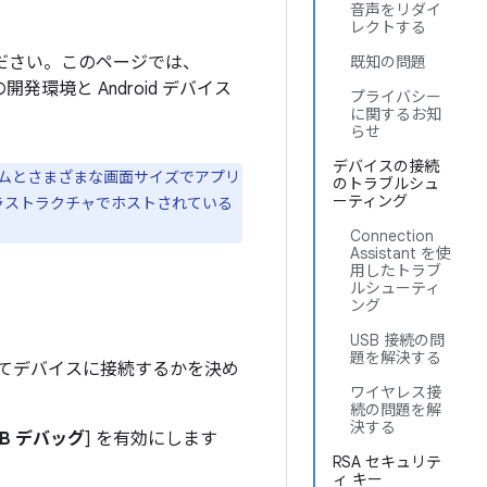
音声をリダイ
レクトする
ください。このページでは、
既知の問題
開発環境と Android デバイス
プライバシー
に関するお知
らせ
デバイスの接続
ォームとさまざまな画面サイズでアプリ
のトラブルシュ
ーティング
ラストラクチャでホストされている
Connection
Assistant を使
用したトラブ
ルシューティ
ング
USB 接続の問
題を解決する
用してデバイスに接続するかを決め
ワイヤレス接
続の問題を解
決する
SB デバッグ
] を有効にします
RSA セキュリテ
ィ キー