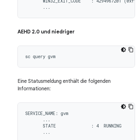
       WIN32_EXIT_CODE    : 4294967201 (0xffff
AEHD 2.0 und niedriger
Eine Statusmeldung enthält die folgenden
Informationen:
SERVICE_NAME: gvm

       ...

       STATE              : 4  RUNNING
