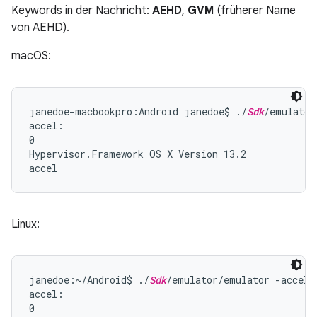
Keywords in der Nachricht:
AEHD
,
GVM
(früherer Name
von AEHD).
macOS:
janedoe-macbookpro:Android janedoe$ ./
Sdk
/emulator
accel:

0

Hypervisor.Framework OS X Version 13.2

Linux:
janedoe:~/Android$ ./
Sdk
/emulator/emulator -accel-c
accel:

0
