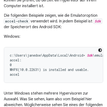
können Sie prüfen, ob derzeit ein Hypervisor auf Ihrem
Computer installiert ist.
Die folgenden Beispiele zeigen, wie die Emulatoroption
accel-check
verwendet wird. In jedem Beispiel ist
Sdk
der Speicherort des Android SDK:
Windows:
c:\Users\janedoe\AppData\Local\Android> 
Sdk
\emulat
accel:

0

WHPX(10.0.22631) is installed and usable.

Unter Windows stehen mehrere Hypervisoren zur
Auswahl. Was Sie sehen, kann also vom Beispiel hier
abweichen. Möglicherweise sehen Sie eines der folgenden