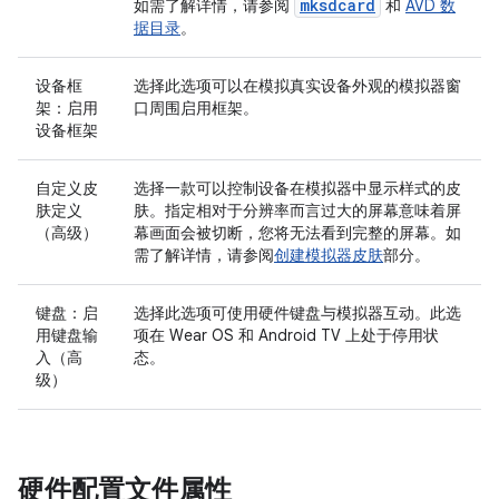
mksdcard
如需了解详情，请参阅
和
AVD 数
据目录
。
设备框
选择此选项可以在模拟真实设备外观的模拟器窗
架：启用
口周围启用框架。
设备框架
自定义皮
选择一款可以控制设备在模拟器中显示样式的皮
肤定义
肤。指定相对于分辨率而言过大的屏幕意味着屏
（高级）
幕画面会被切断，您将无法看到完整的屏幕。如
需了解详情，请参阅
创建模拟器皮肤
部分。
键盘：启
选择此选项可使用硬件键盘与模拟器互动。此选
用键盘输
项在 Wear OS 和 Android TV 上处于停用状
入（高
态。
级）
硬件配置文件属性