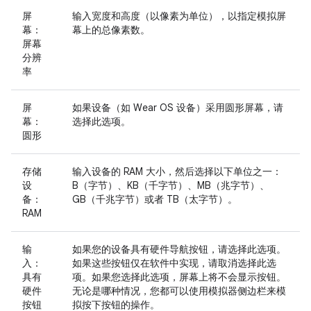
屏
输入宽度和高度（以像素为单位），以指定模拟屏
幕：
幕上的总像素数。
屏幕
分辨
率
屏
如果设备（如 Wear OS 设备）采用圆形屏幕，请
幕：
选择此选项。
圆形
存储
输入设备的 RAM 大小，然后选择以下单位之一：
设
B（字节）、KB（千字节）、MB（兆字节）、
备：
GB（千兆字节）或者 TB（太字节）。
RAM
输
如果您的设备具有硬件导航按钮，请选择此选项。
入：
如果这些按钮仅在软件中实现，请取消选择此选
具有
项。如果您选择此选项，屏幕上将不会显示按钮。
硬件
无论是哪种情况，您都可以使用模拟器侧边栏来模
按钮
拟按下按钮的操作。