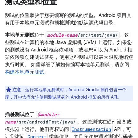
测试类型和位置
测试的位置取决于您要编写的测试的类型。Android 项目具
有用于本地单元测试和插桩测试的默认源代码目录。
本地单元测试
位于
module-name
/src/
test
/java/
。这
些测试在计算机的本地 Java 虚拟机 (JVM) 上运行。如果您
的测试没有 Android 框架依赖项，或者您可以为 Android 框
架依赖项创建测试替身，使用这些测试可以最大限度地缩短
执行时间。 如需详细了解如何编写本地单元测试，请参阅
构建本地单元测试
。
注意
：
运行本地单元测试时，Android Gradle 插件包含一个
库，其中含有允许使用测试替身的 Android 框架的所有 API。
插桩测试
位于
$module-
name
/src/
androidTest
/java/
。这些测试在硬件设备或
模拟器上运行。他们有权访问
Instrumentation
API，可
让您访问
Context
类等信息，并且允许您通过测试代码来