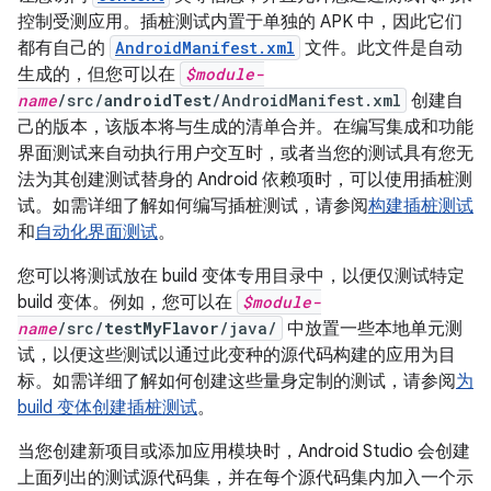
控制受测应用。插桩测试内置于单独的 APK 中，因此它们
都有自己的
AndroidManifest.xml
文件。此文件是自动
生成的，但您可以在
$module-
name
/src/
androidTest
/AndroidManifest.xml
创建自
己的版本，该版本将与生成的清单合并。在编写集成和功能
界面测试来自动执行用户交互时，或者当您的测试具有您无
法为其创建测试替身的 Android 依赖项时，可以使用插桩测
试。如需详细了解如何编写插桩测试，请参阅
构建插桩测试
和
自动化界面测试
。
您可以将测试放在 build 变体专用目录中，以便仅测试特定
build 变体。例如，您可以在
$module-
name
/src/
testMyFlavor
/java/
中放置一些本地单元测
试，以便这些测试以通过此变种的源代码构建的应用为目
标。如需详细了解如何创建这些量身定制的测试，请参阅
为
build 变体创建插桩测试
。
当您创建新项目或添加应用模块时，Android Studio 会创建
上面列出的测试源代码集，并在每个源代码集内加入一个示