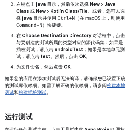
右键点击
java
目录，然后依次选择
New > Java
Class
或
New > Kotlin Class/File
。或者，您可以选
择
java
目录并使用
Ctrl+N
（在 macOS 上，则使用
Command+N
）快捷键。
在
Choose Destination Directory
对话框中，点击
与要创建的测试所属的类型对应的源代码集：如果是
插桩测试，请点击
androidTest
；如果是本地单元测
试，请点击
test
。然后，点击
OK
。
为文件命名，然后点击
OK
。
如果您的应用在添加测试后无法编译，请确保您已设置正确
的测试库依赖项。如需了解正确的依赖项，请参阅
构建本地
测试
和
构建插桩测试
。
运行测试
在运行任何测试之前，点击工具栏中的
Sync Project
图标