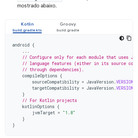
mostrado abaixo.
Kotlin
Groovy
android
{
...
// Configure only for each module that uses Ja
// language features (either in its source cod
// through dependencies).
compileOptions
{
sourceCompatibility
=
JavaVersion
.
VERSION_
targetCompatibility
=
JavaVersion
.
VERSION_
}
// For Kotlin projects
kotlinOptions
{
jvmTarget
=
"1.8"
}
}