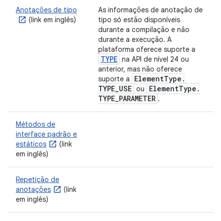
Anotações de tipo
As informações de anotação de
(link em inglês)
tipo só estão disponíveis
durante a compilação e não
durante a execução. A
plataforma oferece suporte a
TYPE
na API de nível 24 ou
anterior, mas não oferece
Element
Type
.
suporte a
TYPE
_
USE
Element
Type
.
ou
TYPE
_
PARAMETER
.
Métodos de
interface padrão e
estáticos
(link
em inglês)
Repetição de
anotações
(link
em inglês)