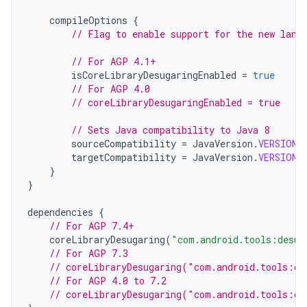
compileOptions
{
// Flag to enable support for the new lang
// For AGP 4.1+
isCoreLibraryDesugaringEnabled
=
true
// For AGP 4.0
// coreLibraryDesugaringEnabled = true
// Sets Java compatibility to Java 8
sourceCompatibility
=
JavaVersion
.
VERSION_
targetCompatibility
=
JavaVersion
.
VERSION_
}
}
dependencies
{
// For AGP 7.4+
coreLibraryDesugaring
(
"com.android.tools:desug
// For AGP 7.3
// coreLibraryDesugaring("com.android.tools:de
// For AGP 4.0 to 7.2
// coreLibraryDesugaring("com.android.tools:de