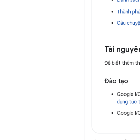
Danh sách
Thành phầ
Câu chuyệ
Tài nguyê
Để biết thêm th
Đào tạo
Google I/
dụng tức t
Google I/