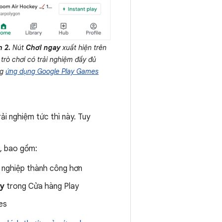
h 2.
Nút
Chơi ngay
xuất hiện trên
trò chơi có trải nghiệm đầy đủ
ng
ứng dụng Google Play Games
i nghiệm tức thì này. Tuy
h, bao gồm:
 nghiệp thành công hơn
ay
trong Cửa hàng Play
es