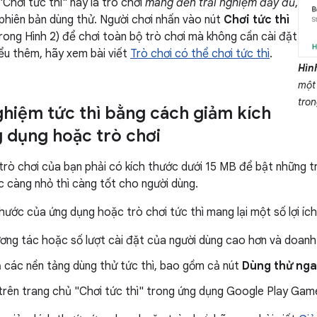
Chơi tức thì" này là trò chơi
mang đến trải nghiệm đầy đủ
,
phiên bản dùng thử. Người chơi nhấn vào nút
Chơi tức thì
rong Hình 2) để chơi toàn bộ trò chơi mà không cần cài đặt
iểu thêm, hãy xem bài viết
Trò chơi có thể chơi tức thì
.
Hìn
một 
tro
nghiệm tức thì bằng cách giảm kích
 dụng hoặc trò chơi
rò chơi của bạn phải có kích thước dưới 15 MB để bật những trả
ớc càng nhỏ thì càng tốt cho người dùng.
thước của ứng dụng hoặc trò chơi tức thì mang lại một số lợi íc
ơng tác hoặc số lượt cài đặt của người dùng cao hơn và doanh
ả các nền tảng dùng thử tức thì, bao gồm cả nút
Dùng thử ng
 trên trang chủ "Chơi tức thì" trong ứng dụng Google Play Gam