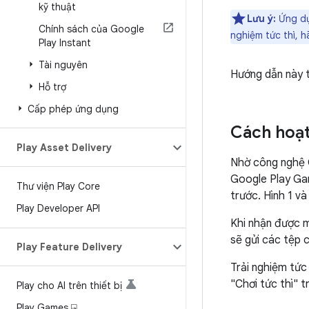
kỹ thuật
Lưu ý:
Ứng dụn
Chính sách của Google
nghiệm tức thì, 
Play Instant
Tài nguyên
Hướng dẫn này t
Hỗ trợ
Cấp phép ứng dụng
Cách hoạt
Play Asset Delivery
Nhờ công nghệ G
Google Play Ga
Thư viện Play Core
trước. Hình 1 v
Play Developer API
Khi nhận được m
sẽ gửi các tệp c
Play Feature Delivery
Trải nghiệm tức
"Chơi tức thì" 
Play cho AI trên thiết bị
Play Games ⍈