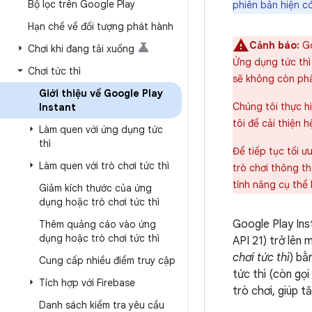
Bộ lọc trên Google Play
phiên bản hiện c
Hạn chế về đối tượng phát hành
Cảnh báo:
Go
Chơi khi đang tải xuống
Ứng dụng tức thì
Chơi tức thì
sẽ không còn phâ
Giới thiệu về Google Play
Chúng tôi thực hi
Instant
tôi để cải thiện h
Làm quen với ứng dụng tức
thì
Để tiếp tục tối 
Làm quen với trò chơi tức thì
trò chơi thông 
tính năng cụ thể 
Giảm kích thước của ứng
dụng hoặc trò chơi tức thì
Google Play Ins
Thêm quảng cáo vào ứng
dụng hoặc trò chơi tức thì
API 21) trở lên 
chơi tức thì
) bằ
Cung cấp nhiều điểm truy cập
tức thì (còn gọi
Tích hợp với Firebase
trò chơi, giúp 
Danh sách kiểm tra yêu cầu