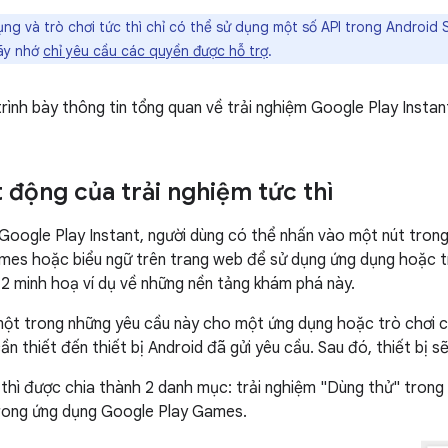
g và trò chơi tức thì chỉ có thể sử dụng một số API trong Android S
hãy nhớ
chỉ yêu cầu các quyền được hỗ trợ
.
rình bày thông tin tổng quan về trải nghiệm Google Play Instan
 động của trải nghiệm tức thì
oogle Play Instant, người dùng có thể nhấn vào một nút trong
mes hoặc biểu ngữ trên trang web để sử dụng ứng dụng hoặc t
à 2 minh hoạ ví dụ về những nền tảng khám phá này.
ột trong những yêu cầu này cho một ứng dụng hoặc trò chơi c
ần thiết đến thiết bị Android đã gửi yêu cầu. Sau đó, thiết bị 
 thì được chia thành 2 danh mục: trải nghiệm "Dùng thử" trong
trong ứng dụng Google Play Games.