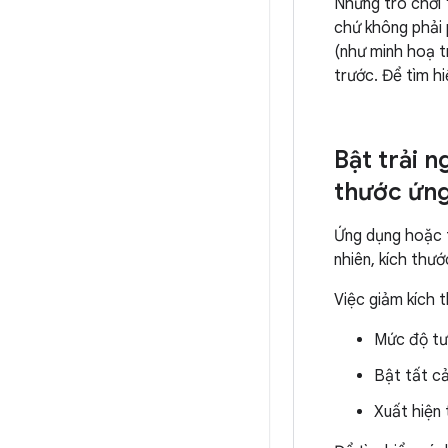
Những trò chơi "
chứ không phải 
(như minh hoạ t
trước. Để tìm h
Bật trải 
thước ứng
Ứng dụng hoặc t
nhiên, kích thư
Việc giảm kích 
Mức độ tư
Bật tất c
Xuất hiện