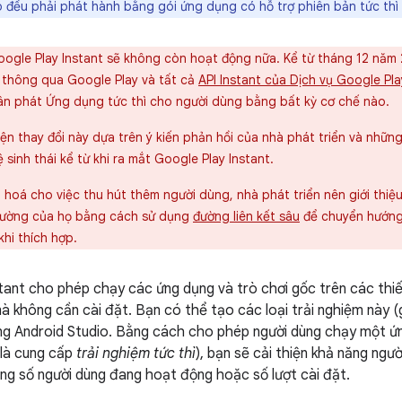
ó đều phải phát hành bằng gói ứng dụng có hỗ trợ phiên bản tức thì 
ogle Play Instant sẽ không còn hoạt động nữa. Kể từ tháng 12 năm
 thông qua Google Play và tất cả
API Instant của Dịch vụ Google Pla
n phát Ứng dụng tức thì cho người dùng bằng bất kỳ cơ chế nào.
ện thay đổi này dựa trên ý kiến phản hồi của nhà phát triển và nhữn
ệ sinh thái kể từ khi ra mắt Google Play Instant.
ưu hoá cho việc thu hút thêm người dùng, nhà phát triển nên giới th
thường của họ bằng cách sử dụng
đường liên kết sâu
để chuyển hướng
khi thích hợp.
tant cho phép chạy các ứng dụng và trò chơi gốc trên các thiế
mà không cần cài đặt. Bạn có thể tạo các loại trải nghiệm này (
ng Android Studio. Bằng cách cho phép người dùng chạy một ứn
 là cung cấp
trải nghiệm tức thì
), bạn sẽ cải thiện khả năng ng
tăng số người dùng đang hoạt động hoặc số lượt cài đặt.