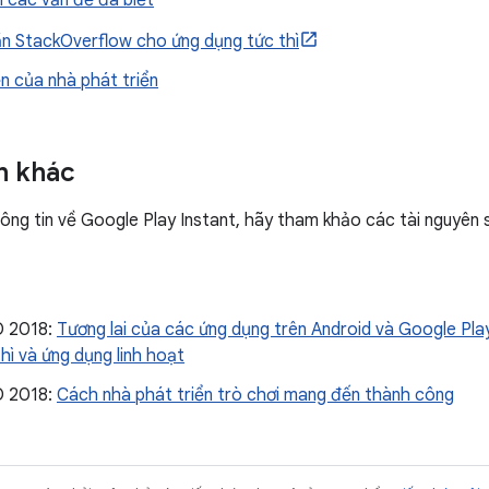
 các vấn đề đã biết
n StackOverflow cho ứng dụng tức thì
n của nhà phát triển
n khác
ông tin về Google Play Instant, hãy tham khảo các tài nguyên 
O 2018:
Tương lai của các ứng dụng trên Android và Google Pl
hì và ứng dụng linh hoạt
O 2018:
Cách nhà phát triển trò chơi mang đến thành công