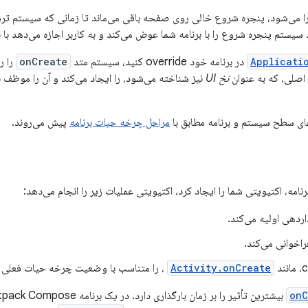
ا می‌شود، پنجره شروع خالی روی صفحه باقی می‌ماند تا زمانی که سیستم ترسیم ب
د سیستم پنجره شروع را با برنامه شما عوض می‌کند و به کاربر اجازه می‌دهد با ب
Applicati
در برنامه خود override کنید، سیستم متد
onCreate
را ر
خ اصلی، که به عنوان
نخ UI
نیز شناخته می‌شود، را ایجاد می‌کند و آن را موظف به
های سطح سیستم و برنامه مطابق با
مراحل چرخه حیات برنامه
پیش می‌روند.
رنامه، اکتیویتی شما را ایجاد کرد، اکتیویتی عملیات زیر را انجام می‌دهد:
اردهی اولیه می‌کند.
فراخوانی می‌کند.
Activity.onCreate
، را متناسب با وضعیت چرخه حیات فعلی اک
onC
بیشترین تأثیر را بر زمان بارگذاری دارد. در یک برنامه Jetpack Compose، سربار متد