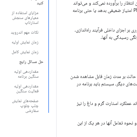
انتظار را برآورده نمی‌کند و می‌تواند
کنید
کاربران را ناامید کند. این نوع تجربه ضعیف می‌تواند باعث شود کاربر به برنامه شما در فروشگاه Play امتیاز ضعیفی بدهد یا حتی برنامه
مزایای استفاده از
معیارهای سنجش
استارتاپ
ی بر اجزای داخلی فرآیند راه‌اندازی،
نکات مهم اندروید
نگی رسیدگی به آنها.
زمان نمایش اولیه
زمان نمایش کامل
حل مسائل رایج
مقداردهی اولیه
ر حالت بر مدت زمان قابل مشاهده شدن
سنگین برنامه
ت‌های دیگر، سیستم باید برنامه در
مقداردهی اولیه
فعالیت سنگین
صفحه‌های نمایش
 عملکرد استارت گرم و داغ را نیز
چلپ چلوپ
سفارشی
 نحوه تعامل آنها در هر یک از این