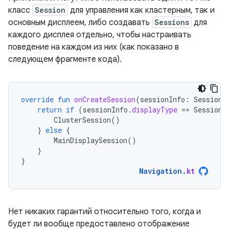
класс
Session
для управления как кластерным, так и
основным дисплеем, либо создавать
Sessions
для
каждого дисплея отдельно, чтобы настраивать
поведение на каждом из них (как показано в
следующем фрагменте кода).
override
fun
onCreateSession
(
sessionInfo
:
SessionI
return
if
(
sessionInfo
.
displayType
==
SessionI
ClusterSession
()
}
else
{
MainDisplaySession
()
}
}
Navigation
.
kt
Нет никаких гарантий относительно того, когда и
будет ли вообще предоставлено отображение