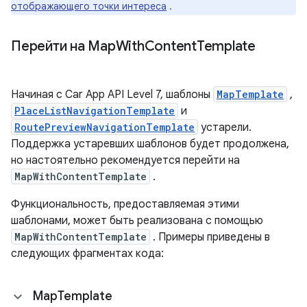
отображающего точки интереса
.
Перейти на Map
With
Content
Template
Начиная с Car App API Level 7, шаблоны
MapTemplate
,
PlaceListNavigationTemplate
и
RoutePreviewNavigationTemplate
устарели.
Поддержка устаревших шаблонов будет продолжена,
но настоятельно рекомендуется перейти на
MapWithContentTemplate
.
Функциональность, предоставляемая этими
шаблонами, может быть реализована с помощью
MapWithContentTemplate
. Примеры приведены в
следующих фрагментах кода:
Map
Template