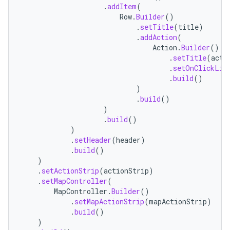
.
addItem
(
Row
.
Builder
()
.
setTitle
(
title
)
.
addAction
(
Action
.
Builder
()
.
setTitle
(
acti
.
setOnClickLis
.
build
()
)
.
build
()
)
.
build
()
)
.
setHeader
(
header
)
.
build
()
)
.
setActionStrip
(
actionStrip
)
.
setMapController
(
MapController
.
Builder
()
.
setMapActionStrip
(
mapActionStrip
)
.
build
()
)