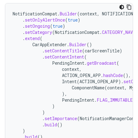
NotificationCompat
.
Builder
(
context
,
NOTIFICATION_C
.
setOnlyAlertOnce
(
true
)
.
setOngoing
(
true
)
.
setCategory
(
NotificationCompat
.
CATEGORY_NAVI
.
extend
(
CarAppExtender
.
Builder
()
.
setContentTitle
(
carScreenTitle
)
.
setContentIntent
(
PendingIntent
.
getBroadcast
(
context
,
ACTION_OPEN_APP
.
hashCode
(),
Intent
(
ACTION_OPEN_APP
).
setCo
ComponentName
(
context
,
MyN
),
PendingIntent
.
FLAG_IMMUTABLE
)
)
.
setImportance
(
NotificationManagerComp
.
build
()
)
.
build
()