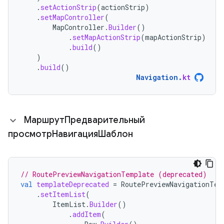
.
setActionStrip
(
actionStrip
)
.
setMapController
(
MapController
.
Builder
()
.
setMapActionStrip
(
mapActionStrip
)
.
build
()
)
.
build
()
Navigation
.
kt
МаршрутПредварительный
просмотрНавигацияШаблон
// RoutePreviewNavigationTemplate (deprecated)
val
templateDeprecated
=
RoutePreviewNavigationTem
.
setItemList
(
ItemList
.
Builder
()
.
addItem
(