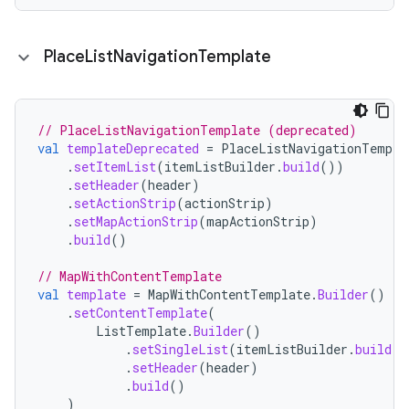
Place
List
Navigation
Template
// PlaceListNavigationTemplate (deprecated)
val
templateDeprecated
=
PlaceListNavigationTempla
.
setItemList
(
itemListBuilder
.
build
())
.
setHeader
(
header
)
.
setActionStrip
(
actionStrip
)
.
setMapActionStrip
(
mapActionStrip
)
.
build
()
// MapWithContentTemplate
val
template
=
MapWithContentTemplate
.
Builder
()
.
setContentTemplate
(
ListTemplate
.
Builder
()
.
setSingleList
(
itemListBuilder
.
build
()
.
setHeader
(
header
)
.
build
()
)