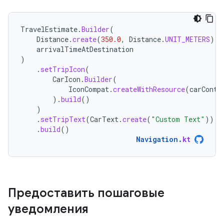
TravelEstimate
.
Builder
(
Distance
.
create
(
350.0
,
Distance
.
UNIT_METERS
),
arrivalTimeAtDestination
)
.
setTripIcon
(
CarIcon
.
Builder
(
IconCompat
.
createWithResource
(
carConte
).
build
()
)
.
setTripText
(
CarText
.
create
(
"Custom Text"
))
.
build
()
Navigation
.
kt
Предоставить пошаговые
уведомления