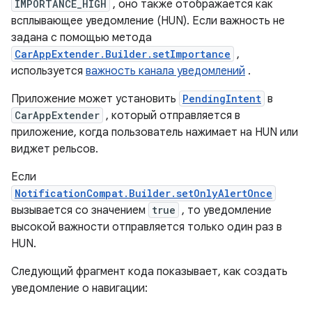
IMPORTANCE_HIGH
, оно также отображается как
всплывающее уведомление (HUN). Если важность не
задана с помощью метода
CarAppExtender.Builder.setImportance
,
используется
важность канала уведомлений
.
Приложение может установить
PendingIntent
в
CarAppExtender
, который отправляется в
приложение, когда пользователь нажимает на HUN или
виджет рельсов.
Если
NotificationCompat.Builder.setOnlyAlertOnce
вызывается со значением
true
, то уведомление
высокой важности отправляется только один раз в
HUN.
Следующий фрагмент кода показывает, как создать
уведомление о навигации: