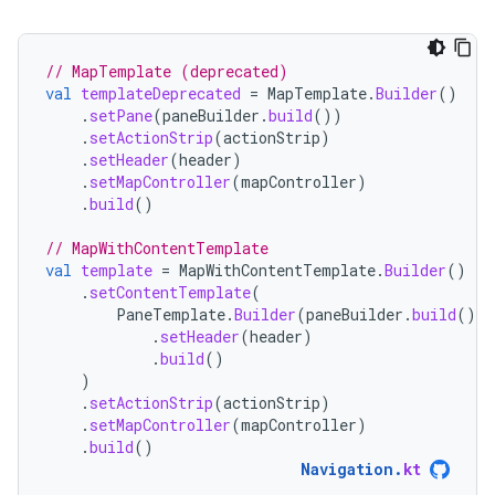
// MapTemplate (deprecated)
val
templateDeprecated
=
MapTemplate
.
Builder
()
.
setPane
(
paneBuilder
.
build
())
.
setActionStrip
(
actionStrip
)
.
setHeader
(
header
)
.
setMapController
(
mapController
)
.
build
()
// MapWithContentTemplate
val
template
=
MapWithContentTemplate
.
Builder
()
.
setContentTemplate
(
PaneTemplate
.
Builder
(
paneBuilder
.
build
())
.
setHeader
(
header
)
.
build
()
)
.
setActionStrip
(
actionStrip
)
.
setMapController
(
mapController
)
.
build
()
Navigation
.
kt