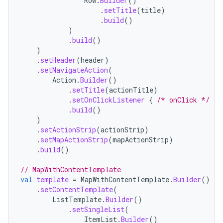
Row
.
Builder
()
.
setTitle
(
title
)
.
build
()
)
.
build
()
)
.
setHeader
(
header
)
.
setNavigateAction
(
Action
.
Builder
()
.
setTitle
(
actionTitle
)
.
setOnClickListener
{
/* onClick */
}
.
build
()
)
.
setActionStrip
(
actionStrip
)
.
setMapActionStrip
(
mapActionStrip
)
.
build
()
// MapWithContentTemplate
val
template
=
MapWithContentTemplate
.
Builder
()
.
setContentTemplate
(
ListTemplate
.
Builder
()
.
setSingleList
(
ItemList
.
Builder
()