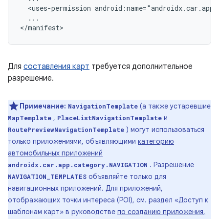
<uses-permission
...

Для
составления карт
требуется дополнительное
разрешение.
Примечание:
(а также устаревшие
NavigationTemplate
,
и
MapTemplate
PlaceListNavigationTemplate
) могут использоваться
RoutePreviewNavigationTemplate
только приложениями, объявляющими
категорию
автомобильных приложений
. Разрешение
androidx.car.app.category.NAVIGATION
объявляйте только для
NAVIGATION_TEMPLATES
навигационных приложений. Для приложений,
отображающих точки интереса (POI), см. раздел «Доступ к
шаблонам карт» в руководстве
по созданию приложения,