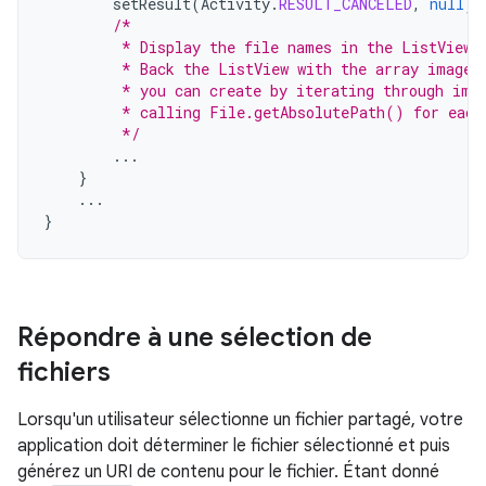
setResult
(
Activity
.
RESULT_CANCELED
,
null
)
/*
         * Display the file names in the ListView 
         * Back the ListView with the array imageF
         * you can create by iterating through ima
         * calling File.getAbsolutePath() for each
         */
...
}
...
}
Répondre à une sélection de
fichiers
Lorsqu'un utilisateur sélectionne un fichier partagé, votre
application doit déterminer le fichier sélectionné et puis
générez un URI de contenu pour le fichier. Étant donné