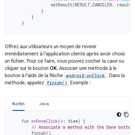
setResult
(
RESULT_CANCELED
,
resultI
}
}
}
Offrez aux utilisateurs un moyen de revenir
immédiatement à l'application cliente après avoir choisi
un fichier. Pour ce faire, vous pouvez cocher la case ou
cliquer sur le bouton
OK
. Associer une méthode à le
bouton à l'aide de la flèche
android:onClick
. Dans la
méthode, appelez
finish()
Exemple :
Kotlin
Java
fun
onDoneClick
(
v
:
View
)
{
// Associate a method with the Done button
finish
()