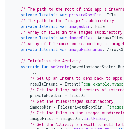
// The path to the root of this app's internal
private
lateinit
var
privateRootDir
:
File
// The path to the "images" subdirectory
private
lateinit
var
imagesDir
:
File
// Array of files in the images subdirectory
private
lateinit
var
imageFiles
:
Array<File>
// Array of filenames corresponding to imageFi
private
lateinit
var
imageFilenames
:
Array<Str
// Initialize the Activity
override
fun
onCreate
(
savedInstanceState
:
Bund
...
// Set up an Intent to send back to apps th
resultIntent
=
Intent
(
"com.example.myapp.A
// Get the files/ subdirectory of internal
privateRootDir
=
filesDir
// Get the files/images subdirectory;
imagesDir
=
File
(
privateRootDir
,
"images"
)
// Get the files in the images subdirector
imageFiles
=
imagesDir
.
listFiles
()
// Set the Activity's result to null to be