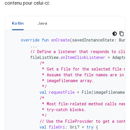
contenu pour celui-ci:
Kotlin
Java
override
fun
onCreate
(
savedInstanceState
:
Bund
...
// Define a listener that responds to clic
fileListView
.
onItemClickListener
=
Adapter
/*
             * Get a File for the selected file na
             * Assume that the file names are in t
             * imageFilename array.
             */
val
requestFile
=
File
(
imageFilenames
[
/*
             * Most file-related method calls need
             * try-catch blocks.
             */
// Use the FileProvider to get a conte
val
fileUri
:
Uri? 
=
try
{