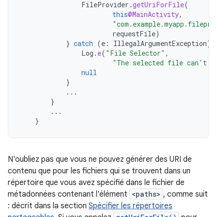
FileProvider
.
getUriForFile
(
this
@MainActivity
,
"com.example.myapp.filepro
requestFile
)
}
catch
(
e
:
IllegalArgumentException
)
Log
.
e
(
"File Selector"
,
"The selected file can't b
null
}
...
}
...
}
N'oubliez pas que vous ne pouvez générer des URI de
contenu que pour les fichiers qui se trouvent dans un
répertoire que vous avez spécifié dans le fichier de
métadonnées contenant l'élément
<paths>
, comme suit
: décrit dans la section
Spécifier les répertoires