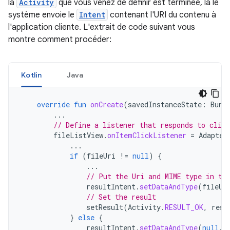
la
Activity
que vous venez de définir est terminée, la le
système envoie le
Intent
contenant l'URI du contenu à
l'application cliente. L'extrait de code suivant vous
montre comment procéder:
Kotlin
Java
override
fun
onCreate
(
savedInstanceState
:
Bund
...
// Define a listener that responds to clic
fileListView
.
onItemClickListener
=
Adapter
...
if
(
fileUri
!=
null
)
{
...
// Put the Uri and MIME type in th
resultIntent
.
setDataAndType
(
fileUr
// Set the result
setResult
(
Activity
.
RESULT_OK
,
resu
}
else
{
resultIntent
.
setDataAndType
(
null
,