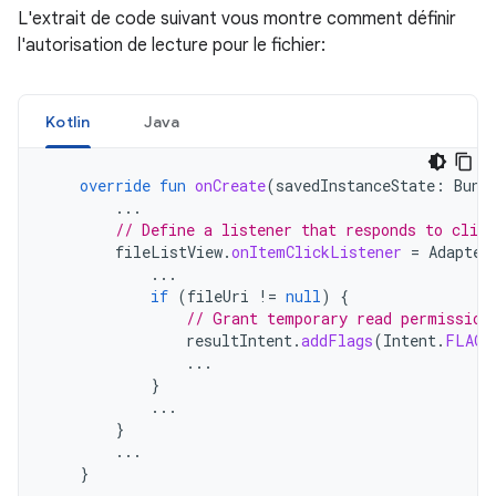
L'extrait de code suivant vous montre comment définir
l'autorisation de lecture pour le fichier:
Kotlin
Java
override
fun
onCreate
(
savedInstanceState
:
Bund
...
// Define a listener that responds to clic
fileListView
.
onItemClickListener
=
Adapter
...
if
(
fileUri
!=
null
)
{
// Grant temporary read permission
resultIntent
.
addFlags
(
Intent
.
FLAG_
...
}
...
}
...
}