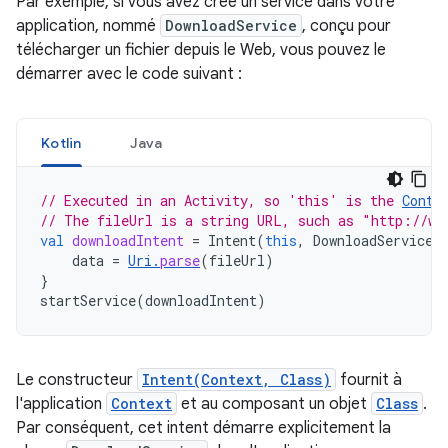
Par exemple, si vous avez créé un service dans votre
application, nommé
DownloadService
, conçu pour
télécharger un fichier depuis le Web, vous pouvez le
démarrer avec le code suivant :
Kotlin
Java
// Executed in an Activity, so 'this' is the 
Conte
// The fileUrl is a string URL, such as "http://ww
val
downloadIntent
=
Intent
(
this
,
DownloadService
:
data
=
Uri
.
parse
(
fileUrl
)
}
startService
(
downloadIntent
)
Le constructeur
Intent(Context, Class)
fournit à
l'application
Context
et au composant un objet
Class
.
Par conséquent, cet intent démarre explicitement la