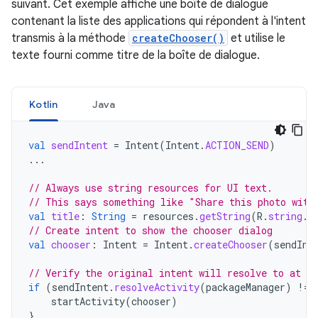
suivant. Cet exemple affiche une boîte de dialogue
contenant la liste des applications qui répondent à l'intent
transmis à la méthode
createChooser()
et utilise le
texte fourni comme titre de la boîte de dialogue.
Kotlin
Java
val
sendIntent
=
Intent
(
Intent
.
ACTION_SEND
)
...
// Always use string resources for UI text.
// This says something like "Share this photo with
val
title
:
String
=
resources
.
getString
(
R
.
string
.
c
// Create intent to show the chooser dialog
val
chooser
:
Intent
=
Intent
.
createChooser
(
sendInt
// Verify the original intent will resolve to at le
if
(
sendIntent
.
resolveActivity
(
packageManager
)
!=
startActivity
(
chooser
)
}