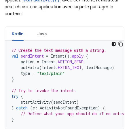
appelez
avec cet intent, l'utilisateur
peut choisir une application avec laquelle partager le
contenu.
Kotlin
Java
// Create the text message with a string.
val
sendIntent
=
Intent
().
apply
{
action
=
Intent
.
ACTION_SEND
putExtra
(
Intent
.
EXTRA_TEXT
,
textMessage
)
type
=
"text/plain"
}
// Try to invoke the intent.
try
{
startActivity
(
sendIntent
)
}
catch
(
e
:
ActivityNotFoundException
)
{
// Define what your app should do if no activit
}