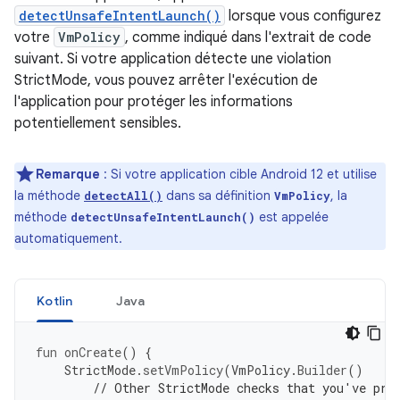
detectUnsafeIntentLaunch()
lorsque vous configurez
votre
VmPolicy
, comme indiqué dans l'extrait de code
suivant. Si votre application détecte une violation
StrictMode, vous pouvez arrêter l'exécution de
l'application pour protéger les informations
potentiellement sensibles.
Remarque
: Si votre application cible Android 12 et utilise
la méthode
dans sa définition
, la
detectAll()
VmPolicy
méthode
est appelée
detectUnsafeIntentLaunch()
automatiquement.
Kotlin
Java
fun
onCreate
()
{
StrictMode
.
setVmPolicy
(
VmPolicy
.
Builder
()
// Other StrictMode checks that you've pre