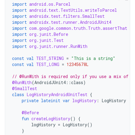
import
android.os.Parcel
import
android.text.TextUtils.writeToParcel
import
androidx.test.filters.SmallTest
import
androidx.test.runner.AndroidJUnit4
import
com.google.common.truth.Truth.assertThat
import
org.junit.Before
import
org.junit.Test
import
org.junit.runner.RunWith
const
val
TEST_STRING
=
"This is a string"
const
val
TEST_LONG
=
12345678L
// @RunWith is required only if you use a mix of J
@RunWith
(
AndroidJUnit4
::
class
)
@SmallTest
class
LogHistoryAndroidUnitTest
{
private
lateinit
var
logHistory
:
LogHistory
@Before
fun
createLogHistory
()
{
logHistory
=
LogHistory
()
}