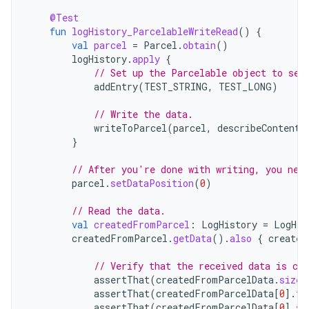
@Test
fun
logHistory_ParcelableWriteRead
()
{
val
parcel
=
Parcel
.
obtain
()
logHistory
.
apply
{
// Set up the Parcelable object to sen
addEntry
(
TEST_STRING
,
TEST_LONG
)
// Write the data.
writeToParcel
(
parcel
,
describeContents
}
// After you're done with writing, you nee
parcel
.
setDataPosition
(
0
)
// Read the data.
val
createdFromParcel
:
LogHistory
=
LogHis
createdFromParcel
.
getData
().
also
{
created
// Verify that the received data is cor
assertThat
(
createdFromParcelData
.
size
)
assertThat
(
createdFromParcelData
[
0
]
.
fi
assertThat
(
createdFromParcelData
[
0
]
.
se