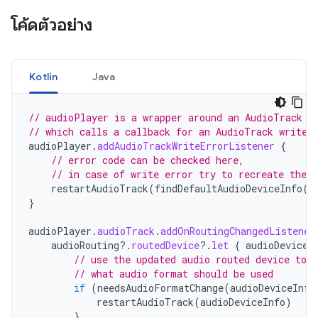
โค้ดตัวอย่าง
Kotlin
Java
// audioPlayer is a wrapper around an AudioTrack
// which calls a callback for an AudioTrack write 
audioPlayer
.
addAudioTrackWriteErrorListener
{
// error code can be checked here,
// in case of write error try to recreate the a
restartAudioTrack
(
findDefaultAudioDeviceInfo
()
}
audioPlayer
.
audioTrack
.
addOnRoutingChangedListener
audioRouting
?.
routedDevice
?.
let
{
audioDeviceI
// use the updated audio routed device to 
// what audio format should be used
if
(
needsAudioFormatChange
(
audioDeviceInfo
restartAudioTrack
(
audioDeviceInfo
)
}