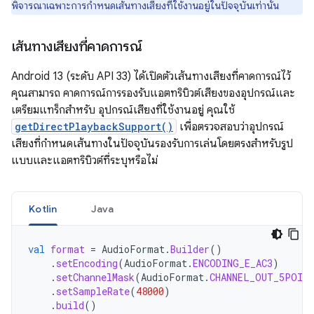
พิจารณาเฉพาะการกำหนดเส้นทางเสียงที่ใช้งานอยู่ในปัจจุบันเท่านั้น
เส้นทางเสียงที่คาดการณ์
Android 13 (ระดับ API 33) ได้เปิดตัวเส้นทางเสียงที่คาดการณ์ไว้
คุณสามารถ คาดการณ์การรองรับแอตทริบิวต์เสียงของอุปกรณ์และ
เตรียมแทร็กสำหรับ อุปกรณ์เสียงที่ใช้งานอยู่ คุณใช้
getDirectPlaybackSupport()
เพื่อตรวจสอบว่าอุปกรณ์
เสียงที่กำหนดเส้นทางในปัจจุบันรองรับการเล่นโดยตรงสำหรับรูป
แบบและแอตทริบิวต์ที่ระบุหรือไม่
Kotlin
Java
val
format
=
AudioFormat
.
Builder
()
.
setEncoding
(
AudioFormat
.
ENCODING_E_AC3
)
.
setChannelMask
(
AudioFormat
.
CHANNEL_OUT_5POIN
.
setSampleRate
(
48000
)
.
build
()