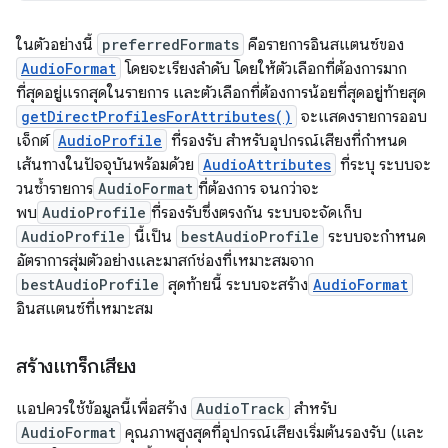
ในตัวอย่างนี้
preferredFormats
คือรายการอินสแตนซ์ของ
AudioFormat
โดยจะเรียงลำดับ โดยให้ตัวเลือกที่ต้องการมาก
ที่สุดอยู่แรกสุดในรายการ และตัวเลือกที่ต้องการน้อยที่สุดอยู่ท้ายสุด
getDirectProfilesForAttributes()
จะแสดงรายการออบ
เจ็กต์
AudioProfile
ที่รองรับ สำหรับอุปกรณ์เสียงที่กำหนด
เส้นทางในปัจจุบันพร้อมด้วย
AudioAttributes
ที่ระบุ ระบบจะ
วนซ้ำรายการ
AudioFormat
ที่ต้องการ จนกว่าจะ
พบ
AudioProfile
ที่รองรับซึ่งตรงกัน ระบบจะจัดเก็บ
AudioProfile
นี้เป็น
bestAudioProfile
ระบบจะกำหนด
อัตราการสุ่มตัวอย่างและมาสก์ช่องที่เหมาะสมจาก
bestAudioProfile
สุดท้ายนี้ ระบบจะสร้าง
AudioFormat
อินสแตนซ์ที่เหมาะสม
สร้างแทร็กเสียง
แอปควรใช้ข้อมูลนี้เพื่อสร้าง
AudioTrack
สำหรับ
AudioFormat
คุณภาพสูงสุดที่อุปกรณ์เสียงเริ่มต้นรองรับ (และ