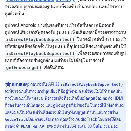
ตรวจสอบชุดค่าผสมของรูปแบบที่รองรับ จำนวนช่อง และอัตราการ
สุ่มตัวอย่าง
อุปกรณ์ Android บางรุ่นรองรับการเข้ารหัสที่นอกเหนือจากที่
อุปกรณ์เสียงเอาต์พุตรองรับ รูปแบบเพิ่มเติมเหล่านี้ควรตรวจหาผ่าน
isDirectPlaybackSupported()
ในกรณีเหล่านี้ ระบบจะเข้า
รหัสข้อมูลเสียงอีกครั้งเป็นรูปแบบที่อุปกรณ์เสียงเอาต์พุตรองรับ ใช้
isDirectPlaybackSupported()
เพื่อตรวจสอบการรองรับรูป
แบบที่ต้องการอย่างถูกต้อง แม้ว่าจะไม่ได้อยู่ในรายการที่
getEncodings()
ส่งคืนก็ตาม
หมายเหตุ:
ก่อนระดับ API 33
isDirectPlaybackSupported()
จะพิจารณาเส้นทางเอาต์พุตเสียงที่มีอยู่ทั้งหมด แม้ว่าจะไม่ได้กำหนดเส้น
ทางในขณะนี้ก็ตาม เช่น พิจารณาสิ่งที่จะเกิดขึ้นเมื่อคุณเชื่อมต่อทั้ง HDMI
ที่รองรับการเล่นโดยตรง และหูฟังบลูทูธที่ไม่รองรับ ในกรณีนี้ ฟังก์ชันจะ
แสดงผลเป็นจริง แม้ว่าเสียงอาจเล่นในหูฟังบลูทูธเท่านั้นและการสร้าง
โดยตรงจะล้มเหลว คุณสร้าง AudioTrack โดยตรงได้โดย
AudioTrack
การตั้งค่า
สำหรับ API ระดับ 33 ขึ้นไป ระบบจะ
FLAG_HW_AV_SYNC