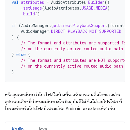
val
attributes
=
AudioAttributes
.
Builder
()
.
setUsage
(
AudioAttributes
.
USAGE_MEDIA
)
.
build
()
if
(
AudioManager
.
getDirectPlaybackSupport
(
format
,
AudioManager
.
DIRECT_PLAYBACK_NOT_SUPPORTED
)
{
// The format and attributes are supported for
// on the currently active routed audio path
}
else
{
// The format and attributes are NOT supported
// on the currently active routed audio path
}
หรือคุณจะค้นหาว่าโปรไฟล์ใดบ้างที่รองรับการเล่นสื่อโดยตรงผ่าน
อุปกรณ์เสียงที่กำหนดเส้นทางในปัจจุบันก็ได้ ซึ่งไม่รวมโปรไฟล์ ที่
ไม่รองรับหรือโปรไฟล์ที่เฟรมเวิร์ก Android จะแปลงรหัส เช่น
Kotlin
Java