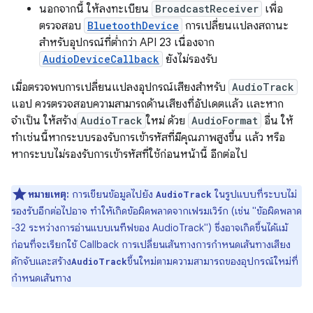
นอกจากนี้ ให้ลงทะเบียน
BroadcastReceiver
เพื่อ
ตรวจสอบ
BluetoothDevice
การเปลี่ยนแปลงสถานะ
สำหรับอุปกรณ์ที่ต่ำกว่า API 23 เนื่องจาก
AudioDeviceCallback
ยังไม่รองรับ
เมื่อตรวจพบการเปลี่ยนแปลงอุปกรณ์เสียงสำหรับ
AudioTrack
แอป ควรตรวจสอบความสามารถด้านเสียงที่อัปเดตแล้ว และหาก
จำเป็น ให้สร้าง
AudioTrack
ใหม่ ด้วย
AudioFormat
อื่น ให้
ทำเช่นนี้หากระบบรองรับการเข้ารหัสที่มีคุณภาพสูงขึ้น แล้ว หรือ
หากระบบไม่รองรับการเข้ารหัสที่ใช้ก่อนหน้านี้ อีกต่อไป
หมายเหตุ:
การเขียนข้อมูลไปยัง
ในรูปแบบที่ระบบไม่
AudioTrack
รองรับอีกต่อไปอาจ ทําให้เกิดข้อผิดพลาดจากเฟรมเวิร์ก (เช่น "ข้อผิดพลาด
-32 ระหว่างการอ่านแบบเนทีฟของ AudioTrack") ซึ่งอาจเกิดขึ้นได้แม้
ก่อนที่จะเรียกใช้ Callback การเปลี่ยนเส้นทางการกำหนดเส้นทางเสียง
ดักจับและสร้าง
ขึ้นใหม่ตามความสามารถของอุปกรณ์ใหม่ที่
AudioTrack
กำหนดเส้นทาง