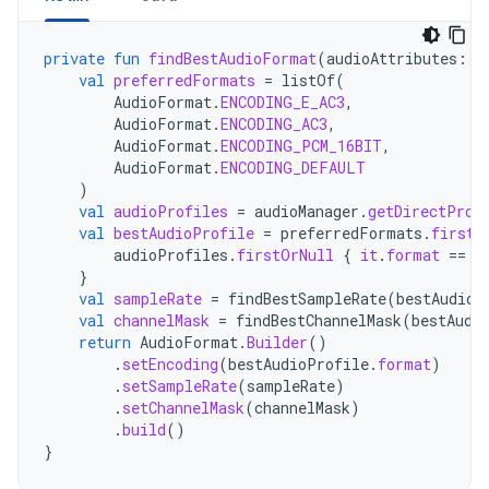
private
fun
findBestAudioFormat
(
audioAttributes
:
A
val
preferredFormats
=
listOf
(
AudioFormat
.
ENCODING_E_AC3
,
AudioFormat
.
ENCODING_AC3
,
AudioFormat
.
ENCODING_PCM_16BIT
,
AudioFormat
.
ENCODING_DEFAULT
)
val
audioProfiles
=
audioManager
.
getDirectProf
val
bestAudioProfile
=
preferredFormats
.
firstN
audioProfiles
.
firstOrNull
{
it
.
format
==
f
}
val
sampleRate
=
findBestSampleRate
(
bestAudioP
val
channelMask
=
findBestChannelMask
(
bestAudi
return
AudioFormat
.
Builder
()
.
setEncoding
(
bestAudioProfile
.
format
)
.
setSampleRate
(
sampleRate
)
.
setChannelMask
(
channelMask
)
.
build
()
}