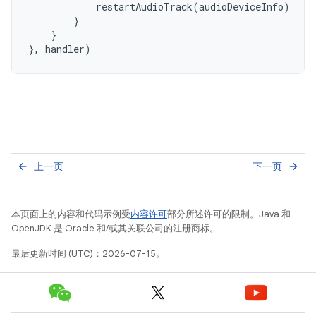
restartAudioTrack
(
audioDeviceInfo
)
}
}
},
handler
)
上一页
下一页
arrow_back
arrow_forward
本页面上的内容和代码示例受
内容许可
部分所述许可的限制。Java 和
OpenJDK 是 Oracle 和/或其关联公司的注册商标。
最后更新时间 (UTC)：2026-07-15。