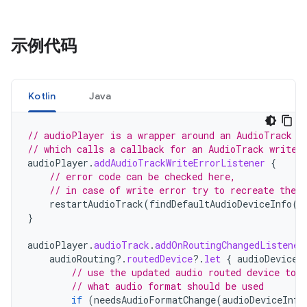
示例代码
Kotlin
Java
// audioPlayer is a wrapper around an AudioTrack
// which calls a callback for an AudioTrack write 
audioPlayer
.
addAudioTrackWriteErrorListener
{
// error code can be checked here,
// in case of write error try to recreate the a
restartAudioTrack
(
findDefaultAudioDeviceInfo
()
}
audioPlayer
.
audioTrack
.
addOnRoutingChangedListener
audioRouting
?.
routedDevice
?.
let
{
audioDeviceI
// use the updated audio routed device to 
// what audio format should be used
if
(
needsAudioFormatChange
(
audioDeviceInfo