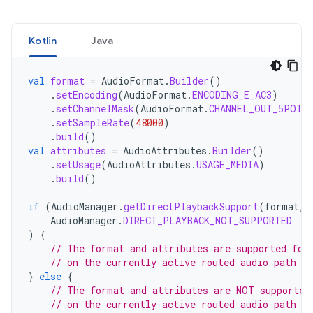
Kotlin
Java
val
format
=
AudioFormat
.
Builder
()
.
setEncoding
(
AudioFormat
.
ENCODING_E_AC3
)
.
setChannelMask
(
AudioFormat
.
CHANNEL_OUT_5POIN
.
setSampleRate
(
48000
)
.
build
()
val
attributes
=
AudioAttributes
.
Builder
()
.
setUsage
(
AudioAttributes
.
USAGE_MEDIA
)
.
build
()
if
(
AudioManager
.
getDirectPlaybackSupport
(
format
,
AudioManager
.
DIRECT_PLAYBACK_NOT_SUPPORTED
)
{
// The format and attributes are supported for
// on the currently active routed audio path
}
else
{
// The format and attributes are NOT supported
// on the currently active routed audio path