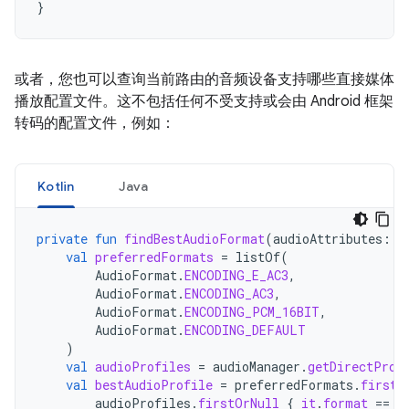
}
或者，您也可以查询当前路由的音频设备支持哪些直接媒体
播放配置文件。这不包括任何不受支持或会由 Android 框架
转码的配置文件，例如：
Kotlin
Java
private
fun
findBestAudioFormat
(
audioAttributes
:
A
val
preferredFormats
=
listOf
(
AudioFormat
.
ENCODING_E_AC3
,
AudioFormat
.
ENCODING_AC3
,
AudioFormat
.
ENCODING_PCM_16BIT
,
AudioFormat
.
ENCODING_DEFAULT
)
val
audioProfiles
=
audioManager
.
getDirectProf
val
bestAudioProfile
=
preferredFormats
.
firstN
audioProfiles
.
firstOrNull
{
it
.
format
==
f