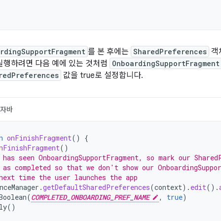
rdingSupportFragment
를 본 후에는
SharedPreferences
객
 실행하려면 다음 예에 있는 것처럼
OnboardingSupportFragment
redPreferences
값을 true로 설정합니다.
자바
n
onFinishFragment
()
{
nFinishFragment
()
 has seen OnboardingSupportFragment, so mark our Shared
 as completed so that we don't show our OnboardingSuppo
next time the user launches the app
nceManager
.
getDefaultSharedPreferences
(
context
).
edit
().
Boolean
(
COMPLETED_ONBOARDING_PREF_NAME
,
true
)
ly
()