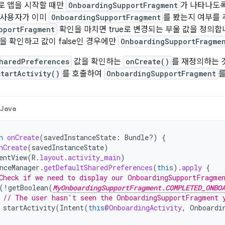
로 앱을 시작할 때만
OnboardingSupportFragment
가 나타나도
 사용자가 이미
OnboardingSupportFragment
를 봤는지 여부를
pportFragment
확인을 마치면 true로 변경되는 부울 값을 정의합
을 확인하고 값이 false인 경우에만
OnboardingSupportFragme
haredPreferences
값을 확인하는
onCreate()
를 재정의하는 것
startActivity()
를 호출하여
OnboardingSupportFragment
를
Java
n
onCreate
(
savedInstanceState
:
Bundle?)
{
nCreate
(
savedInstanceState
)
entView
(
R
.
layout
.
activity_main
)
nceManager
.
getDefaultSharedPreferences
(
this
).
apply
{
Check if we need to display our OnboardingSupportFragme
(
!
getBoolean
(
MyOnboardingSupportFragment.COMPLETED_ONBO
// The user hasn't seen the OnboardingSupportFragment 
startActivity
(
Intent
(
this
@OnboardingActivity
,
Onboardi