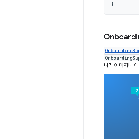
}
Onboardi
OnboardingSu
OnboardingSu
니라 이미지나 애