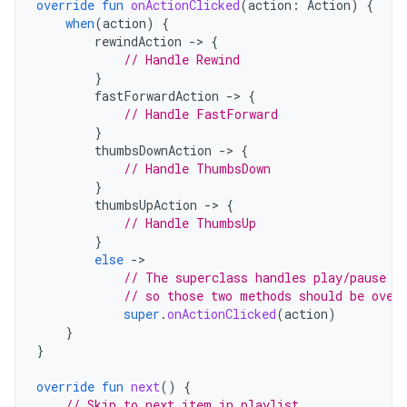
override
fun
onActionClicked
(
action
:
Action
)
{
when
(
action
)
{
rewindAction
-
>
{
// Handle Rewind
}
fastForwardAction
-
>
{
// Handle FastForward
}
thumbsDownAction
-
>
{
// Handle ThumbsDown
}
thumbsUpAction
-
>
{
// Handle ThumbsUp
}
else
-
// The superclass handles play/pause a
// so those two methods should be over
super
.
onActionClicked
(
action
)
}
}
override
fun
next
()
{
// Skip to next item in playlist.