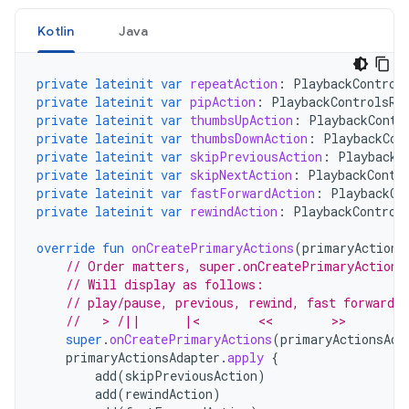
Kotlin
Java
private
lateinit
var
repeatAction
:
PlaybackControl
private
lateinit
var
pipAction
:
PlaybackControlsRo
private
lateinit
var
thumbsUpAction
:
PlaybackContr
private
lateinit
var
thumbsDownAction
:
PlaybackCon
private
lateinit
var
skipPreviousAction
:
PlaybackC
private
lateinit
var
skipNextAction
:
PlaybackContr
private
lateinit
var
fastForwardAction
:
PlaybackCo
private
lateinit
var
rewindAction
:
PlaybackControl
override
fun
onCreatePrimaryActions
(
primaryActions
// Order matters, super.onCreatePrimaryActions
// Will display as follows:
// play/pause, previous, rewind, fast forward, 
//   > /||      |<        <<        >>        
super
.
onCreatePrimaryActions
(
primaryActionsAda
primaryActionsAdapter
.
apply
{
add
(
skipPreviousAction
)
add
(
rewindAction
)