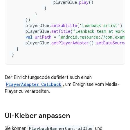
playerGlue
.
play
()
}
}
})
playerGlue
.
setSubtitle
(
"Leanback artist"
)
playerGlue
.
setTitle
(
"Leanback team at work"
)
val
uriPath
=
"android.resource://com.exampl
playerGlue
.
getPlayerAdapter
().
setDataSource
(
}
}
Der Einrichtungscode definiert auch einen
PlayerAdapter.Callback
, um Ereignisse vom Media-
Player zu verarbeiten.
UI-Kleber anpassen
Sie können
PlaybackBannerControlGlue
und