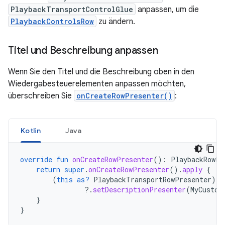
PlaybackTransportControlGlue
anpassen, um die
PlaybackControlsRow
zu ändern.
Titel und Beschreibung anpassen
Wenn Sie den Titel und die Beschreibung oben in den
Wiedergabesteuerelementen anpassen möchten,
überschreiben Sie
onCreateRowPresenter()
:
Kotlin
Java
override
fun
onCreateRowPresenter
():
PlaybackRowPr
return
super
.
onCreateRowPresenter
().
apply
{
(
this
as?
PlaybackTransportRowPresenter
)
?.
setDescriptionPresenter
(
MyCustom
}
}