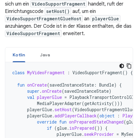
sich um ein
VideoSupportFragment
handelt, ruft der
Einrichtungscode
setHost()
auf, um ein
VideoSupportFragmentGlueHost
an
playerGlue
anzuhängen. Der Code ist in der Klasse enthalten, die das
VideoSupportFragment
erweitert.
Kotlin
Java
class
MyVideoFragment
:
VideoSupportFragment
()
{
fun
onCreate
(
savedInstanceState
:
Bundle
)
{
super
.
onCreate
(
savedInstanceState
)
val
playerGlue
=
PlaybackTransportControlGlu
MediaPlayerAdapter
(
getActivity
()))
playerGlue
.
setHost
(
VideoSupportFragmentGlueH
playerGlue
.
addPlayerCallback
(
object
:
Playba
override
fun
onPreparedStateChanged
(
glue
if
(
glue
.
isPrepared
())
{
playerGlue
.
seekProvider
=
MySeek