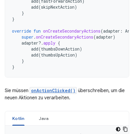
add
(
fastForwardAction
)
add
(
skipNextAction
)
}
}
override
fun
onCreateSecondaryActions
(
adapter
:
Arr
super
.
onCreateSecondaryActions
(
adapter
)
adapter
?.
apply
{
add
(
thumbsDownAction
)
add
(
thumbsUpAction
)
}
}
Sie müssen
onActionClicked()
überschreiben, um die
neuen Aktionen zu verarbeiten.
Kotlin
Java