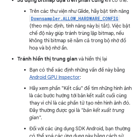
Sử dụng bitmap dựa trên phần cứng
khi có thể.
Trên các thư viện như Glide, hãy bật tính năng
Downsampler.ALLOW_HARDWARE_CONFIG
(theo mặc định, tính năng này bị tắt). Việc bật
chế độ này giúp tránh trùng lặp bitmap, nếu
không thì bitmap sẽ nằm cả trong bộ nhớ đồ
hoạ và bộ nhớ ẩn.
Tránh hiển thị trung gian
và hiển thị lại
Bạn có thể xác định những vấn đề này bằng
Android GPU Inspector
:
Hãy xem phần "Kết cấu" để tìm những hình ảnh
là các bước hướng tới bản kết xuất cuối cùng
thay vì chỉ là các phần tử tạo nên hình ảnh đó.
Đây thường được gọi là
"bản kết xuất trung
gian".
Đối với các ứng dụng SDK Android, bạn thường
có thể xoá các ứng dụng này bằng cách sử