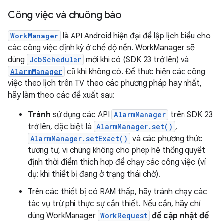
Công việc và chuông báo
WorkManager
là API Android hiện đại để lập lịch biểu cho
các công việc định kỳ ở chế độ nền. WorkManager sẽ
dùng
JobScheduler
mới khi có (SDK 23 trở lên) và
AlarmManager
cũ khi không có. Để thực hiện các công
việc theo lịch trên TV theo các phương pháp hay nhất,
hãy làm theo các đề xuất sau:
Tránh
sử dụng các API
AlarmManager
trên SDK 23
trở lên, đặc biệt là
AlarmManager.set()
,
AlarmManager.setExact()
và các phương thức
tương tự, vì chúng không cho phép hệ thống quyết
định thời điểm thích hợp để chạy các công việc (ví
dụ: khi thiết bị đang ở trạng thái chờ).
Trên các thiết bị có RAM thấp, hãy tránh chạy các
tác vụ trừ phi thực sự cần thiết. Nếu cần, hãy chỉ
dùng WorkManager
WorkRequest
để cập nhật đề