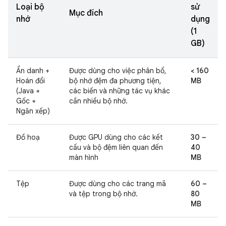
Loại bộ
sử
Mục đích
nhớ
dụng
(1
GB)
Ẩn danh +
Được dùng cho việc phân bổ,
< 160
Hoán đổi
bộ nhớ đệm đa phương tiện,
MB
(Java +
các biến và những tác vụ khác
Gốc +
cần nhiều bộ nhớ.
Ngăn xếp)
Đồ hoạ
Được GPU dùng cho các kết
30 –
cấu và bộ đệm liên quan đến
40
màn hình
MB
Tệp
Được dùng cho các trang mã
60 –
và tệp trong bộ nhớ.
80
MB