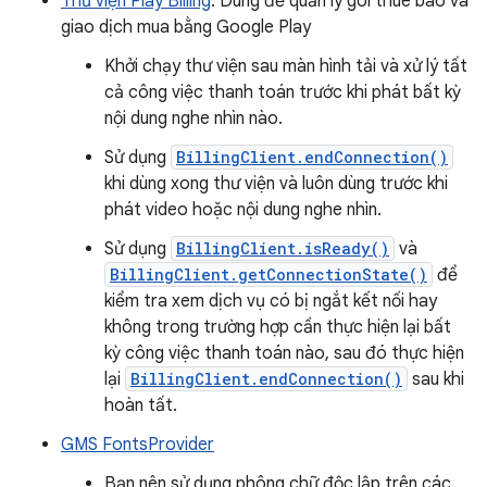
Thư viện Play Billing
: Dùng để quản lý gói thuê bao và
giao dịch mua bằng Google Play
Khởi chạy thư viện sau màn hình tải và xử lý tất
cả công việc thanh toán trước khi phát bất kỳ
nội dung nghe nhìn nào.
Sử dụng
BillingClient.endConnection()
khi dùng xong thư viện và luôn dùng trước khi
phát video hoặc nội dung nghe nhìn.
Sử dụng
BillingClient.isReady()
và
BillingClient.getConnectionState()
để
kiểm tra xem dịch vụ có bị ngắt kết nối hay
không trong trường hợp cần thực hiện lại bất
kỳ công việc thanh toán nào, sau đó thực hiện
lại
BillingClient.endConnection()
sau khi
hoàn tất.
GMS FontsProvider
Bạn nên sử dụng phông chữ độc lập trên các