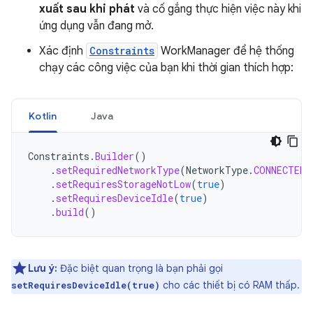
xuất sau khi phát
và cố gắng thực hiện việc này khi
ứng dụng vẫn đang mở.
Xác định
Constraints
WorkManager để hệ thống
chạy các công việc của bạn khi thời gian thích hợp:
Kotlin
Java
Constraints
.
Builder
()
.
setRequiredNetworkType
(
NetworkType
.
CONNECTED
)
.
setRequiresStorageNotLow
(
true
)
.
setRequiresDeviceIdle
(
true
)
.
build
()
Lưu ý:
Đặc biệt quan trọng là bạn phải gọi
cho các thiết bị có RAM thấp.
setRequiresDeviceIdle(true)