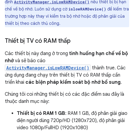
định
nếu thiết bị bị hạn
ActivityManager.isLowRAMDevice()
chế về bộ nhớ. Luôn sử dụng cờ
để kiểm tra
islowRAMDevice()
trường hợp này thay vì kiểm tra bộ nhớ hoặc độ phân giải của
thiết bị theo cách thủ công.
Thiết bị TV có RAM thấp
Các thiết bị này đang ở trong
tình huống hạn chế về bộ
nhớ
và sẽ báo cáo
ActivityManager.isLowRAMDevice()
thành true. Các
ứng dụng đang chạy trên thiết bị TV có RAM thấp cần
triển khai
các biện pháp kiểm soát bộ nhớ bổ sung
.
Chúng tôi coi những thiết bị có các đặc điểm sau đây là
thuộc danh mục này:
Thiết bị có RAM 1 GB
: RAM 1 GB, độ phân giải giao
diện người dùng 720p/HD (1280x720), độ phân giải
video 1080p/FullHD (1920x1080)