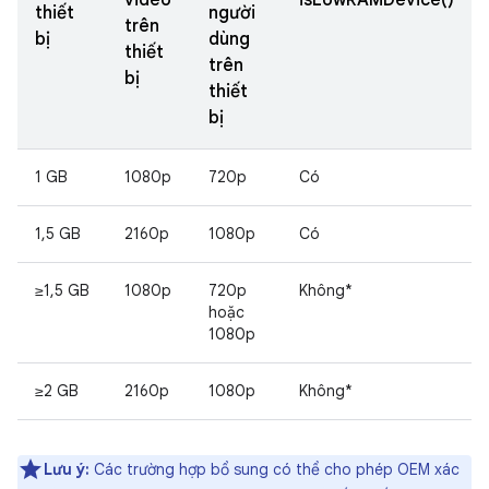
video
isLowRAMDevice()
thiết
người
trên
bị
dùng
thiết
trên
bị
thiết
bị
1 GB
1080p
720p
Có
1,5 GB
2160p
1080p
Có
≥1,5 GB
1080p
720p
Không*
hoặc
1080p
≥2 GB
2160p
1080p
Không*
Lưu ý:
Các trường hợp bổ sung có thể cho phép OEM xác