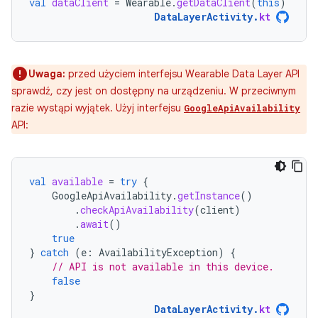
val
dataClient
=
Wearable
.
getDataClient
(
this
)
DataLayerActivity
.
kt
Uwaga:
przed użyciem interfejsu Wearable Data Layer API
sprawdź, czy jest on dostępny na urządzeniu. W przeciwnym
razie wystąpi wyjątek. Użyj interfejsu
GoogleApiAvailability
API:
val
available
=
try
{
GoogleApiAvailability
.
getInstance
()
.
checkApiAvailability
(
client
)
.
await
()
true
}
catch
(
e
:
AvailabilityException
)
{
// API is not available in this device.
false
}
DataLayerActivity
.
kt