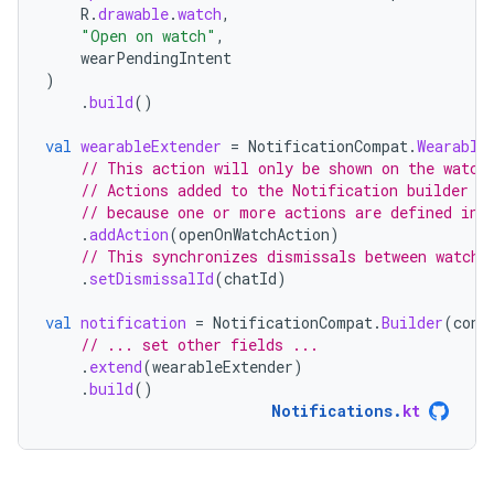
R
.
drawable
.
watch
,
"Open on watch"
,
wearPendingIntent
)
.
build
()
val
wearableExtender
=
NotificationCompat
.
Wearable
// This action will only be shown on the watch
// Actions added to the Notification builder d
// because one or more actions are defined in 
.
addAction
(
openOnWatchAction
)
// This synchronizes dismissals between watch 
.
setDismissalId
(
chatId
)
val
notification
=
NotificationCompat
.
Builder
(
cont
// ... set other fields ...
.
extend
(
wearableExtender
)
.
build
()
Notifications
.
kt