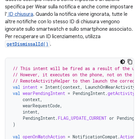
specifica per Wear sulla notifica e anche come impostare
l'
ID chiusura
. Quando la notifica viene ignorata, tutte le
altre notifiche con lo stesso ID di chiusura vengono
ignorate sullo smartwatch e sullo smartphone associato.
Per recuperare un ID licenziamento, utilizza
getDismissalId()
.
// This intent will be fired as a result of the us
// However, it executes on the phone, not on the w
// RemoteActivityHelper to then launch the correct
val
intent
=
Intent
(
context
,
LaunchOnWearActivity
:
val
wearPendingIntent
=
PendingIntent
.
getActivity
(
context
,
wearRequestCode
,
intent
,
PendingIntent
.
FLAG_UPDATE_CURRENT
or
PendingI
)
val
openOnWatchAction
=
NotificationCompat
.
Action
.