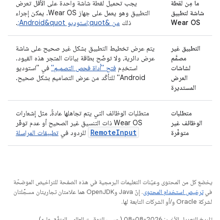
ما مِن لقطة
يجب تحميل لقطة شاشة واحدة على الأقل تعرض
شاشة لتطبيق
التطبيق وهو يعمل على جهاز Wear OS. يمكن إجراء
Wear OS
ذلك
من &quot;استوديو Android&quot;
.
التطبيق غير
يتم عرض تخطيط التطبيق بشكل غير صحيح على شاشة
مصمَّم
عرض دائرية، ولا توضّح بطاقة بيانات المتجر هذه القيود.
لشاشات
استخدِم
فتح "أداة فحص التصميم"
في "استوديو
العرض
Android" للتأكّد من عرض التصاميم بشكل صحيح.
المستديرة
متطلبات
متطلبات الوظائف التي يتم تجاهلها عادةً، مثل إشعارات
الوظائف غير
Wear OS ذات التنسيق غير الصحيح أو عدم توفّر
RemoteInput
متوفّرة
للردود في
تطبيقات المراسلة
يخضع كل من المحتوى وعيّنات التعليمات البرمجية في هذه الصفحة للتراخيص الموضحّة
في
ترخيص استخدام المحتوى
. إنّ Java وOpenJDK هما علامتان تجاريتان مسجَّلتان
لشركة Oracle و/أو الشركات التابعة لها.
تاريخ التعديل الأخير: 2026-08-08 (حسب التوقيت العالمي المتفَّق عليه)