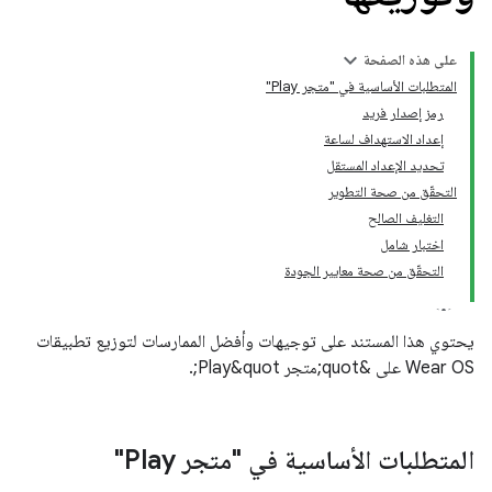
على هذه الصفحة
المتطلبات الأساسية في "متجر Play"
رمز إصدار فريد
إعداد الاستهداف لساعة
تحديد الإعداد المستقل
التحقّق من صحة التطوير
التغليف الصالح
اختبار شامل
التحقّق من صحة معايير الجودة
يحتوي هذا المستند على توجيهات وأفضل الممارسات لتوزيع تطبيقات
Wear OS على &quot;متجر Play&quot;.
المتطلبات الأساسية في "متجر Play"