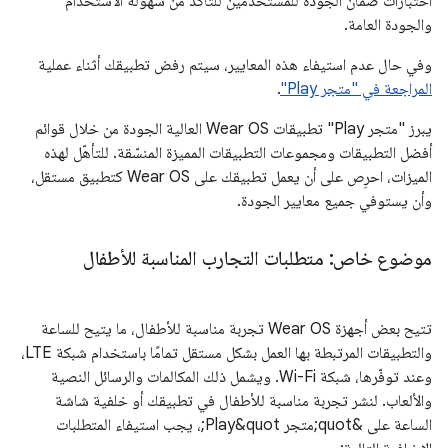
اختبارات ضمان الجودة للمستخدمين للتأكّد من سهولة الاستخدام
والجودة العامة.
وفي حال عدم استيفاء هذه المعايير، سيتم رفض تطبيقك أثناء عملية
المراجعة في "متجر Play"
.
يبرز "متجر Play" تطبيقات Wear OS العالية الجودة من خلال قوائم
أفضل التطبيقات ومجموعات التطبيقات المميزة المنسّقة. للتأهّل لهذه
الميزات، احرِص على أن يعمل تطبيقك على Wear OS كتطبيق مستقل،
وأن يستوفي جميع معايير الجودة.
موضوع خاص: متطلبات التجارب المناسبة للأطفال
تتيح بعض أجهزة Wear OS تجربة مناسبة للأطفال، ما يتيح للساعة
والتطبيقات المرتبطة بها العمل بشكل مستقل تمامًا باستخدام شبكة LTE،
وعند توفّرها، شبكة Wi-Fi. ويشمل ذلك المكالمات والرسائل النصية
والألعاب. لنشر تجربة مناسبة للأطفال في تطبيقك أو خلفية شاشة
الساعة على &quot;متجر Play&quot;، يجب استيفاء المتطلبات