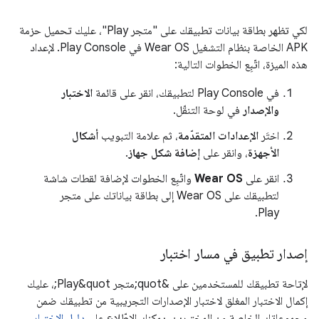
لكي تظهر بطاقة بيانات تطبيقك على "متجر Play"، عليك تحميل حزمة
APK الخاصة بنظام التشغيل Wear OS في Play Console. لإعداد
هذه الميزة، اتّبِع الخطوات التالية:
في Play Console لتطبيقك، انقر على قائمة
الاختبار
والإصدار
في لوحة التنقّل.
اختَر
الإعدادات المتقدّمة
، ثم علامة التبويب
أشكال
الأجهزة
، وانقر على
إضافة شكل جهاز
.
انقر على
Wear OS
واتّبِع الخطوات لإضافة لقطات شاشة
لتطبيقك على Wear OS إلى بطاقة بياناتك على متجر
Play.
إصدار تطبيق في مسار اختبار
لإتاحة تطبيقك للمستخدمين على &quot;متجر Play&quot;، عليك
إكمال الاختبار المغلق لاختبار الإصدارات التجريبية من تطبيقك ضمن
مجموعاتك الخاصة من المختبِرين. يمكنك الاطّلاع على
دليل الاختبار