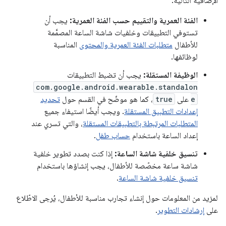
الإضافية التالية:
الفئة العمرية والتقييم حسب الفئة العمرية:
يجب أن
تستوفي التطبيقات وخلفيات شاشة الساعة المصمَّمة
للأطفال
متطلبات الفئة العمرية والمحتوى
المناسبة
لوظائفها.
الوظيفة المستقلة:
يجب أن تضبط التطبيقات
com.google.android.wearable.standalon
e
على
true
، كما هو موضّح في القسم حول
تحديد
إعدادات التطبيق المستقلة
. ويجب أيضًا استيفاء جميع
المتطلبات المرتبطة بالتطبيقات المستقلة
، والتي تسري عند
إعداد الساعة باستخدام
حساب طفل
.
تنسيق خلفية شاشة الساعة:
إذا كنت بصدد تطوير خلفية
شاشة ساعة مخصّصة للأطفال، يجب إنشاؤها باستخدام
تنسيق خلفية شاشة الساعة
.
لمزيد من المعلومات حول إنشاء تجارب مناسبة للأطفال، يُرجى الاطّلاع
على
إرشادات التطوير
.