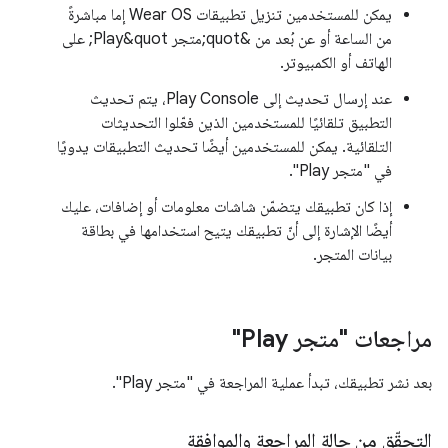
يمكن للمستخدمين تنزيل تطبيقات Wear OS إما مباشرةً
من الساعة أو عن بُعد من &quot;متجر Play&quot; على
الهاتف أو الكمبيوتر.
عند إرسال تحديث إلى Play Console، يتم تحديث
التطبيق تلقائيًا للمستخدمين الذين فعّلوا التحديثات
التلقائية. يمكن للمستخدمين أيضًا تحديث التطبيقات يدويًا
في "متجر Play".
إذا كان تطبيقك يتضمّن شاشات معلومات أو إضافات، عليك
أيضًا الإشارة إلى أنّ تطبيقك يتيح استخدامها في بطاقة
بيانات المتجر.
مراجعات "متجر Play"
بعد نشر تطبيقك، تبدأ عملية المراجعة في "متجر Play".
التحقّق من حالة المراجعة والموافقة