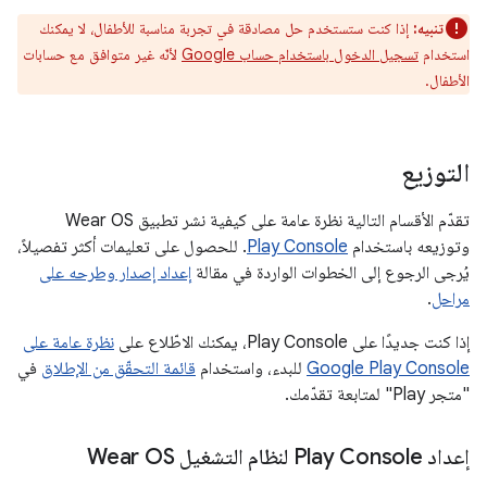
تنبيه:
إذا كنت ستستخدم حل مصادقة في تجربة مناسبة للأطفال، لا يمكنك
استخدام
تسجيل الدخول باستخدام حساب Google
لأنّه غير متوافق مع حسابات
الأطفال.
التوزيع
تقدّم الأقسام التالية نظرة عامة على كيفية نشر تطبيق Wear OS
وتوزيعه باستخدام
Play Console
. للحصول على تعليمات أكثر تفصيلاً،
يُرجى الرجوع إلى الخطوات الواردة في مقالة
إعداد إصدار وطرحه على
مراحل
.
إذا كنت جديدًا على Play Console، يمكنك الاطّلاع على
نظرة عامة على
Google Play Console
للبدء، واستخدام
قائمة التحقّق من الإطلاق
في
"متجر Play" لمتابعة تقدّمك.
إعداد Play Console لنظام التشغيل Wear OS