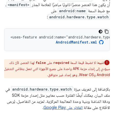
أن يكون هذا العنصر عنصرًا ثانويًا مباشرًا للعلامة الجذر
<manifest>
،
مع ضبط السمة
android:name
على
:
android.hardware.type.watch
<uses-feature
android:name="android.hardware.type.
AndroidManifest.xml
تنبيه:
لا تضبط قيمة السمة
على
لهذا العنصر، لأنّ ذلك
false
required
سيؤدي إلى إنشاء حزمة APK واحدة على جميع الأجهزة التي تعمل بنظامَي التشغيل
Android وWear OS، وهو إعداد غير متوافق.
بالإضافة إلى تعريف ميزة
android.hardware.type.watch
في
ملف البيان، يمكنك أيضًا الفلترة حسب معايير مثل إصدار حزمة SDK
ودقة الشاشة وبنية وحدة المعالجة المركزية. لمزيد من التفاصيل، يُرجى
الاطّلاع على مقالة
الفلاتر على Google Play
.