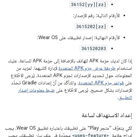
36152[yy][zz]
الأرقام التالية: رقم الإصدار:
3615202[zz]
الأرقام النهائية: إصدار تطبيقك على Wear OS:
361520203
إذا كان لديك حزمة APK للهاتف بالإضافة إلى حزمة APK للساعة، عليك
استخدام
طريقة عرض حِزم APK المتعددة
لإدارة كلتيهما. لمزيد من
المعلومات حول تحديد الإصدارات لحِزم APK المتعددة، يُرجى الاطّلاع
على
قواعد حِزم APK المتعددة
، وللتأكّد من أنّ إعدادات Gradle تحدّد
الإصدارات بشكل صحيح، يُرجى الاطّلاع على
ضبط معلومات إصدار
التطبيق
.
إعداد الاستهداف لساعة
لكي يتعرّف "متجر Play" على تطبيقك باعتباره تطبيق Wear OS، يجب
إدراج علامة
<uses-feature>
محدّدة في ملف بيان تطبيقك. يجب