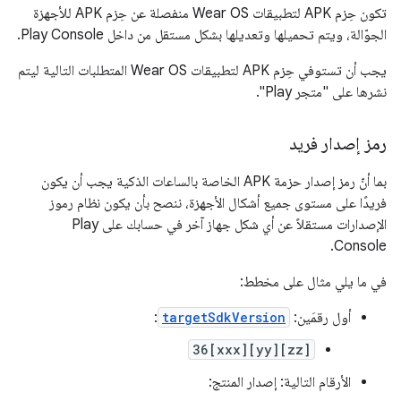
تكون حِزم APK لتطبيقات Wear OS منفصلة عن حِزم APK للأجهزة
الجوّالة، ويتم تحميلها وتعديلها بشكل مستقل من داخل Play Console.
يجب أن تستوفي حِزم APK لتطبيقات Wear OS المتطلبات التالية ليتم
نشرها على "متجر Play".
رمز إصدار فريد
بما أنّ رمز إصدار حزمة APK الخاصة بالساعات الذكية يجب أن يكون
فريدًا على مستوى جميع أشكال الأجهزة، ننصح بأن يكون نظام رموز
الإصدارات مستقلاً عن أي شكل جهاز آخر في حسابك على Play
Console.
في ما يلي مثال على مخطط:
أول رقمَين:
targetSdkVersion
:
36[xxx][yy][zz]
الأرقام التالية: إصدار المنتج: