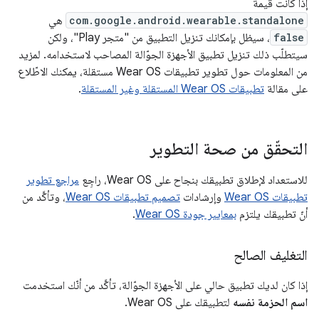
إذا كانت قيمة
com.google.android.wearable.standalone
هي
false
، سيظل بإمكانك تنزيل التطبيق من "متجر Play"، ولكن
سيتطلّب ذلك تنزيل تطبيق الأجهزة الجوّالة المصاحب لاستخدامه. لمزيد
من المعلومات حول تطوير تطبيقات Wear OS مستقلة، يمكنك الاطّلاع
على مقالة
تطبيقات Wear OS المستقلة وغير المستقلة
.
التحقّق من صحة التطوير
للاستعداد لإطلاق تطبيقك بنجاح على Wear OS، راجِع
مراجع تطوير
تطبيقات Wear OS
وإرشادات
تصميم تطبيقات Wear OS
، وتأكَّد من
أنّ تطبيقك يلتزم
بمعايير جودة Wear OS
.
التغليف الصالح
إذا كان لديك تطبيق حالي على الأجهزة الجوّالة، تأكَّد من أنّك استخدمت
اسم الحزمة نفسه
لتطبيقك على Wear OS.