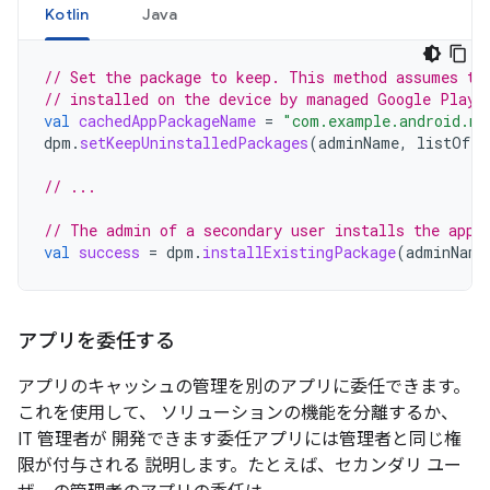
Kotlin
Java
// Set the package to keep. This method assumes th
// installed on the device by managed Google Play.
val
cachedAppPackageName
=
"com.example.android.my
dpm
.
setKeepUninstalledPackages
(
adminName
,
listOf
(
c
// ...
// The admin of a secondary user installs the app.
val
success
=
dpm
.
installExistingPackage
(
adminName
アプリを委任する
アプリのキャッシュの管理を別のアプリに委任できます。
これを使用して、 ソリューションの機能を分離するか、
IT 管理者が 開発できます委任アプリには管理者と同じ権
限が付与される 説明します。たとえば、セカンダリ ユー