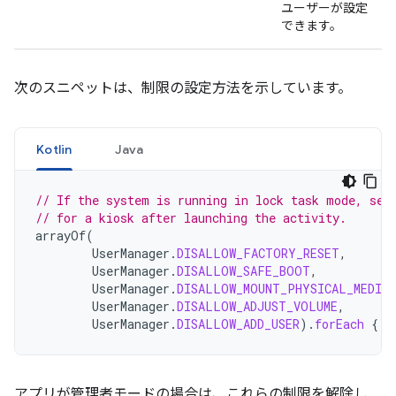
ユーザーが設定
できます。
次のスニペットは、制限の設定方法を示しています。
Kotlin
Java
// If the system is running in lock task mode, set
// for a kiosk after launching the activity.
arrayOf
(
UserManager
.
DISALLOW_FACTORY_RESET
,
UserManager
.
DISALLOW_SAFE_BOOT
,
UserManager
.
DISALLOW_MOUNT_PHYSICAL_MEDIA
,
UserManager
.
DISALLOW_ADJUST_VOLUME
,
UserManager
.
DISALLOW_ADD_USER
).
forEach
{
d
アプリが管理者モードの場合は、これらの制限を解除し