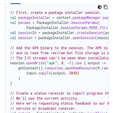
// First, create a package installer session.
val
packageInstaller
=
context
.
packageManager
.
packa
val
params
=
PackageInstaller
.
SessionParams
(
PackageInstaller
.
SessionParams
.
MODE_FULL_I
val
sessionId
=
packageInstaller
.
createSession
(
par
val
session
=
packageInstaller
.
openSession
(
session
// Add the APK binary to the session. The APK is i
// and is read from res/raw but file storage is a 
// The I/O streams can't be open when installation
session
.
openWrite
(
"apk"
,
0
,
-
1
).
use
{
output
-
getContext
().
resources
.
openRawResource
(
R
.
raw
.
a
input
.
copyTo
(
output
,
2048
)
}
}
// Create a status receiver to report progress of t
// We'll use the current activity.
// Here we're requesting status feedback to our Ac
// service or broadcast receiver.