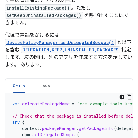
ザーの管理者のアプリの委任は、
installExistingPackage()
。ただし
setKeepUninstalledPackages()
を呼び出すことはで
きません。
代理で電話をかけるには
DevicePolicyManager.setDelegatedScopes()
と以下
を含む
DELEGATION_KEEP_UNINSTALLED_PACKAGES
指定
します。次の例は、別のアプリを作成する方法を示してい
ます。 あります。
Kotlin
Java
var
delegatePackageName
=
"com.example.tools.kept_
// Check that the package is installed before deleg
try
{
context
.
packageManager
.
getPackageInfo
(
delegate
dpm
.
setDelegatedScopes
(