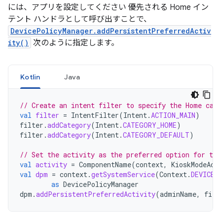
には、アプリを設定してください 優先される Home イン
テント ハンドラとして呼び出すことで、
DevicePolicyManager.addPersistentPreferredActiv
ity()
次のように指定します。
Kotlin
Java
// Create an intent filter to specify the Home cat
val
filter
=
IntentFilter
(
Intent
.
ACTION_MAIN
)
filter
.
addCategory
(
Intent
.
CATEGORY_HOME
)
filter
.
addCategory
(
Intent
.
CATEGORY_DEFAULT
)
// Set the activity as the preferred option for the
val
activity
=
ComponentName
(
context
,
KioskModeAct
val
dpm
=
context
.
getSystemService
(
Context
.
DEVICE_
as
DevicePolicyManager
dpm
.
addPersistentPreferredActivity
(
adminName
,
filt