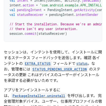
val
intent
=
Intent
(
context
,
activity
.
javaClass
)
intent
.
action
=
"com.android.example.APK_INSTALLA
val
pendingIntent
=
PendingIntent
.
getActivity
(
cont
val
statusReceiver
=
pendingIntent
.
intentSender
// Start the installation. Because we're an admin 
// there isn't any user interaction.
session
.
commit
(
statusReceiver
)
セッションは、インテントを使用して、インストールに関
するステータス フィードバックを送信します。確認 各イ
ンテントの
EXTRA_STATUS
フィールドで
status
。な
お、管理者には
STATUS_PENDING_USER_ACTION
のステ
ータスの更新 これはデバイスのユーザーがインストール
を承認する必要がないためです。
アプリをアンインストールするに
は、
PackageInstaller.uninstall
を呼び出します。 完
全管理対象デバイス、ユーザー、仕事用プロファイルの管