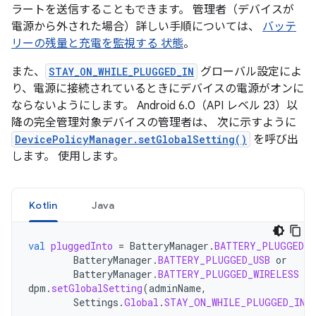
ラートを送信することもできます。 管理者（デバイスが
電源から外された場合）詳しい手順については、
バッテ
リーの残量と充電を監視する 状態
。
また、
STAY_ON_WHILE_PLUGGED_IN
グローバル設定によ
り、電源に接続されているときにデバイスの電源がオンに
ならないようにします。 Android 6.0（API レベル 23）以
降の完全管理対象デバイスの管理者は、 次に示すように
DevicePolicyManager.setGlobalSetting()
を呼び出
します。 使用します。
Kotlin
Java
val
pluggedInto
=
BatteryManager
.
BATTERY_PLUGGED_A
BatteryManager
.
BATTERY_PLUGGED_USB
or
BatteryManager
.
BATTERY_PLUGGED_WIRELESS
dpm
.
setGlobalSetting
(
adminName
,
Settings
.
Global
.
STAY_ON_WHILE_PLUGGED_IN
,