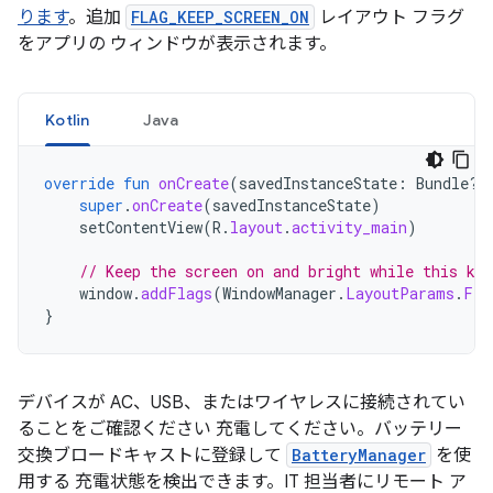
ります
。追加
FLAG_KEEP_SCREEN_ON
レイアウト フラグ
をアプリの ウィンドウが表示されます。
Kotlin
Java
override
fun
onCreate
(
savedInstanceState
:
Bundle?)
super
.
onCreate
(
savedInstanceState
)
setContentView
(
R
.
layout
.
activity_main
)
// Keep the screen on and bright while this ki
window
.
addFlags
(
WindowManager
.
LayoutParams
.
FLA
}
デバイスが AC、USB、またはワイヤレスに接続されてい
ることをご確認ください 充電してください。バッテリー
交換ブロードキャストに登録して
BatteryManager
を使
用する 充電状態を検出できます。IT 担当者にリモート ア