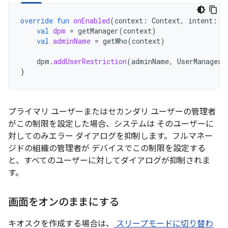
override
fun
onEnabled
(
context
:
Context
,
intent
:
I
val
dpm
=
getManager
(
context
)
val
adminName
=
getWho
(
context
)
dpm
.
addUserRestriction
(
adminName
,
UserManager
.
}
プライマリ ユーザーまたはセカンダリ ユーザーの管理者
がこの制限を設定した場合、システムは そのユーザーに
対してのみエラー ダイアログを抑制します。フルマネー
ジドの組織の管理者が デバイスでこの制限を設定する
と、すべてのユーザーに対してダイアログが抑制されま
す。
画面をオンのままにする
キオスクを作成する場合は、
スリープモードに切り替わ