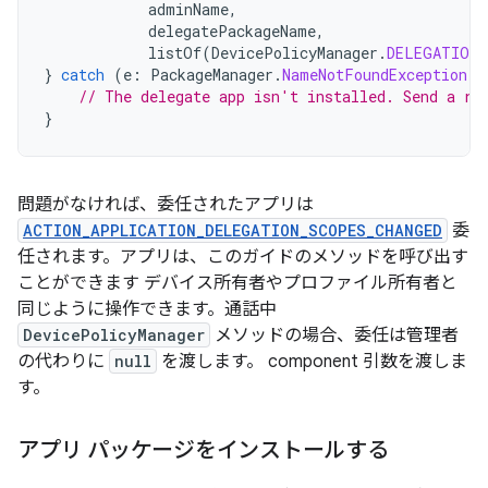
adminName
,
delegatePackageName
,
listOf
(
DevicePolicyManager
.
DELEGATION_
}
catch
(
e
:
PackageManager
.
NameNotFoundException
)
// The delegate app isn't installed. Send a re
}
問題がなければ、委任されたアプリは
ACTION_APPLICATION_DELEGATION_SCOPES_CHANGED
委
任されます。アプリは、このガイドのメソッドを呼び出す
ことができます デバイス所有者やプロファイル所有者と
同じように操作できます。通話中
DevicePolicyManager
メソッドの場合、委任は管理者
の代わりに
null
を渡します。 component 引数を渡しま
す。
アプリ パッケージをインストールする