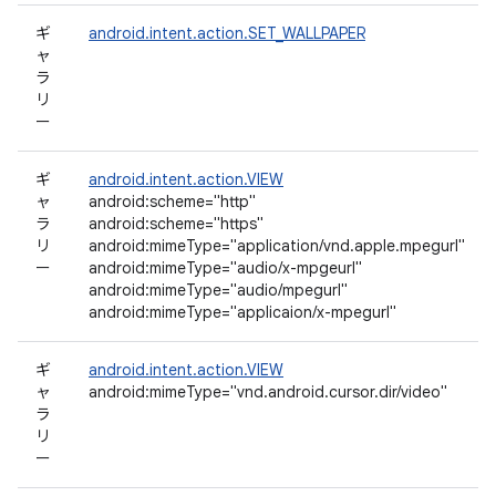
ギ
android.intent.action.SET_WALLPAPER
ャ
ラ
リ
ー
ギ
android.intent.action.VIEW
ャ
android:scheme="http"
ラ
android:scheme="https"
リ
android:mimeType="application/vnd.apple.mpegurl"
ー
android:mimeType="audio/x-mpgeurl"
android:mimeType="audio/mpegurl"
android:mimeType="applicaion/x-mpegurl"
ギ
android.intent.action.VIEW
ャ
android:mimeType="vnd.android.cursor.dir/video"
ラ
リ
ー