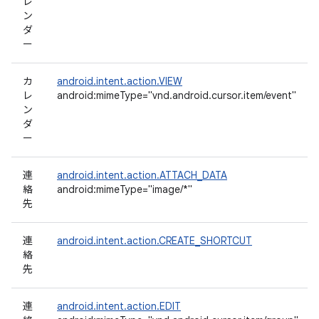
レ
ン
ダ
ー
カ
android.intent.action.VIEW
レ
android:mimeType="vnd.android.cursor.item/event"
ン
ダ
ー
連
android.intent.action.ATTACH_DATA
絡
android:mimeType="image/*"
先
連
android.intent.action.CREATE_SHORTCUT
絡
先
連
android.intent.action.EDIT