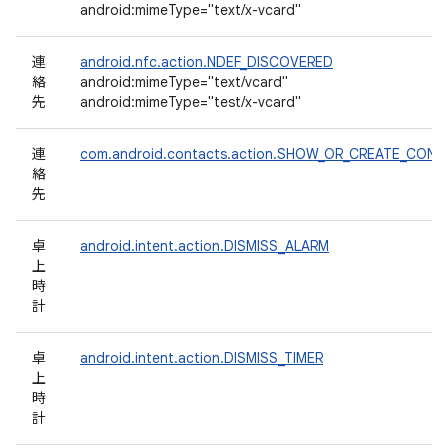
android:mimeType="text/x-vcard"
連
android.nfc.action.NDEF_DISCOVERED
絡
android:mimeType="text/vcard"
先
android:mimeType="test/x-vcard"
連
com.android.contacts.action.SHOW_OR_CREATE_CON
絡
先
卓
android.intent.action.DISMISS_ALARM
上
時
計
卓
android.intent.action.DISMISS_TIMER
上
時
計