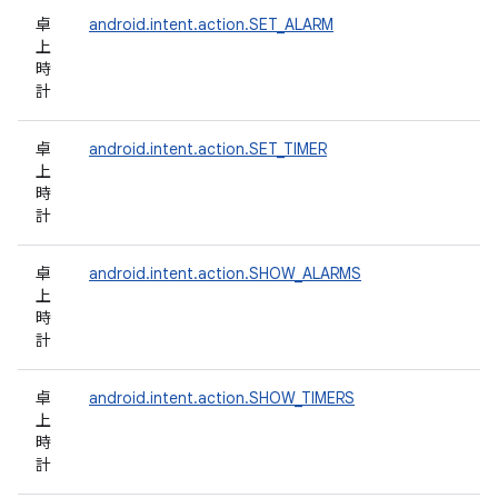
卓
android.intent.action.SET_ALARM
上
時
計
卓
android.intent.action.SET_TIMER
上
時
計
卓
android.intent.action.SHOW_ALARMS
上
時
計
卓
android.intent.action.SHOW_TIMERS
上
時
計