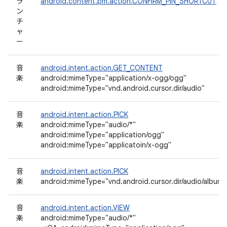
ラ
android.content.pm.action.CONFIRM_PIN_SHORTCUT
ン
チ
ャ
ー
音
android.intent.action.GET_CONTENT
楽
android:mimeType="application/x-ogg/ogg"
android:mimeType="vnd.android.cursor.dir/audio"
音
android.intent.action.PICK
楽
android:mimeType="audio/*"
android:mimeType="application/ogg"
android:mimeType="applicatoin/x-ogg"
音
android.intent.action.PICK
楽
android:mimeType="vnd.android.cursor.dir/audio/album/
音
android.intent.action.VIEW
楽
android:mimeType="audio/*"