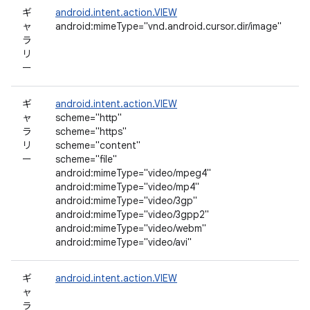
ギ
android.intent.action.VIEW
ャ
android:mimeType="vnd.android.cursor.dir/image"
ラ
リ
ー
ギ
android.intent.action.VIEW
ャ
scheme="http"
ラ
scheme="https"
リ
scheme="content"
ー
scheme="file"
android:mimeType="video/mpeg4"
android:mimeType="video/mp4"
android:mimeType="video/3gp"
android:mimeType="video/3gpp2"
android:mimeType="video/webm"
android:mimeType="video/avi"
ギ
android.intent.action.VIEW
ャ
ラ