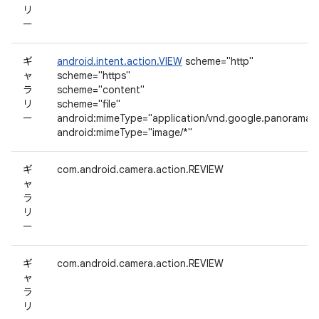
リ
ー
ギ
android.intent.action.VIEW
scheme="http"
ャ
scheme="https"
ラ
scheme="content"
リ
scheme="file"
ー
android:mimeType="application/vnd.google.panorama3
android:mimeType="image/*"
ギ
com.android.camera.action.REVIEW
ャ
ラ
リ
ー
ギ
com.android.camera.action.REVIEW
ャ
ラ
リ