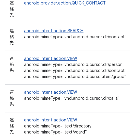
連
android.provider.action.QUICK_CONTACT
絡
先
連
android.intent.action.SEARCH
絡
android:mimeType="vnd.android.cursor.dir/contact"
先
連
android.intent.action.VIEW
絡
android:mimeType="vnd.android.cursor.dir/person"
先
android:mimeType="vnd.android.cursor.dir/contact"
android:mimeType="vnd.android.cursor.item/group"
連
android.intent.action.VIEW
絡
android:mimeType="vnd.android.cursor.dir/calls"
先
連
android.intent.action.VIEW
絡
android:mimeType="text/directory"
先
android:mimeType="text/vcard"