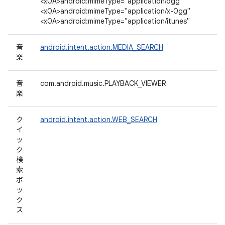
<x0A>android:mimeType="application/ogg"
<x0A>android:mimeType="application/x-0gg"
<x0A>android:mimeType="application/itunes"
音
android.intent.action.MEDIA_SEARCH
楽
音
com.android.music.PLAYBACK_VIEWER
楽
ク
android.intent.action.WEB_SEARCH
イ
ッ
ク
検
索
ボ
ッ
ク
ス