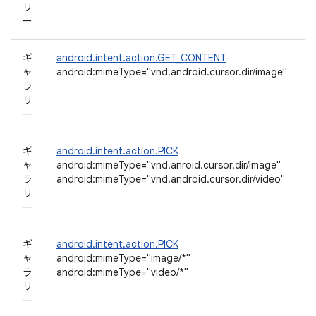
リ
ー
ギ
android.intent.action.GET_CONTENT
ャ
android:mimeType="vnd.android.cursor.dir/image"
ラ
リ
ー
ギ
android.intent.action.PICK
ャ
android:mimeType="vnd.anroid.cursor.dir/image"
ラ
android:mimeType="vnd.android.cursor.dir/video"
リ
ー
ギ
android.intent.action.PICK
ャ
android:mimeType="image/*"
ラ
android:mimeType="video/*"
リ
ー