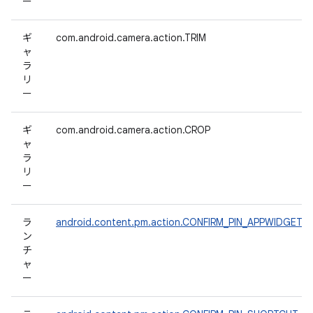
ー
ギ
com.android.camera.action.TRIM
ャ
ラ
リ
ー
ギ
com.android.camera.action.CROP
ャ
ラ
リ
ー
ラ
android.content.pm.action.CONFIRM_PIN_APPWIDGET
ン
チ
ャ
ー