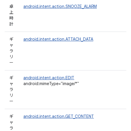
卓
android.intent.action.SNOOZE_ALARM
上
時
計
ギ
android.intent.action.ATTACH_DATA
ャ
ラ
リ
ー
ギ
android.intent.action.EDIT
ャ
android:mimeType="image/*"
ラ
リ
ー
ギ
android.intent.action.GET_CONTENT
ャ
ラ