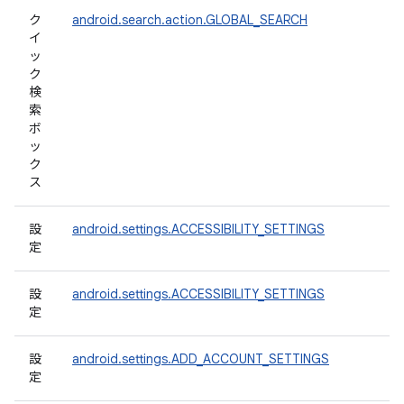
ク
android.search.action.GLOBAL_SEARCH
イ
ッ
ク
検
索
ボ
ッ
ク
ス
設
android.settings.ACCESSIBILITY_SETTINGS
定
設
android.settings.ACCESSIBILITY_SETTINGS
定
設
android.settings.ADD_ACCOUNT_SETTINGS
定