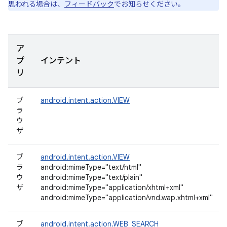
思われる場合は、
フィードバック
でお知らせください。
ア
プ
インテント
リ
ブ
android.intent.action.VIEW
ラ
ウ
ザ
ブ
android.intent.action.VIEW
ラ
android:mimeType="text/html"
ウ
android:mimeType="text/plain"
ザ
android:mimeType="application/xhtml+xml"
android:mimeType="application/vnd.wap.xhtml+xml"
ブ
android.intent.action.WEB_SEARCH