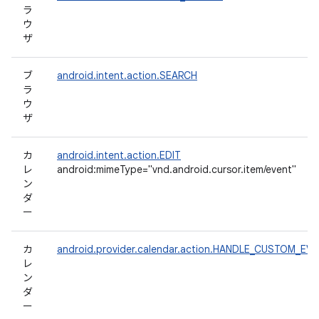
ラ
ウ
ザ
ブ
android.intent.action.SEARCH
ラ
ウ
ザ
カ
android.intent.action.EDIT
レ
android:mimeType="vnd.android.cursor.item/event"
ン
ダ
ー
カ
android.provider.calendar.action.HANDLE_CUSTOM_EV
レ
ン
ダ
ー