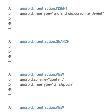
カ
android.intent.action.INSERT
レ
android:mimeType="vnd.android.cursor.item/event"
ン
ダ
ー
カ
android.intent.action.SEARCH
レ
ン
ダ
ー
カ
android.intent.action.VIEW
レ
android:scheme="content"
ン
android:mimeType="time/epoch"
ダ
ー
カ
android.intent.action.VIEW