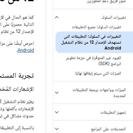
صور فريق دعم المطوّرين
تغييرات السلوك
تغييرات السلوك: جميع التطبيقات
الإصدار 12 من نظام التشغيل Android، عليك تعديله ليتوافق مع هذه السلوكيات بشكل صحيح، حيثما ينطبق ذلك.
التغييرات في السلوك: التطبيقات التي
تستهدف الإصدار 12 من نظام التشغيل
احرص أيضًا على مرا
Android
.
Android
القيود غير المتوفّرة في حزمة تطوير
البرامج (SDK)
الميزات التي سيتم إيقافها نهائيًا
تجربة المست
الإشعارات المُخص
الميزات وواجهات برمجة التطبيقات
الجديدة
يغيّر نظام التشغيل Android 12 مظهر
الإشعارات بأكملها و
تجهيز التطبيقات
حدوث مشاكل في تواف
التعديلات على المراجع