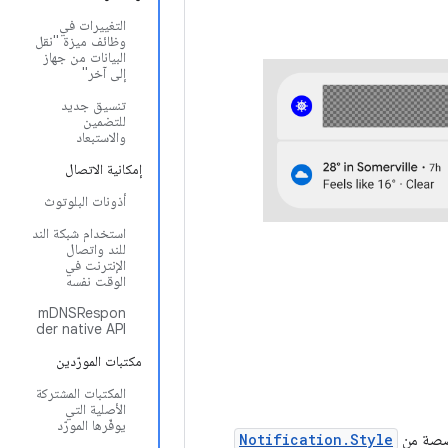
التغييرات في
وظائف ميزة "نقل
البيانات من جهاز
إلى آخر"
تنسيق جديد
للتضمين
والاستبعاد
إمكانية الاتصال
أذونات البلوتوث
استخدام شبكة الند
للند واتصال
الإنترنت في
الوقت نفسه
mDNSRespon
der native API
مكتبات المورّدين
المكتبات المشتركة
الأصلية التي
يوفّرها المورّد
Notification.Style