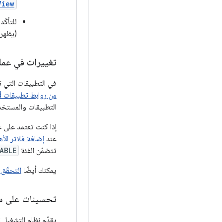
View
للتأكّ
(يظهر 
تغييرات في عملية 
في التطبيقات التي تستهدف الإصدار 12 من نظام التشغيل Android أو
من روابط تطبيقات Android
التطبيقات والمستخدم
عند
إضافة فلاتر الأ
تتضمّن الفئة
ABLE
يمكنك أيضًا
التحقّق 
تحسينات على سل