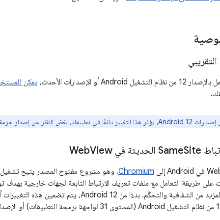
صوصية
التقريبي
 Android أو الإصدارات الأحدث،
يمكن للمستخد
ك.
ات Android 12،
يؤثر هذا التغيير دائمًا في تطبيقك
، بغض النظر عن إصدار حزمة SDK المستهدَف
 Same
Site الحديثة في Web
View
Chromium
 تغييرات على طريقة التعامل مع ملفات تعريف الارتباط التابعة لجهات خارجية بهدف
والتحكّم. بدءًا من Android 12، يتم تضمين هذه التغييرات أيضًا في