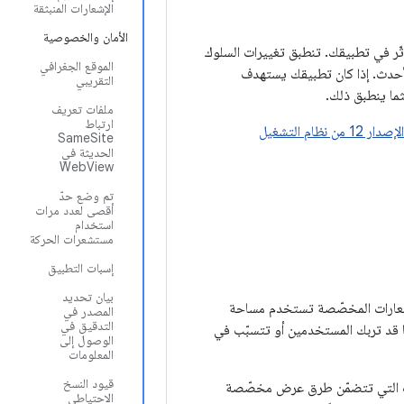
الإشعارات المنبثقة
الأمان والخصوصية
غيل Android 12 تغييرات في السلوك قد تؤثّر في تطبيقك. تنطبق تغييرات السلوك
الموقع الجغرافي
ف الإصدار 12 من نظام التشغيل Android أو الإصدارات الأحدث. إذا كان تطبيقك يستهدف
التقريبي
ملفات تعريف
ارتباط
التغييرات في السلوك التي تؤثّر في جميع التطبيقات التي تعمل على الإصدار 12 من نظام التشغيل
SameSite
الحديثة في
WebView
تم وضع حدّ
أقصى لعدد مرات
استخدام
مستشعرات الحركة
إسبات التطبيق
بيان تحديد
إشعارات المخصّصة تستخدم مساحة
المصدر في
التدقيق في
ها قد تربك المستخدمين أو تتسبّب في
الوصول إلى
المعلومات
قيود النسخ
 نظام التشغيل Android، لن تستخدم الإشعارات التي تتضمّن طرق عرض مخصّصة
الاحتياطي