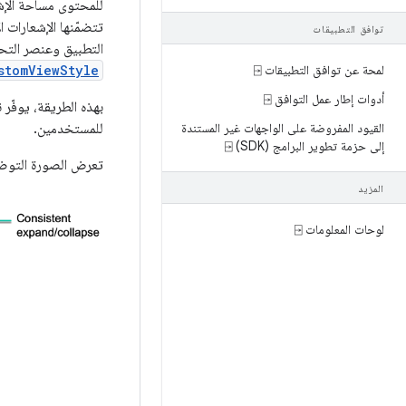
للمحتوى مساحة الإشع
تتضمّنها الإشعارات 
توافق التطبيقات
التطبيق وعنصر التحك
لمحة عن توافق التطبيقات ⍈
stomViewStyle
أدوات إطار عمل التوافق ⍈
القيود المفروضة على الواجهات غير المستندة
للمستخدمين.
إلى حزمة تطوير البرامج (SDK) ⍈
تعرض الصورة التوضيح
المزيد
لوحات المعلومات ⍈