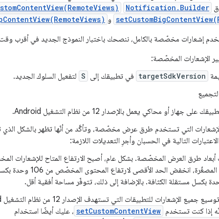
رق
Notification.Builder
ustomContentView(RemoteViews)
setCustomBigContentView(
و
pContentView(RemoteViews)
خدم إشعارات مخصّصة بالكامل، ننصحك باختبار النموذج الجديد في أقرب وقت
يير الإشعارات المخصّصة:
يمة
targetSdkVersion
في تطبيقك إلى
S
لتفعيل السلوك الجديد.
التجميع
يقك على جهاز أو محاكي يعمل بالإصدار 12 من نظام التشغيل Android.
لإشعارات التي تستخدم طرق عرض مخصّصة، وتأكَّد من أنّها تظهر بالشكل الذي تت
الاعتبارات التالية في الحسبان وأجرِ التعديلات اللازمة:
 أبعاد طرق العرض المخصّصة. بشكل عام، أصبح الارتفاع المتاح للإشعارات المخ
الحالة المصغّرة، انخفض الحد الأق
أنّه إذا كنت تستخدم
setCustomContentView
، عليك أيضًا استخدام