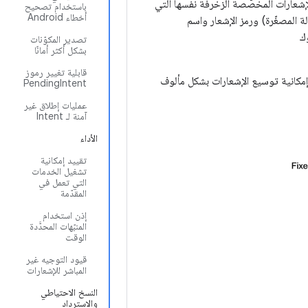
لإشعارات المخصّصة الزخرفة نفسها التي
باستخدام تصحيح
أخطاء Android
ة المصغّرة) ورمز الإشعار واسم
ك
تصدير المكوّنات
بشكل أكثر أمانًا
قابلية تغيير رموز
 ويسهل تصفّحه، مع إمكانية توسيع الإشعارات بشكل مألوف
PendingIntent
عمليات إطلاق غير
آمنة لـ Intent
الأداء
تقييد إمكانية
تشغيل الخدمات
التي تعمل في
المقدّمة
إذن استخدام
المنبّهات المحدَّدة
الوقت
قيود التوجيه غير
المباشر للإشعارات
النسخ الاحتياطي
والاسترداد