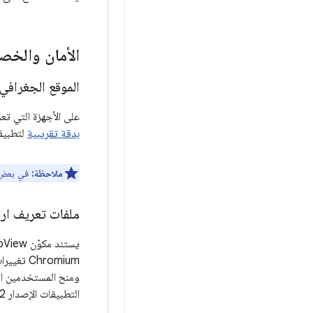
الأمان والخ
الموقع الجغرافي 
على الأجهزة التي تعمل بالإصدار 12 من نظام التشغيل
بدقة تقريبية
لتطبيق
ملاحظة:
في بعض إصدار
ملفات تعريف ارتباط
يستند مكوّن WebView في Android إلى
Chromium
ومنح المستخدمين المزيد من الشفافية 
التطبيقات الإصدار 12 من نظام التشغيل Android (المستوى 31 لواجهة برمجة التطبيقات) أو الإصدارات الأحدث.