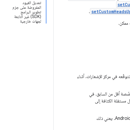
تعديل القيود
setC
المفروضة على حِزم
.
setCustomHeadsU
تطوير البرامج
(SDK) غير التابعة
لجهات خارجية
 ممكن.
وقّعه في مركز الإشعارات. أثناء
صّصة أقل من السابق. في
صى لارتفاع المحتوى المخصّص من 106 وحدة بكسل مستقلة الكثافة إلى
يمكن توسيع جميع الإشعارات للتطبيقات التي تستهدف الإصدار 12 من نظام التشغيل Android. يعني ذلك