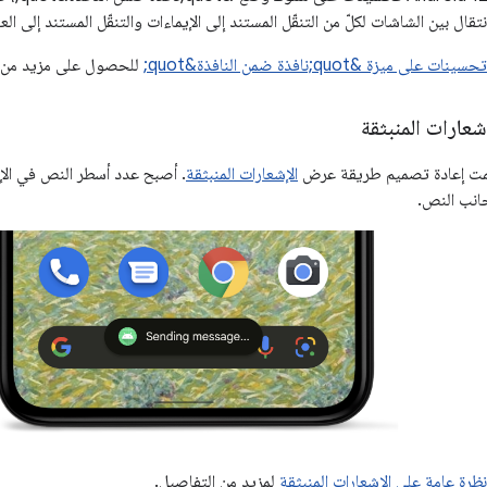
تقال بين الشاشات لكلّ من التنقّل المستند إلى الإيماءات والتنقّل المستند إلى الع
تحسينات على ميزة &quot;نافذة ضمن النافذة&quot;
للحصول على مزيد من ا
شعارات المنبثقة
الإشعارات المنبثقة
. أصبح عدد أسطر النص في الإش
جانب النص.
نظرة عامة على الإشعارات المنبثقة
لمزيد من التفاصيل.