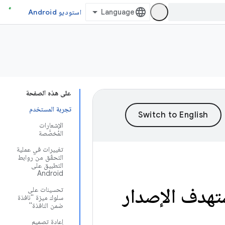
استوديو Android
على هذه الصفحة
تجربة المستخدم
الإشعارات
المُخصَّصة
تغييرات في عملية
التحقّق من روابط
التطبيق على
Android
ستهدف الإصدار
تحسينات على
سلوك ميزة "نافذة
ضمن النافذة"
إعادة تصميم