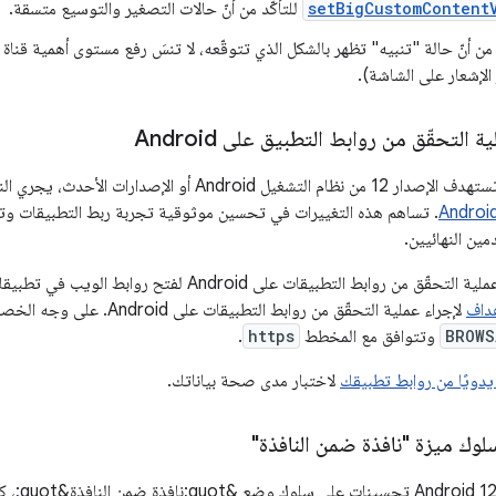
setBigCustomContent
للتأكّد من أنّ حالات التصغير والتوسيع متسقة.
د من أنّ حالة "تنبيه" تظهر بالشكل الذي تتوقّعه، لا تنسَ رفع مستوى أهمية قناة 
الإشعار على الشاشة).
التحقّق من روابط التطبيق على Android
 الإصدارات الأحدث، يجري النظام عدة تغييرات على طريقة
. تساهم هذه التغييرات في تحسين موثوقية تجربة ربط التطبيقات وتوف
ين النهائيين.
إذا كنت تعتمد على عملية التحقّق من روابط التطبيقات على
هداف
لإجراء عملية التحقّق من روابط الت
BROWS
وتتوافق مع المخطط
https
.
يدويًا من روابط تطبيقك
لاختبار مدى صحة بياناتك.
وك ميزة "نافذة ضمن النافذة"
يقدّم نظا