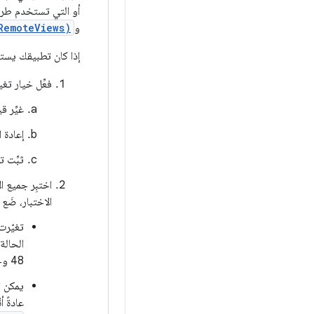
أو التي تستخدم ط
و
RemoteViews)
إذا كان تطبيقك يست
فعِّل خيار تغ
غيِّر ق
إعادة 
ثبِّت تطب
اختبِر جميع ا
الاختبار، ضَع 
تغيّرت
48 وحدة بكسل مستقلة الكثافة. بالإضافة إلى ذلك، تتوفّر مساحة أفقية أقل.
عادةً 