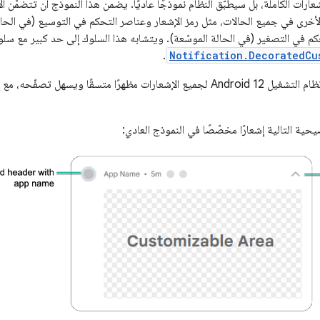
ارات الكاملة، بل سيطبّق النظام نموذجًا عاديًا. يضمن هذا النموذج أن تتضمّن ا
الأخرى في جميع الحالات، مثل رمز الإشعار وعناصر التحكم في التوسيع (في الحال
م في التصغير (في الحالة الموسّعة). ويتشابه هذا السلوك إلى حد كبير مع سلو
.
Notification.DecoratedCu
بهذه الطريقة، يوفّر نظام التشغيل Android 12 لجميع الإشعارات مظهرًا متسقًا
ية التالية إشعارًا مخصّصًا في النموذج العادي: