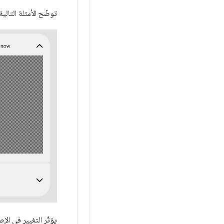
توضّح الأمثلة التال
يؤثّر التغيير في الإصدار 12 من نظام التشغيل Android في التطبيقات التي تحدّد فئا