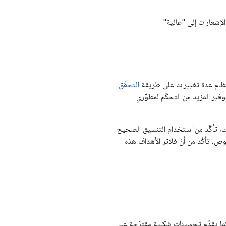
الإشعارات إلى "عالية"
التحقّق
ير المزيد من التحكّم لمطوّري
 Android لفتح روابط الويب في تطبيقك، تأكَّد من استخدام التنسيق الصحيح
طبيقات على Android. على وجه الخصوص، تأكَّد من أنّ فلاتر الأهداف هذه
م التشغيل Android 12 تحسينات على سلوك وضع &quot;نافذة ضمن النافذة&quot;، كما يقدّم تحسينات شكلية مقترَحة على