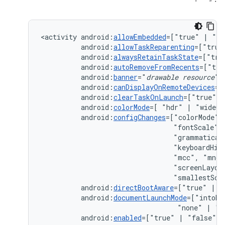
<activity
android:
allowEmbedded
=["true"
|
android:
allowTaskReparenting
=["true
android:
alwaysRetainTaskState
=["tru
android:
autoRemoveFromRecents
=["tru
android:
banner
="
drawable
resource
android:
canDisplayOnRemoteDevices
=[
android:
clearTaskOnLaunch
=["true"
|
android:
colorMode
=[
"hdr"
|
android:
configChanges
=["colorMode",
"fontScale",
"grammatical
"keyboardHid
"mcc",
"mnc"
"screenLayou
"smallestScr
android:
directBootAware
=["true"
|
android:
documentLaunchMode
=["intoEx
"none"
|
android:
enabled
=["true"
|