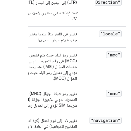
Direction"
(LTR) إلى اليمين إلى اليسار (RTL)
تمت إضافته في مستوى واجهة برمجة التطبيقات
.
17
"locale"
تغيير في اللغة، مثلاً عندما يختار المستخدم لغة
جديدة يتم عرض النص بها
"mcc"
تغيير رمز البلد حيث يتم تشغيل شبكة الجوّال
(MCC) في رقم التعريف الدولي للمشترك في
خدمات الجوّال (IMSI) عند رصد شريحة SIM
تؤدي إلى تعديل رمز البلد حيث يتم تشغيل شبكة
الجوّال (MCC).
"mnc"
تغيير رمز شبكة الجوّال (MNC) الخاص بمعرّف
المشترك الدولي للأجهزة الجوّالة (IMSI) عند رصد
شريحة SIM تؤدي إلى تعديل رمز شبكة الجوّال
"navigation"
تغيير TA إلى نوع التنقّل (كرة التتبّع أو لوحة
المفاتيح الاتجاهية) في العادة، لا يحدث ذلك.