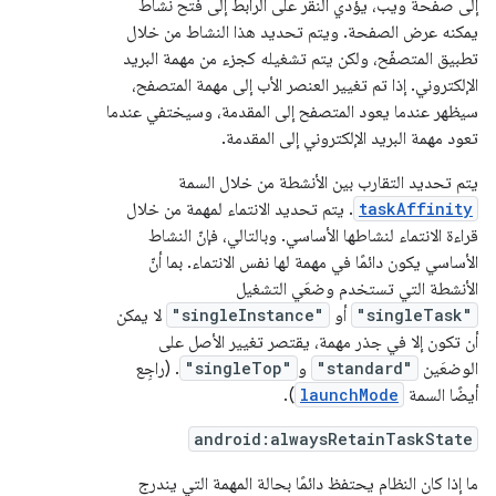
إلى صفحة ويب، يؤدي النقر على الرابط إلى فتح نشاط
يمكنه عرض الصفحة. ويتم تحديد هذا النشاط من خلال
تطبيق المتصفّح، ولكن يتم تشغيله كجزء من مهمة البريد
الإلكتروني. إذا تم تغيير العنصر الأب إلى مهمة المتصفح،
سيظهر عندما يعود المتصفح إلى المقدمة، وسيختفي عندما
تعود مهمة البريد الإلكتروني إلى المقدمة.
يتم تحديد التقارب بين الأنشطة من خلال السمة
taskAffinity
. يتم تحديد الانتماء لمهمة من خلال
قراءة الانتماء لنشاطها الأساسي. وبالتالي، فإنّ النشاط
الأساسي يكون دائمًا في مهمة لها نفس الانتماء. بما أنّ
الأنشطة التي تستخدم وضعَي التشغيل
"singleTask"
أو
"singleInstance"
لا يمكن
أن تكون إلا في جذر مهمة، يقتصر تغيير الأصل على
الوضعَين
"standard"
و
"singleTop"
. (راجِع
أيضًا السمة
launchMode
).
android:alwaysRetainTaskState
ما إذا كان النظام يحتفظ دائمًا بحالة المهمة التي يندرج