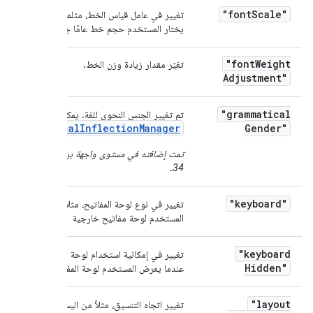
"font
Scale"
تغيير في عامل قياس الخط، مثلما يحدث عندما
يختار المستخدم حجم خط عامًا جديدًا.
"font
Weight
تغيّر مقدار زيادة وزن الخط.
Adjustment"
"grammatical
تم تغيير الجنس النحوي للغة. يمكنك الاطّلاع على
GrammaticalInflectionManager
Gender"
.
تمت إضافته في مستوى واجهة برمجة التطبيقات
.
34
"keyboard"
تغيير في نوع لوحة المفاتيح، مثلاً عندما يوصل
المستخدم لوحة مفاتيح خارجية
"keyboard
تغيير في إمكانية استخدام لوحة المفاتيح، مثلاً
Hidden"
عندما يعرض المستخدم لوحة المفاتيح الخارجية
"layout
تغيير اتجاه التنسيق، مثلاً من اليسار إلى اليمين