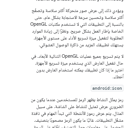
ويؤدي ذلك إلى عرض صور متحركة أكثر سلاسة وتصفّح
أكثر سلاسة وتحسين سرعة الاستجابة بشكل عام، حتى
بالنسبة إلى التطبيقات التي لا تستخدم مكتبات OpenGL
الخاصة بإطار العمل بشكل صريح. ونظرًا إلى زيادة الموارد
المطلوبة لتفعيل ميزة تسريع الأداء على مستوى الأجهزة،
يستهلك تطبيقك المزيد من ذاكرة الوصول العشوائي.
لا يتم تسريع جميع عمليات OpenGL الثنائية الأبعاد. في
حال تفعيل العارض الذي يستخدم ميزة تسريع الأجهزة،
اختبِر ما إذا كان تطبيقك يمكنه استخدام العارض بدون
أخطاء.
android:icon
رمز يمثّل النشاط يظهر الرمز للمستخدمين عندما يكون من
الضروري عرض تمثيل للنشاط على الشاشة. على سبيل
المثال، يتم عرض رموز الأنشطة التي تبدأ المهام في نافذة
مشغّل التطبيقات. غالبًا ما يكون الرمز مصحوبًا بتصنيف.
للحصول على معلومات حول التصنيف، اطّلِع على السمة