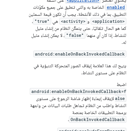
يحتوي العنصر
<application>
على السمة
enabled
الخاصة به والتي تنطبق على جميع مكوّنات
التطبيق، بما في ذلك الأنشطة. يجب أن تكون قيمة السمتَين
<application>
و
<activity>
هي
"true"
،
كما هو الحال تلقائيًا، حتى يتمكّن النظام من إنشاء مثيل
للنشاط. إذا كان أي منهما
"false"
، لا يمكن إنشاء مثيل
له.
android:enableOnBackInvokedCallback
يتيح لك هذا العلامة إيقاف الصور المتحركة التنبؤية في
النظام على مستوى النشاط.
اضبط
android:enableOnBackInvokedCallback=f
alse
لإيقاف إيماءة إظهار شاشة الرجوع على مستوى
النشاط واطلب من النظام تجاهل طلبات البيانات من واجهة
برمجة التطبيقات الخاصة بمنصة
.
OnBackInvokedCallback