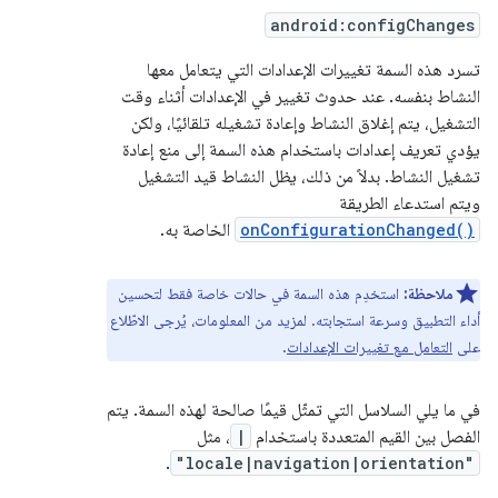
android:configChanges
تسرد هذه السمة تغييرات الإعدادات التي يتعامل معها
النشاط بنفسه. عند حدوث تغيير في الإعدادات أثناء وقت
التشغيل، يتم إغلاق النشاط وإعادة تشغيله تلقائيًا، ولكن
يؤدي تعريف إعدادات باستخدام هذه السمة إلى منع إعادة
تشغيل النشاط. بدلاً من ذلك، يظل النشاط قيد التشغيل
ويتم استدعاء الطريقة
onConfigurationChanged()
الخاصة به.
ملاحظة:
استخدِم هذه السمة في حالات خاصة فقط لتحسين
أداء التطبيق وسرعة استجابته. لمزيد من المعلومات، يُرجى الاطّلاع
على
التعامل مع تغييرات الإعدادات
.
في ما يلي السلاسل التي تمثّل قيمًا صالحة لهذه السمة. يتم
الفصل بين القيم المتعددة باستخدام
|
، مثل
.
"locale|navigation|orientation"