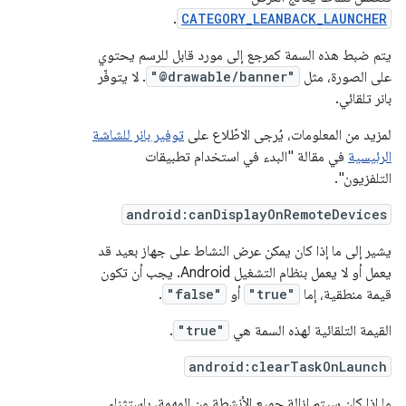
.
CATEGORY_LEANBACK_LAUNCHER
يتم ضبط هذه السمة كمرجع إلى مورد قابل للرسم يحتوي
على الصورة، مثل
"@drawable/banner"
. لا يتوفّر
بانر تلقائي.
لمزيد من المعلومات، يُرجى الاطّلاع على
توفير بانر للشاشة
الرئيسية
في مقالة "البدء في استخدام تطبيقات
التلفزيون".
android:canDisplayOnRemoteDevices
يشير إلى ما إذا كان يمكن عرض النشاط على جهاز بعيد قد
يعمل أو لا يعمل بنظام التشغيل Android. يجب أن تكون
قيمة منطقية، إما
"true"
أو
"false"
.
القيمة التلقائية لهذه السمة هي
"true"
.
android:clearTaskOnLaunch
ما إذا كان سيتم إزالة جميع الأنشطة من المهمة، باستثناء