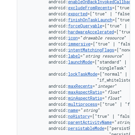
android:
enableOnBackInvokedCallback
android:
excludeFromRecents
=["true"
android:
exported
=["true"
|
android:
finishOnTaskLaunch
=["true"
android:
forceQueryable
=["true"
|
android:
hardwareAccelerated
=["true"
android:
icon
="
drawable
resource
android:
immersive
=["true"
|
android:
intentMatchingFlags
=["none"
android:
label
="
string
resource
android:
launchMode
=["standard"
|
"s
"singleTask"
|
android:
lockTaskMode
=["normal"
|
"n
"if_whitelisted
android:
maxRecents
="
integer
android:
maxAspectRatio
="
float
android:
minAspectRatio
="
float
android:
multiprocess
=["true"
|
android:
name
="
string
android:
noHistory
=["true"
|
"false"
android:
parentActivityName
="
string
"
android:
persistableMode
=["persistRo
"persistAc