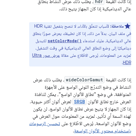
إذا كانت القيمة
hdr
، يطلب ذلك عرض النشاط بنطاق
عالي الديناميكية إذا كان الجهاز يتيح ذلك.
ملاحظة:
لأسباب تتعلّق بالأداء، لا ننصح بتفعيل تقنية HDR
في ملف البيان. بدلاً من ذلك، إذا كان تطبيقك يعرض صورًا بنطاق
عالي الديناميكية، عليك استدعاء
للتبديل
setColorMode()
ديناميكيًا إلى وضع النطاق العالي الديناميكية في وقت التشغيل.
لمزيد من المعلومات، يُرجى الاطّلاع على مقالة
عرض صور Ultra
.
HDR
إذا كانت القيمة
wideColorGamut
، يطلب ذلك عرض
النشاط في وضع التدرّج اللوني الواسع على الأجهزة
المتوافقة. في وضع "نطاق الألوان الواسع"، يمكن للنافذة
العرض خارج نطاق الألوان
SRGB
لعرض ألوان أكثر حيوية.
إذا كان الجهاز لا يتيح عرض نطاق الألوان الواسع، لن يكون
لهذه السمة أي تأثير. لمزيد من المعلومات حول العرض في
وضع الألوان الواسعة، يُرجى الاطّلاع على
تحسين الرسومات
باستخدام محتوى الألوان الواسعة
.