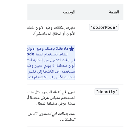
القيمة
الوصف
"color
Mode"
تغيّرت إمكانات وضع الألوان للشاشة (سلسلة
الألوان أو النطاق الديناميكي).
ملاحظة:
يختلف وضع الألوان الذي يطلبه
colorMode
النشاط باستخدام السمة
أو
في وقت التشغيل عن إمكانية استخدام أوضاع
ألوان مختلفة. لا يؤدي تغيير وضع الألوان الذي
يستخدمه أحد الأنشطة إلى تغيير الإعدادات، لأنّ
إمكانات الألوان في الشاشة لم تتغير.
"density"
تغيير في كثافة العرض، مثل عندما يحدّد
المستخدم مقياس عرض مختلفًا أو عندما تصبح
شاشة عرض مختلفة نشطة.
تمت إضافته في المستوى 24 من واجهة برمجة
التطبيقات
.