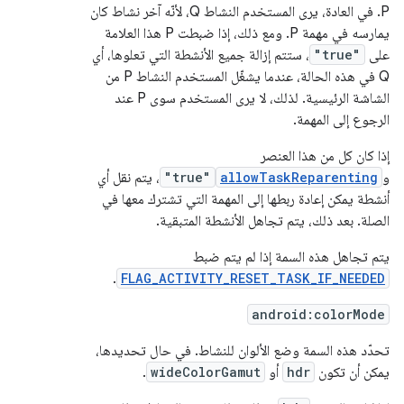
P. في العادة، يرى المستخدم النشاط Q، لأنّه آخر نشاط كان
يمارسه في مهمة P. ومع ذلك، إذا ضبطت P هذا العلامة
على
"true"
، ستتم إزالة جميع الأنشطة التي تعلوها، أي
Q في هذه الحالة، عندما يشغّل المستخدم النشاط P من
الشاشة الرئيسية. لذلك، لا يرى المستخدم سوى P عند
الرجوع إلى المهمة.
إذا كان كل من هذا العنصر
و
allowTaskReparenting
"true"
، يتم نقل أي
أنشطة يمكن إعادة ربطها إلى المهمة التي تشترك معها في
الصلة. بعد ذلك، يتم تجاهل الأنشطة المتبقية.
يتم تجاهل هذه السمة إذا لم يتم ضبط
.
FLAG_ACTIVITY_RESET_TASK_IF_NEEDED
android:colorMode
تحدّد هذه السمة وضع الألوان للنشاط. في حال تحديدها،
يمكن أن تكون
hdr
أو
wideColorGamut
.