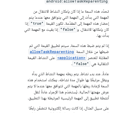
android:allowTaskReparenting
تحدّد هذه السمة ما إذا كان بإمكان النشاط الانتقال من
المهمة التي بدأت إلى المهمة التي يتوافق معها عندما يتم
إحضار هذه المهمة إلى المقدّمة. تكون القيمة
"true"
إذا
كان بإمكانها الانتقال، و
"false"
إذا بقيت مع المهمة التي
بدأت بها.
إذا لم يتم ضبط هذه السمة، سيتم تطبيق القيمة التي تم
ضبطها من خلال السمة
allowTaskReparenting
المقابلة للعنصر
<application>
على النشاط. القيمة
التلقائية هي
"false"
.
عادةً، عند بدء نشاط، يتم ربطه بمهمة النشاط الذي بدأه
ويظل مرتبطًا بها طوال مدة نشاطه. يمكنك استخدام هذه
السمة لإعادة ربطها بالمهمة التي تتوافق معها عندما لا يتم
عرض مهمتها الحالية. يُستخدَم هذا الإجراء عادةً لنقل
أنشطة تطبيق إلى المهمة الرئيسية المرتبطة بهذا التطبيق.
على سبيل المثال، إذا كانت رسالة إلكترونية تتضمّن رابطًا