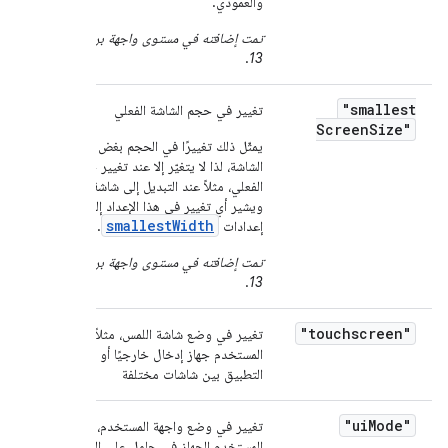
والعمودي.
تمت إضافته في مستوى واجهة برمجة التطبيقات
.
13
"smallest
تغيير في حجم الشاشة الفعلي
Screen
Size"
يمثّل ذلك تغييرًا في الحجم بغض النظر عن اتجاه
الشاشة، لذا لا يتغيّر إلا عند تغيير حجم الشاشة
الفعلي، مثلاً عند التبديل إلى شاشة عرض خارجية.
ويشير أي تغيير في هذا الإعداد إلى تغيير في
smallestWidth
إعدادات
.
تمت إضافته في مستوى واجهة برمجة التطبيقات
.
13
"touchscreen"
تغيير في وضع شاشة اللمس، مثلاً عندما يربط
المستخدم جهاز إدخال خارجيًا أو يزيله أو ينقل
التطبيق بين شاشات مختلفة
"ui
Mode"
تغيير في وضع واجهة المستخدم، مثل عندما يضع
المستخدم الجهاز في حامل على المكتب أو في