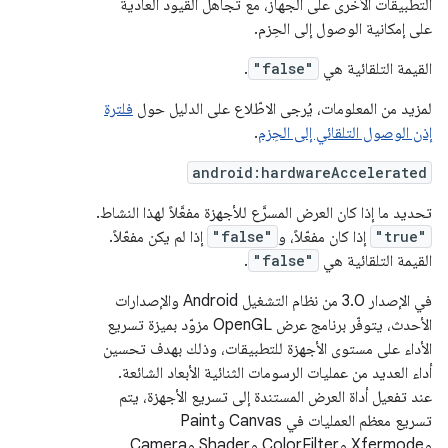
التطبيقات الأخرى على الجهاز، مع تجاهل القيود العادية
على إمكانية الوصول إلى الحِزم.
القيمة التلقائية هي
"false"
.
لمزيد من المعلومات، يُرجى الاطّلاع على الدليل حول
فلترة
إذن الوصول التلقائي إلى الحِزم
.
android:hardwareAccelerated
تحديد ما إذا كان العرض المسرَّع للأجهزة مفعَّلاً لهذا النشاط.
"true"
إذا كان مفعّلاً، و
"false"
إذا لم يكن مفعّلاً.
القيمة التلقائية هي
"false"
.
في الإصدار 3.0 من نظام التشغيل Android والإصدارات
الأحدث، يتوفّر برنامج عرض OpenGL مزوّد بميزة تسريع
الأداء على مستوى الأجهزة للتطبيقات، وذلك بهدف تحسين
أداء العديد من عمليات الرسومات الثنائية الأبعاد الشائعة.
عند تفعيل أداة العرض المستندة إلى تسريع الأجهزة، يتم
تسريع معظم العمليات في Canvas وPaint
وXfermode وColorFilter وShader وCamera.