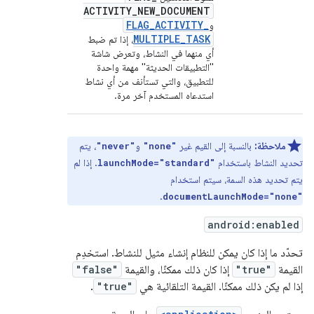
ACTIVITY
_
NEW
_
DOCUMENT
FLAG
_
ACTIVITY
_
و
MULTIPLE
_
TASK
، إذا تم ضبط
أي منهما في النشاط، وتعرض شاشة
"التطبيقات الحديثة" مهمة واحدة
للتطبيق، والتي تستأنف من أي نشاط
استدعاه المستخدم آخر مرة.
ملاحظة:
بالنسبة إلى القيم غير
و
، يتم
"never"
"none"
تحديد النشاط باستخدام
. إذا لم
launchMode="standard"
يتم تحديد هذه السمة، سيتم استخدام
.
documentLaunchMode="none"
android:enabled
تحدّد ما إذا كان يمكن للنظام إنشاء مثيل للنشاط. استخدِم
القيمة
"true"
إذا كان ذلك ممكنًا، والقيمة
"false"
إذا لم يكن ذلك ممكنًا. القيمة التلقائية هي
"true"
.