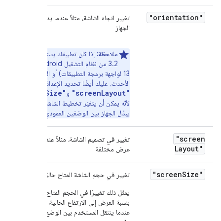
"orientation"
تغيير اتجاه الشاشة، مثلاً عندما يدير المستخدم
الجهاز
ملاحظة:
إذا كان تطبيقك يستهدف الإصدار
3.2 من نظام التشغيل Android (المستوى
13 لواجهة برمجة التطبيقات) أو الإصدارات
الأحدث، عليك أيضًا تحديد الإعدادَين
"screenSize"
"screenLayout"
و
،
لأنّه يمكن أن يتغيّر تخطيط الشاشة وحجمها عندما
يبدّل الجهاز بين الوضعَين العمودي والأفقي.
"screen
تغيير في تصميم الشاشة، مثلاً عند تفعيل شاشة
Layout"
عرض مختلفة
"screen
Size"
تغيير في حجم الشاشة المتاح حاليًا
يمثّل ذلك تغييرًا في الحجم المتاح حاليًا، مقارنةً
بنسبة العرض إلى الارتفاع الحالية، وبالتالي يتغيّر
عندما ينتقل المستخدم بين الوضع الأفقي