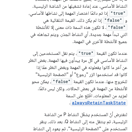
النشاط الأساسي، عند إعادة تشغيلها من الشاشة الرئيسية.
"true"
إذا تم دائمًا اختصار المهمة إلى نشاطها الأساسي،
و ‫
"false"
إذا لم يكن ذلك. القيمة التلقائية هي
"false"
. لا تكون هذه السمة ذات معنى إلا للأنشطة
التي تبدأ مهمة جديدة، أي النشاط الجذر. ويتم تجاهله في
جميع الأنشطة الأخرى في المهمة.
عندما تكون القيمة
"true"
، يتم نقل المستخدمين إلى
النشاط الأساسي في كل مرة يبدأون فيها المهمة، بغض النظر
عن آخر ما كانوا يفعلونه في المهمة وبغض النظر عمّا إذا
كانوا قد استخدموا الزر "رجوع" أو "الصفحة الرئيسية"
للخروج منها. عندما تكون القيمة
"false"
، يمكن محو
الأنشطة من المهمة في بعض الحالات، ولكن ليس دائمًا.
لمزيد من المعلومات، اطّلِع على السمة
.
alwaysRetainTaskState
لنفترض أنّ المستخدم يشغّل النشاط P من الشاشة
الرئيسية، ثم ينتقل منه إلى النشاط Q. بعد ذلك، ينقر
المستخدم على "الصفحة الرئيسية"، ثم يعود إلى النشاط