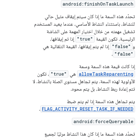
android:finishOnTaskLaunch
تحدّد هذه السمة ما إذا كان سيتم إيقاف مثيل حالي
للنشاط، باستثناء النشاط الأساسي، عندما يعيد المستخدم
تشغيل مهمته من خلال اختيار المهمة على الشاشة
الرئيسية. تكون القيمة
"true"
إذا تم إيقافها،
و
"false"
إذا لم يتم إيقافها. القيمة التلقائية هي
.
"false"
إذا كانت قيمة هذه السمة وسمة
allowTaskReparenting
هي
"true"
، تكون
الأولوية لهذه السمة. يتم تجاهل مستوى الصلة بالنشاط. لا
تتم إعادة ربط النشاط، بل يتم محوه.
يتم تجاهل هذه السمة إذا لم يتم ضبط
.
FLAG_ACTIVITY_RESET_TASK_IF_NEEDED
android:forceQueryable
تحدّد هذه السمة ما إذا كان هذا النشاط مرئيًا لجميع