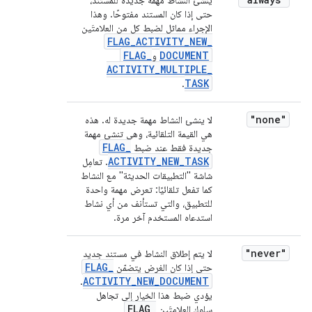
ينشئ النشاط مهمة جديدة للمستند،
حتى إذا كان المستند مفتوحًا. وهذا
الإجراء مماثل لضبط كل من العلامتَين
FLAG
_
ACTIVITY
_
NEW
_
FLAG
_
DOCUMENT
و
ACTIVITY
_
MULTIPLE
_
TASK
.
"none"
لا ينشئ النشاط مهمة جديدة له. هذه
هي القيمة التلقائية، وهي تنشئ مهمة
FLAG
_
جديدة فقط عند ضبط
ACTIVITY
_
NEW
_
TASK
. تعامِل
شاشة "التطبيقات الحديثة" مع النشاط
كما تفعل تلقائيًا: تعرض مهمة واحدة
للتطبيق، والتي تستأنف من أي نشاط
استدعاه المستخدم آخر مرة.
"never"
لا يتم إطلاق النشاط في مستند جديد
FLAG
_
حتى إذا كان الغرض يتضمّن
ACTIVITY
_
NEW
_
DOCUMENT
.
يؤدي ضبط هذا الخيار إلى تجاهل
FLAG
_
سلوك العلامتَين