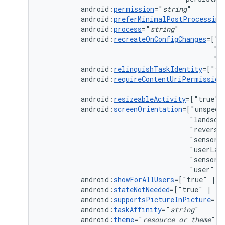
android:
permission
="
string
android:
preferMinimalPostProcessing
android:
process
="
string
android:
recreateOnConfigChanges
=["c
"k
"n
android:
relinquishTaskIdentity
=["tr
android:
requireContentUriPermission
android:
resizeableActivity
=["true"
android:
screenOrientation
=["unspeci
"landsca
"reverse
"sensorL
"userLan
"sensor"
"user"
|
android:
showForAllUsers
=["true"
|
android:
stateNotNeeded
=["true"
|
android:
supportsPictureInPicture
=["
android:
taskAffinity
="
string
android:
theme
="
resource
or
theme