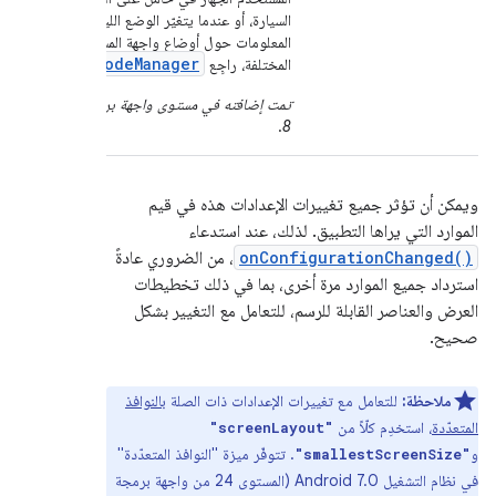
السيارة، أو عندما يتغيّر الوضع الليلي لمزيد من
المعلومات حول أوضاع واجهة المستخدم
Ui
Mode
Manager
المختلفة، راجِع
.
تمت إضافته في مستوى واجهة برمجة التطبيقات
.
8
ويمكن أن تؤثر جميع تغييرات الإعدادات هذه في قيم
الموارد التي يراها التطبيق. لذلك، عند استدعاء
onConfigurationChanged()
، من الضروري عادةً
استرداد جميع الموارد مرة أخرى، بما في ذلك تخطيطات
العرض والعناصر القابلة للرسم، للتعامل مع التغيير بشكل
صحيح.
ملاحظة:
للتعامل مع تغييرات الإعدادات ذات الصلة
بالنوافذ
المتعدّدة
، استخدِم كلّاً من
"screenLayout"
و
. تتوفّر ميزة "النوافذ المتعدّدة"
"smallestScreenSize"
في نظام التشغيل Android 7.0 (المستوى 24 من واجهة برمجة