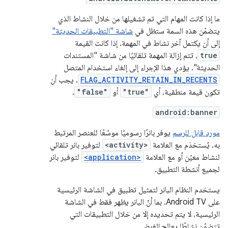
ما إذا كانت المهام التي تم تشغيلها من خلال النشاط الذي
يتضمّن هذه السمة ستظل في
شاشة "التطبيقات الحديثة"
إلى أن يكتمل آخر نشاط في المهمة. إذا كانت القيمة
true
، تتم إزالة المهمة تلقائيًا من شاشة "المستندات
الحديثة". يؤدي هذا الإجراء إلى إلغاء استخدام المتصل
FLAG_ACTIVITY_RETAIN_IN_RECENTS
. يجب أن
تكون قيمة منطقية، أي
"true"
أو
"false"
.
android:banner
مورد قابل للرسم
يوفر بانرًا رسوميًا موسّعًا للعنصر المرتبط
به. يُستخدَم مع العلامة
<activity>
لتوفير بانر تلقائي
لنشاط معيّن أو مع العلامة
<application>
لتوفير بانر
لجميع أنشطة التطبيق.
يستخدم النظام البانر لتمثيل تطبيق في الشاشة الرئيسية
على Android TV. بما أنّ البانر يظهر فقط في الشاشة
الرئيسية، لا يتم تحديده إلا من خلال التطبيقات التي
تتضمّن نشاطًا يعالج الغرض