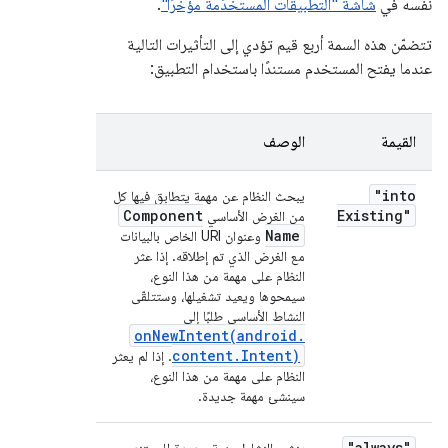
نفسه في
شاشة "التطبيقات المستخدَمة مؤخرًا"
.
تتضمّن هذه السمة أربع قيم تؤدي إلى التأثيرات التالية
عندما يفتح المستخدم مستندًا باستخدام التطبيق:
القيمة
الوصف
"into
يبحث النظام عن مهمة يتطابق فيها كل
Component
Existing"
من الغرض الأساسي
Name
وعنوان URI الخاص بالبيانات
مع الغرض الذي تم إطلاقه. إذا عثر
النظام على مهمة من هذا النوع،
سيمحوها ويعيد تشغيلها، وستتلقّى
النشاط الأساسي طلبًا إلى
onNewIntent(
android
.
content
.
Intent)
. إذا لم يعثر
النظام على مهمة من هذا النوع،
سينشئ مهمة جديدة.
"always"