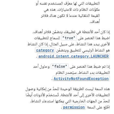
التطبيقات التي لها معرّف المستخدم نفسه أو
مكوّنات النظام ذات الامتيازات. هذه هي
القيمة التلقائية عندما لا تكون هناك فلاتر
أهداف.
إذا كان أحد الأنشطة في تطبيقك يتضمّن فلاتر أهداف،
اضبط هذا العنصر على
"true"
للسماح للتطبيقات
الأخرى ببدء هذا النشاط. على سبيل المثال، إذا كان النشاط
هو النشاط الرئيسي للتطبيق ويتضمّن
category
.
android.intent.category.LAUNCHER
إذا تم ضبط هذا العنصر على
"false"
وحاول أحد
التطبيقات بدء النشاط، سيُصدر النظام
.
ActivityNotFoundException
هذه السمة ليست الطريقة الوحيدة للحدّ من إمكانية وصول
التطبيقات الأخرى إلى أحد الأنشطة. تُستخدَم الأذونات أيضًا
للحدّ من الجهات الخارجية التي يمكنها استدعاء النشاط.
اطّلِع على السمة
permission
.