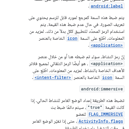
.
android:label
يتم ضبط هذه السمة كمرجع لمورد قابل للرسم يحتوي على
تعريف الصورة. في حال عدم ضبط هذه القيمة، يتم
استخدام الرمز المحدّد للتطبيق ككل بدلاً من ذلك. لمزيد من
المعلومات، اطّلِع على السمة
icon
الخاصة بالعنصر
.
<application>
إنّ رمز النشاط، سواء تم ضبطه هنا أو من خلال عنصر
<application>
، هو أيضًا الرمز التلقائي لجميع فلاتر
الأهداف الخاصة بالنشاط. لمزيد من المعلومات، اطّلِع على
السمة
icon
الخاصة بالعنصر
<intent-filter>
.
android:immersive
تضبط هذه الطريقة إعداد الوضع الغامر للنشاط الحالي. إذا
كانت القيمة
"true"
، سيتم دائمًا ضبط بت
FLAG_IMMERSIVE
للعضو
ActivityInfo.flags
، حتى إذا تغيّر الوضع الغامر
في وقت التشغيل باستخدام الطريقة