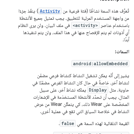
تُعرِّف هذه السمة نشاطًا (فئة فرعية من
Activity
) ينفّذ جزءًا
من واجهة المستخدم المرئية للتطبيق. يجب تمثيل جميع الأنشطة
باستخدام عناصر
<activity>
في ملف البيان. ولن يرى النظام
أي أذونات لم يتم الإفصاح عنها في هذا الملف، ولن يتم تنفيذها
أبدًا.
السمات:
android:allowEmbedded
يشير إلى أنّه يمكن تشغيل النشاط كنشاط فرعي مضمّن
لنشاط آخر، خاصةً في حال كان النشاط الفرعي مضمّنًا في
حاوية، مثل
Display
يملكه نشاط آخر. على سبيل
المثال، يجب أن تحدّد الأنشطة المستخدَمة في الإشعارات
المخصّصة على Wear ذلك، كي يتمكّن Wear من عرض
النشاط في خلاصة السياق التي تقع في عملية أخرى.
القيمة التلقائية لهذه السمة هي
false
.