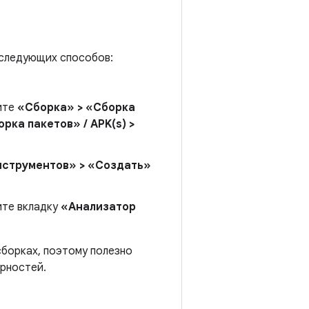
 следующих способов:
рите
«Сборка» > «Сборка
рка пакетов» / APK(s) >
нструментов» > «Создать»
ите вкладку
«Анализатор
сборках, поэтому полезно
ерностей.