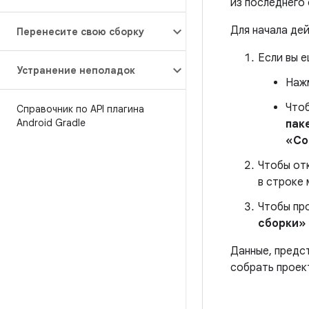
из последнего
Для начала де
Перенесите свою сборку
Если вы 
Устранение неполадок
Наж
Чтоб
Справочник по API плагина
Android Gradle
пак
«Со
Чтобы от
в строке 
Чтобы пр
сборки»
Данные, предс
собрать проек