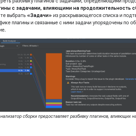
реть разбивку плагинов с задачами, определяющими прод
гины с задачами, влияющими на продолжительность 
ете выбрать
«Задачи»
из раскрывающегося списка и подтв
афике плагины и связанные с ними задачи упорядочены по 
ие.
нализатор сборки предоставляет разбивку плагинов, влияющих н