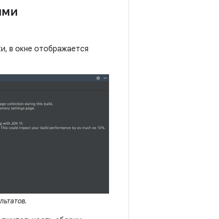
ими
и, в окне отображается
льтатов.