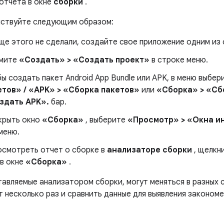
 отчета в окне
сборки
.
йствуйте следующим образом:
еще этого не сделали, создайте свое приложение одним из
мите
«Создать» > «Создать проект»
в строке меню.
ы создать пакет Android App Bundle или APK, в меню выбе
етов» / «APK» > «Сборка пакетов»
или
«Сборка» > «Сбо
здать APK».
бар.
крыть окно
«Сборка»
, выберите
«Просмотр» > «Окна и
меню.
осмотреть отчет о сборке в
анализаторе сборки
, щелкн
в окне
«Сборка»
.
тавляемые анализатором сборки, могут меняться в разных 
т несколько раз и сравнить данные для выявления законом