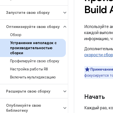
Build 
Запустите свою сборку
Используйте а
Оптимизируйте свою сборку
каждой выполн
Обзор
информацию, ч
Устранение неполадок с
производительностью
Дополнительны
сборки
скорости сбор
Профилируйте свою сборку
Настройка работы R8
Примечание
фокусируется т
Включить мультидексацию
Расширьте свою сборку
Начать
Опубликуйте свою
Каждый раз, к
библиотеку