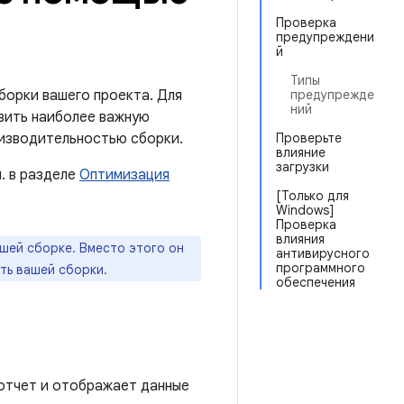
Проверка
предупреждени
й
Типы
борки вашего проекта. Для
предупрежде
ний
вить наиболее важную
оизводительностью сборки.
Проверьте
влияние
загрузки
. в разделе
Оптимизация
[Только для
Windows]
Проверка
влияния
шей сборке. Вместо этого он
антивирусного
программного
ть вашей сборки.
обеспечения
 отчет и отображает данные