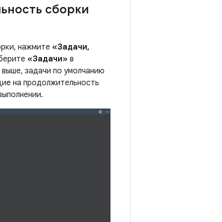
ьность сборки
орки, нажмите
«Задачи,
ыберите
«Задачи»
в
 выше, задачи по умолчанию
ющие на продолжительность
выполнении.