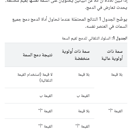
إذا تبيّن للّأداة أنّ كلاً من البيانَين يحتويان على السمة نفسها بقيم مختلفة،
يحدث تعارض في الدمج.
يوضّح الجدول 1 النتائج المحتمَلة عندما تحاول أداة الدمج دمج جميع
السمات في العنصر نفسه.
الجدول 1:
السلوك التلقائي للدمج لقيم السمة
سمة ذات
سمة ذات أولوية
نتيجة دمج السمة
أولوية عالية
منخفضة
بلا قيمة
بلا قيمة
لا قيمة (استخدام القيمة
التلقائية)
القيمة ب
القيمة ب
القيمة "أ"
بلا قيمة
القيمة "أ"
القيمة "أ"
القيمة "أ"