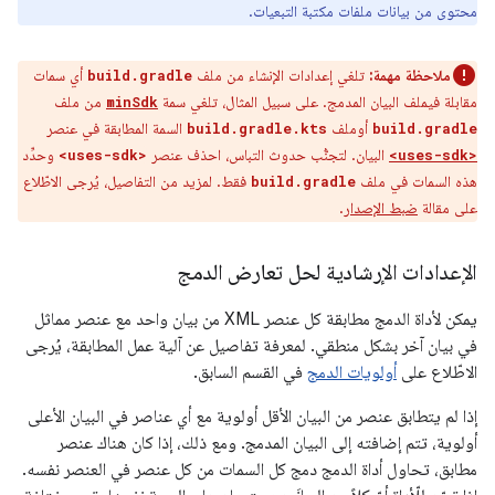
محتوى من بيانات ملفات مكتبة التبعيات.
ملاحظة مهمة:
تلغي إعدادات الإنشاء من ملف
أي سمات
build.gradle
مقابلة فيملف البيان المدمج. على سبيل المثال، تلغي سمة
من ملف
minSdk
أوملف
السمة المطابقة في عنصر
build.gradle.kts
build.gradle
البيان. لتجنُّب حدوث التباس، احذف عنصر
وحدِّد
<uses-sdk>
<uses-sdk>
هذه السمات في ملف
فقط. لمزيد من التفاصيل، يُرجى الاطّلاع
build.gradle
على مقالة
ضبط الإصدار
.
الإعدادات الإرشادية لحل تعارض الدمج
يمكن لأداة الدمج مطابقة كل عنصر XML من بيان واحد مع عنصر مماثل
في بيان آخر بشكل منطقي. لمعرفة تفاصيل عن آلية عمل المطابقة، يُرجى
الاطّلاع على
أولويات الدمج
في القسم السابق.
إذا لم يتطابق عنصر من البيان الأقل أولوية مع أي عناصر في البيان الأعلى
أولوية، تتم إضافته إلى البيان المدمج. ومع ذلك، إذا كان هناك عنصر
مطابق، تحاول أداة الدمج دمج كل السمات من كل عنصر في العنصر نفسه.