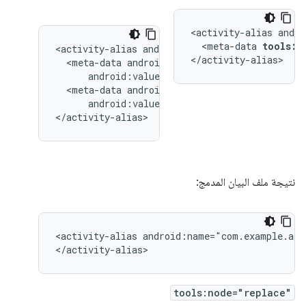
<activity-alias
<meta-data
tools:n
<activity-alias
</activity-alias>
<meta-data
<meta-data
android:value="@string/quack"/>

</activity-alias>
نتيجة ملف البيان المدمج:
<activity-alias
android:name="com.example.alia
</activity-alias>
tools:node="replace"