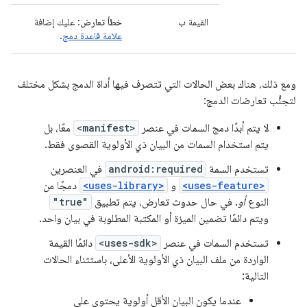
القيمة ب
خطأ تعارض
: عليك إضافة
علامة قاعدة دمج
.
ومع ذلك، هناك بعض الحالات التي تتصرف فيها أداة الدمج بشكل مختلف
لتجنُّب تعارضات الدمج:
لا يتم أبدًا دمج السمات في عنصر
<manifest>
معًا، بل
يتم استخدام السمات من البيان ذي الأولوية القصوى فقط.
تستخدم السمة
android:required
في العنصرين
<uses-feature>
و
<uses-library>
دمجًا من
النوع
أو
. في حال حدوث تعارض، يتم تطبيق
"true"
ويتم دائمًا تضمين الميزة أو المكتبة المطلوبة في بيان واحد.
تستخدم السمات في عنصر
<uses-sdk>
دائمًا القيمة
الواردة من ملف البيان ذي الأولوية الأعلى، باستثناء الحالات
التالية:
عندما يكون البيان الأقل أولوية يحتوي على