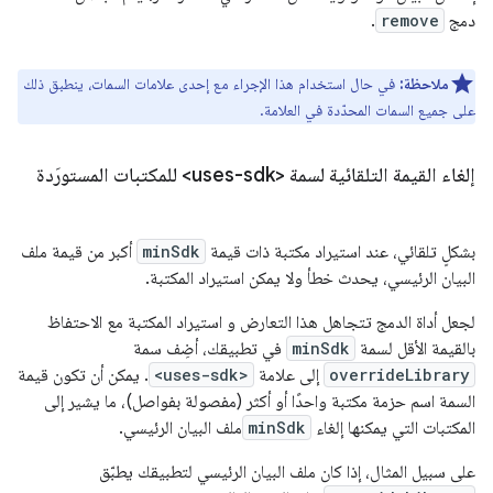
دمج
remove
.
ملاحظة:
في حال استخدام هذا الإجراء مع إحدى علامات السمات، ينطبق ذلك
على جميع السمات المحدّدة في العلامة.
إلغاء القيمة التلقائية لسمة <uses-sdk> للمكتبات المستورَدة
بشكلٍ تلقائي، عند استيراد مكتبة ذات قيمة
minSdk
أكبر من قيمة ملف
البيان الرئيسي، يحدث خطأ ولا يمكن استيراد المكتبة.
لجعل أداة الدمج تتجاهل هذا التعارض و استيراد المكتبة مع الاحتفاظ
بالقيمة الأقل لسمة
minSdk
في تطبيقك، أضِف سمة
overrideLibrary
إلى علامة
<uses-sdk>
. يمكن أن تكون قيمة
السمة اسم حزمة مكتبة واحدًا أو أكثر (مفصولة بفواصل)، ما يشير إلى
المكتبات التي يمكنها إلغاء
minSdk
ملف البيان الرئيسي.
على سبيل المثال، إذا كان ملف البيان الرئيسي لتطبيقك يطبّق