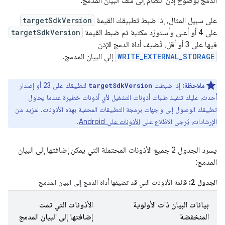
الدمج بوضوح إذن النظام إلى ملف البيان المدمج.
على سبيل المثال، إذا ضبط تطبيقك القيمة
targetSdkVersion
على 4 أو أعلى وأستورَد مكتبة تم ضبط القيمة
targetSdkVersion
فيها على 3 أو أقل، تُضيف أداة الدمج الإذن
WRITE_EXTERNAL_STORAGE
إلى البيان المدمج.
ملاحظة:
إذا ضبطت
لتطبيقك على 23 أو إصدار
targetSdkVersion
أحدث، عليك تنفيذ طلبات أذونات التشغيل لأي أذونات خطيرة عندما يحاول
تطبيقك الوصول إلى واجهات برمجة التطبيقات المحمية بهذه الأذونات. لمزيد من
الإرشادات، يُرجى الاطّلاع على
الأذونات على Android
.
يسرد الجدول 2 جميع الأذونات المحتملة التي يمكن إضافتها إلى البيان
المدمج:
الجدول 2:
قائمة الأذونات التي قد تضيفها أداة الدمج إلى البيان المدمج
بيانات البيان ذات الأولوية
الأذونات التي تمت
المنخفضة
إضافتها إلى البيان المدمج