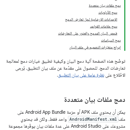
دمج ملفات بيان متعددة
دمج الأولويات
الإعدادات الإرشادية لحل تعارض الدمج
دمج علامات القواعد
فحص البيان المدمج والعثور على التعارضات
دمج السياسات
إدراج متغيّرات التصميم في ملف البيان
توضّح هذه الصفحة آلية دمج البيان وكيفية تطبيق خيارات دمج لمعالجة
تعارضات الدمج. للحصول على مقدّمة عن ملف بيان التطبيق، يُرجى
الاطّلاع على
نظرة عامة على بيان التطبيق
.
دمج ملفات بيان متعددة
يمكن أن يحتوي ملف APK أو حزمة Android App Bundle على
ملف
AndroidManifest.xml
واحد فقط، ولكن قد يحتوي
مشروعك على Android Studio على عدة ملفات بيان يوفّرها مجموعة