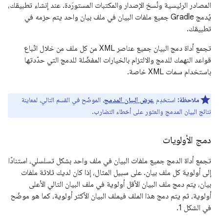
المصادر الرئيسية ونُسخ الإصدار والمكتبات المستورَدة. عند إنشاء تطبيقك،
يُدمج Gradle جميع ملفات البيان في ملف بيان واحد يتم حزمه في
تطبيقك.
تجمع أداة دمج البيان جميع عناصر XML من كل ملف من خلال اتّباع
قواعد النهمك للدمج والالتزام بالخيارات المفضّلة للدمج التي حدّدتها
باستخدام سمات XML خاصة.
ملاحظة:
استخدِم
عرض البيان المدمج
، الموضّح في القسم التالي، لمعاينة
نتائج البيان المدمج والعثور على أخطاء التضارب.
دمج الأولويات
تجمع أداة الدمج جميع ملفات البيان في ملف واحد بشكل تسلسلي، استنادًا
إلى أولوية كل ملف بيان. على سبيل المثال، إذا كان لديك ثلاثة ملفات
بيان، يتم دمج ملف البيان الأقل أولوية في ملف البيان التالي الأعلى
أولوية، ثم يتم دمج هذا الملف فيملف البيان الأكثر أولوية، كما هو موضّح
في الشكل 1.