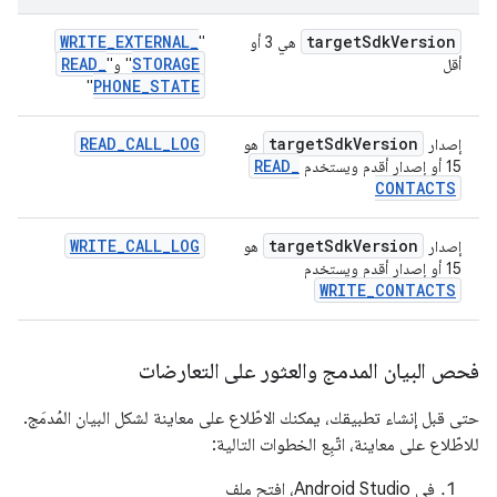
WRITE
_
EXTERNAL
_
target
Sdk
Version
هي 3 أو
"
READ
_
STORAGE
أقل
" و"
PHONE
_
STATE
"
READ
_
CALL
_
LOG
target
Sdk
Version
إصدار
هو
READ
_
15 أو إصدار أقدم ويستخدم
CONTACTS
WRITE
_
CALL
_
LOG
target
Sdk
Version
إصدار
هو
15 أو إصدار أقدم ويستخدم
WRITE
_
CONTACTS
فحص البيان المدمج والعثور على التعارضات
حتى قبل إنشاء تطبيقك، يمكنك الاطّلاع على معاينة لشكل البيان المُدمَج.
للاطّلاع على معاينة، اتّبِع الخطوات التالية:
في Android Studio، افتح ملف