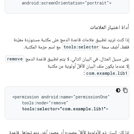
android:screenOrientation="portrait">
أداة اختيار العلامات
إذا كنت تريد تطبيق علامات قاعدة الدمج على مكتبة مستورَدة معيّنة
فقط، أضِف سمة
tools:selector
مع اسم حزمة المكتبة.
على سبيل المثال، في البيان التالي، لا يتم تطبيق قاعدة الدمج
remove
إلا عندما يكون ملف البيان الأقلّ أولوية من مكتبة
:
com.example.lib1
<permission
tools:selector="com.example.lib1"
>
إذا كان البيان ذو الأولوية الأقلّ مصدره أي مصدر آخر، يتم تجاهل قاعدة