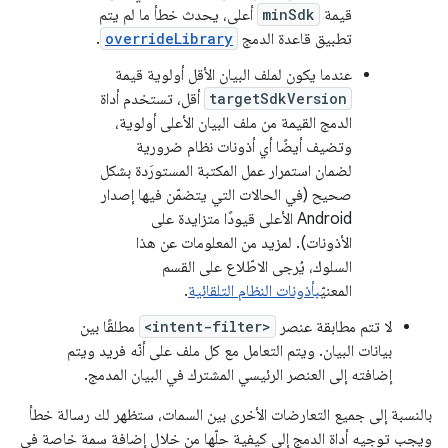
قيمة
minSdk
أعلى، يحدث خطأ ما لم يتم
تطبيق قاعدة الدمج
overrideLibrary
.
عندما يكون لملف البيان الأقل أولوية قيمة
targetSdkVersion
أقل، تستخدم أداة
الدمج القيمة من ملف البيان الأعلى أولوية،
وتضيف أيضًا أي أذونات نظام ضرورية
لضمان استمرار عمل المكتبة المستورَدة بشكل
صحيح (في الحالات التي يتضمّن فيها إصدار
Android الأعلى قيودًا متزايدة على
الأذونات). لمزيد من المعلومات عن هذا
السلوك، يُرجى الاطّلاع على القسم
المعنيّ
بأذونات النظام التلقائية
.
لا تتم مطابقة عنصر
<intent-filter>
مطلقًا بين
بيانات البيان. ويتم التعامل مع كل ملف على أنّه فريد ويتم
إضافته إلى العنصر الرئيسي المشترك في البيان المدمج.
بالنسبة إلى جميع التعارضات الأخرى بين السمات، ستظهر لك رسالة خطأ
ويجب توجيه أداة الدمج إلى كيفية حلّها من خلال إضافة سمة خاصة في