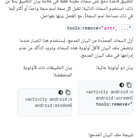
لتطبيق قاعدة دمج على سمات معيّنة فقط في علامة بيان التطبيق بدلاً من
ذلك، استخدِم السمات التالية: تقبل كل سمة اسم سمة واحدًا أو أكثر (بما
في ذلك مساحة اسم السمة)، مع الفصل بينها بفواصل.
tools:remove="
attr, ...
"
أزِل السمات المحدّدة من البيان المدمج. يُستخدَم هذا الخيار عندما
يتضمّن ملف البيان الأقلّ أولوية هذه السمات وتريد التأكّد من عدم
إدراجها في ملف البيان المدمج.
بيان ذو أولوية عالية:
بيان التطبيقات ذات الأولوية
المنخفضة:
<activity
<activity
tools:remove="a
android:windowSoftInputMode="stateUnchang
نتيجة ملف البيان المدمج: