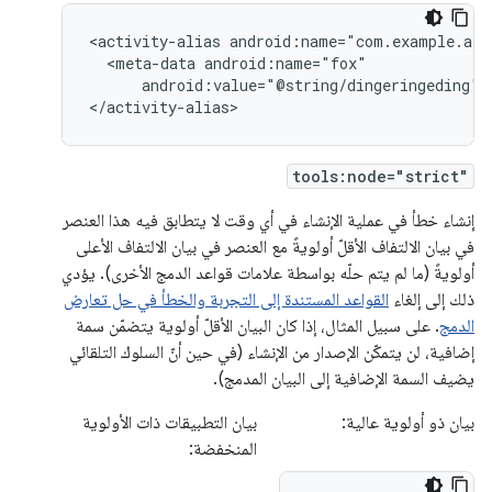
<activity-alias
<meta-data
android:value="@string/dingeringeding"/>
</activity-alias>
tools:node="strict"
إنشاء خطأ في عملية الإنشاء في أي وقت لا يتطابق فيه هذا العنصر
في بيان الالتفاف الأقلّ أولويةً مع العنصر في بيان الالتفاف الأعلى
أولويةً (ما لم يتم حلّه بواسطة علامات قواعد الدمج الأخرى). يؤدي
ذلك إلى إلغاء
القواعد المستندة إلى التجربة والخطأ في حل تعارض
الدمج
. على سبيل المثال، إذا كان البيان الأقلّ أولوية يتضمّن سمة
إضافية، لن يتمكّن الإصدار من الإنشاء (في حين أنّ السلوك التلقائي
يضيف السمة الإضافية إلى البيان المدمج).
بيان ذو أولوية عالية:
بيان التطبيقات ذات الأولوية
المنخفضة: