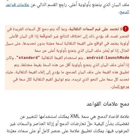
ملف البيان الذي يتمتع بأولوية أعلى. راجِع القسم التالي عن
علامات قواعد
الدمج
.
لا تعتمد على قيم السمات التلقائية.
وبما أنّه يتم دمج كل السمات الفريدة في
العنصر نفسه، قد يؤدي ذلك إلى اختلاف النتائج غير المتوقّعة إذا كان البيان الأعلى
أولوية يعتمد في الواقع على القيمة التلقائية لسمة معيّنة بدون تحديدها. على سبيل
المثال، إذا لم يُعلن ملف البيان الذي يتمتع بأولوية أعلى عن سمة
، يتم استخدام القيمة التلقائية
. ولكن
"standard"
android:launchMode
إذا أعلن ملف البيان الذي يتمتع بأولوية أقل عن هذه السمة بقيمة مختلفة، يتم
تطبيق هذه القيمة على ملف البيان المدمج، ما يؤدي إلى إلغاء القيمة التلقائية. عليك
تحديد كل سمة على النحو الذي تريده. يتم توثيق القيم التلقائية لكل سمة في
مرجع البيان
.
دمج علامات القواعد
علامة قاعدة الدمج
هي سمة XML يمكنك استخدامها للتعبير عن
تفضيلك بشأن كيفية حلّ تعارضات الدمج أو إزالة العناصر والسمات غير
المرغوب فيها. يمكنك تطبيق علامة على عنصر كامل أو على سمات معيّنة