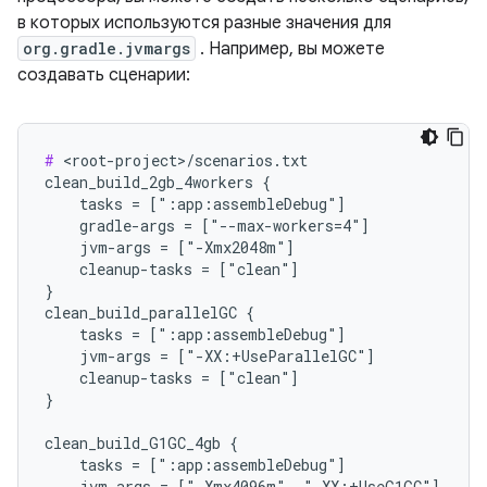
в которых используются разные значения для
org.gradle.jvmargs
. Например, вы можете
создавать сценарии:
#
 <root-project>/scenarios.txt

clean_build_2gb_4workers {

    tasks = [":app:assembleDebug"]

    gradle-args = ["--max-workers=4"]

    jvm-args = ["-Xmx2048m"]

    cleanup-tasks = ["clean"]

}

clean_build_parallelGC {

    tasks = [":app:assembleDebug"]

    jvm-args = ["-XX:+UseParallelGC"]

    cleanup-tasks = ["clean"]

}

clean_build_G1GC_4gb {

    tasks = [":app:assembleDebug"]

    jvm-args = ["-Xmx4096m", "-XX:+UseG1GC"]
