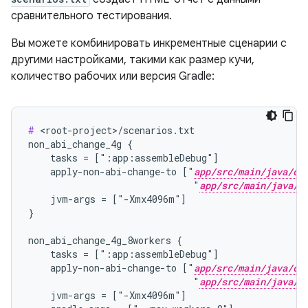
сравнительного тестирования.
Вы можете комбинировать инкрементные сценарии с
другими настройками, такими как размер кучи,
количество рабочих или версия Gradle:
#
 <root-project>/scenarios.txt

non_abi_change_4g {

    tasks = [":app:assembleDebug"]

    apply-non-abi-change-to ["
app/src/main/java/co
                              "
app/src/main/java/c
    jvm-args = ["-Xmx4096m"]

}

non_abi_change_4g_8workers {

    tasks = [":app:assembleDebug"]

    apply-non-abi-change-to ["
app/src/main/java/co
                              "
app/src/main/java/c
    jvm-args = ["-Xmx4096m"]
