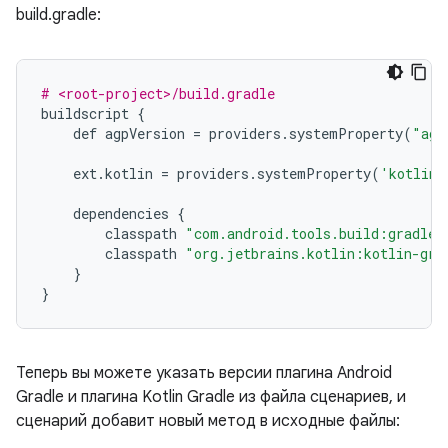
build.gradle:
# <root-project>/build.gradle
buildscript
{
def
agpVersion
=
providers
.
systemProperty
(
"agp
ext
.
kotlin
=
providers
.
systemProperty
(
'kotlinV
dependencies
{
classpath
"com.android.tools.build:gradle:
classpath
"org.jetbrains.kotlin:kotlin-gra
}
}
Теперь вы можете указать версии плагина Android
Gradle и плагина Kotlin Gradle из файла сценариев, и
сценарий добавит новый метод в исходные файлы: