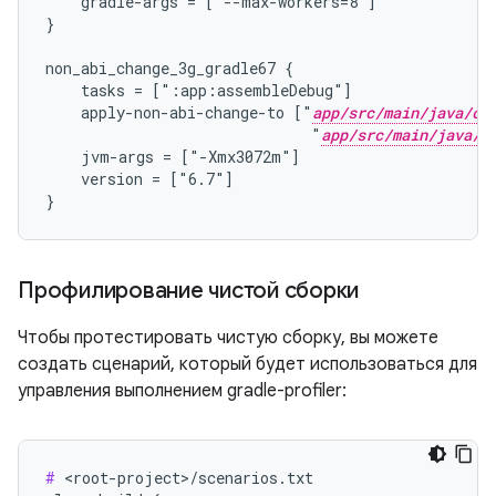
    gradle-args = ["--max-workers=8"]

}

non_abi_change_3g_gradle67 {

    tasks = [":app:assembleDebug"]

    apply-non-abi-change-to ["
app/src/main/java/co
                              "
app/src/main/java/c
    jvm-args = ["-Xmx3072m"]

    version = ["6.7"]

Профилирование чистой сборки
Чтобы протестировать чистую сборку, вы можете
создать сценарий, который будет использоваться для
управления выполнением gradle-profiler:
#
 <root-project>/scenarios.txt
