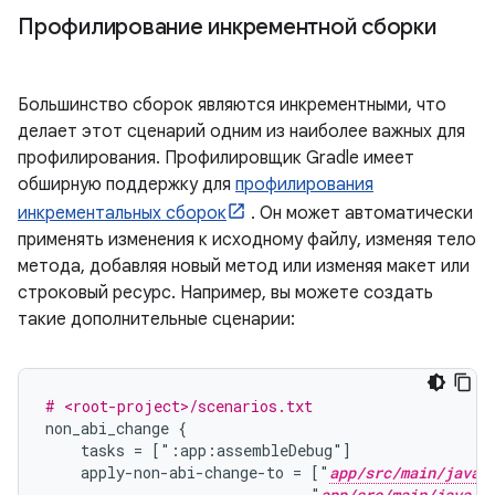
Профилирование инкрементной сборки
Большинство сборок являются инкрементными, что
делает этот сценарий одним из наиболее важных для
профилирования. Профилировщик Gradle имеет
обширную поддержку для
профилирования
инкрементальных сборок
. Он может автоматически
применять изменения к исходному файлу, изменяя тело
метода, добавляя новый метод или изменяя макет или
строковый ресурс. Например, вы можете создать
такие дополнительные сценарии:
# <root-project>/scenarios.txt
non_abi_change {
    tasks = [":app:assembleDebug"]
    apply-non-abi-change-to = ["
app/src/main/java/
                              "
app/src/main/java/c