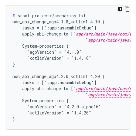
#
 <root-project>/scenarios.txt

non_abi_change_agp4.1.0_kotlin1.4.10 {

    tasks = [":app:assembleDebug"]

    apply-abi-change-to ["
app/src/main/java/com/ex
                              "
app/src/main/java/c
    System-properties {

      "agpVersion" = "4.1.0"

      "kotlinVersion" = "1.4.10"

}

non_abi_change_agp4.2.0_kotlin1.4.20 {

    tasks = [":app:assembleDebug"]

    apply-abi-change-to ["
app/src/main/java/com/ex
                              "
app/src/main/java/c
    System-properties {

      "agpVersion" = "4.2.0-alpha16"

      "kotlinVersion" = "1.4.20"
