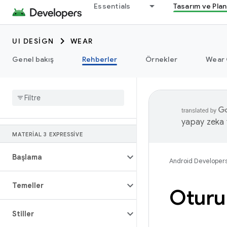
Essentials
Tasarım ve Pla
UI DESIGN
WEAR
Genel bakış
Rehberler
Örnekler
Wear 
yapay zeka t
MATERIAL 3 EXPRESSIVE
Başlama
Android Developer
Temeller
Oturu
Stiller