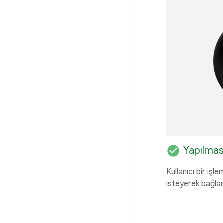
check_circle
Yapılmas
Kullanıcı bir iş
isteyerek bağla