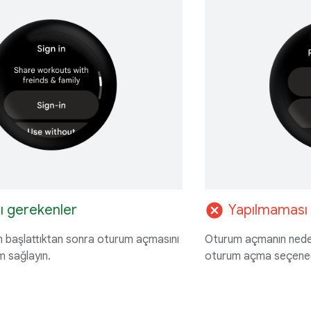
cancel
ı gerekenler
Yapılmaması
lem başlattıktan sonra oturum açmasını
Oturum açmanın neden
m sağlayın.
oturum açma seçeneğ