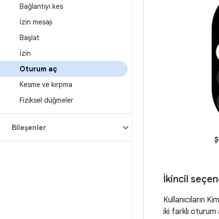
Bağlantıyı kes
İzin mesajı
Başlat
İzin
Oturum aç
Kesme ve kırpma
Fiziksel düğmeler
Bileşenler
Ş
İkincil seçe
Kullanıcıların Ki
iki farklı oturu