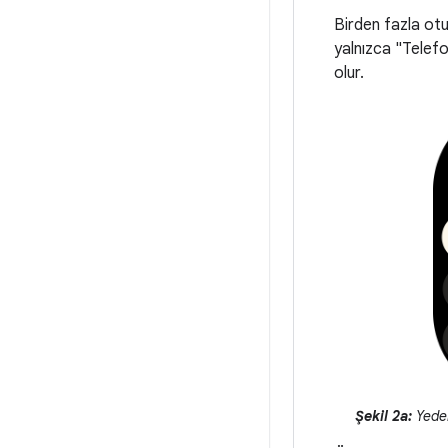
Birden fazla ot
yalnızca "Telefo
olur.
Şekil 2a:
Yede