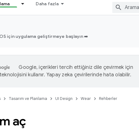
nlama
Daha fazla
OS için uygulama geliştirmeye başlayın ➡️
Google, içerikleri tercih ettiğiniz dile çevirmek için
eknolojisini kullanır. Yapay zeka çevirilerinde hata olabilir.
s
Tasarım ve Planlama
UI Design
Wear
Rehberler
m aç