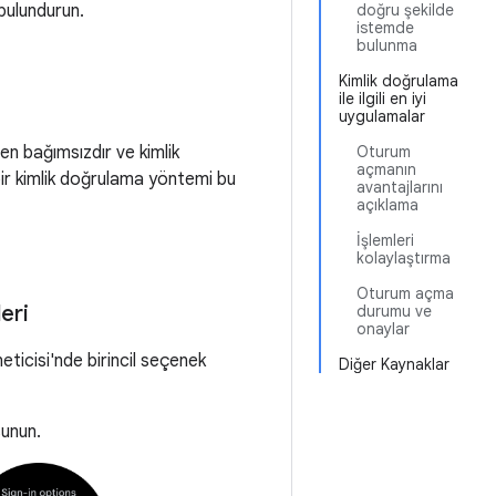
bulundurun.
doğru şekilde
istemde
bulunma
Kimlik doğrulama
ile ilgili en iyi
uygulamalar
en bağımsızdır ve kimlik
Oturum
açmanın
çbir kimlik doğrulama yöntemi bu
avantajlarını
açıklama
İşlemleri
kolaylaştırma
Oturum açma
leri
durumu ve
onaylar
neticisi'nde birincil seçenek
Diğer Kaynaklar
sunun.