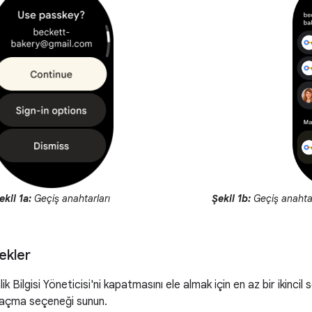
ekil 1a:
Geçiş anahtarları
Şekil 1b:
Geçiş anahtar
nekler
mlik Bilgisi Yöneticisi'ni kapatmasını ele almak için en az bir ikin
m açma seçeneği sunun.