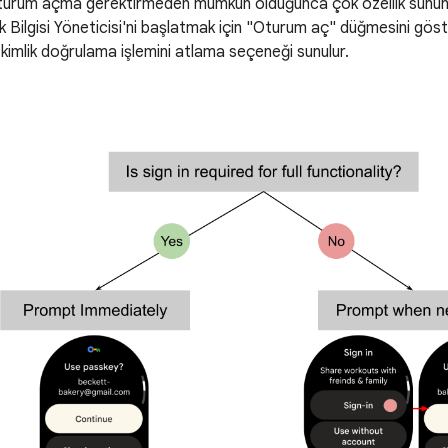
urum açma gerektirmeden mümkün olduğunca çok özellik sunun. 
k Bilgisi Yöneticisi'ni başlatmak için "Oturum aç" düğmesini gös
 kimlik doğrulama işlemini atlama seçeneği sunulur.