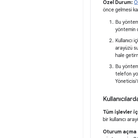
Özel Durum:
O
önce gelmesi kabu
Bu yöntem 
yöntemin d
Kullanıcı 
arayüzü su
hale getirm
Bu yöntem 
telefon yo
Yöneticisi'
Kullanıcılar
Tüm işlevler i
bir kullanıcı ara
Oturum açma o