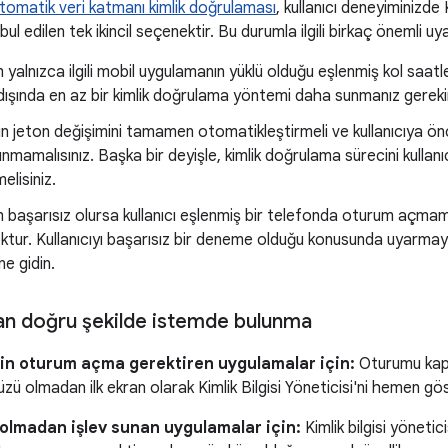
tomatik veri katmanı kimlik doğrulaması
, kullanıcı deneyiminizde 
l edilen tek ikincil seçenektir. Bu durumla ilgili birkaç önemli uya
yalnızca ilgili mobil uygulamanın yüklü olduğu eşlenmiş kol saatle
ışında en az bir kimlik doğrulama yöntemi daha sunmanız gereki
için jeton değişimini tamamen otomatikleştirmeli ve kullanıcıya ön
nmamalısınız. Başka bir deyişle, kimlik doğrulama sürecini kull
elisiniz.
başarısız olursa kullanıcı eşlenmiş bir telefonda oturum açmam
ktur. Kullanıcıyı başarısız bir deneme olduğu konusunda uyarmayın
ne gidin.
dan doğru şekilde istemde bulunma
çin oturum açma gerektiren uygulamalar için:
Oturumu kapat
yüzü olmadan ilk ekran olarak Kimlik Bilgisi Yöneticisi'ni hemen gö
lmadan işlev sunan uygulamalar için:
Kimlik bilgisi yönetic