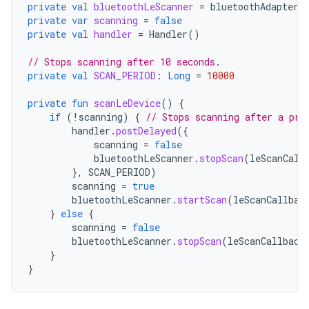
private
val
bluetoothLeScanner
=
bluetoothAdapter
.
private
var
scanning
=
false
private
val
handler
=
Handler
()
// Stops scanning after 10 seconds.
private
val
SCAN_PERIOD
:
Long
=
10000
private
fun
scanLeDevice
()
{
if
(
!
scanning
)
{
// Stops scanning after a pre
handler
.
postDelayed
({
scanning
=
false
bluetoothLeScanner
.
stopScan
(
leScanCall
},
SCAN_PERIOD
)
scanning
=
true
bluetoothLeScanner
.
startScan
(
leScanCallbac
}
else
{
scanning
=
false
bluetoothLeScanner
.
stopScan
(
leScanCallback
}
}