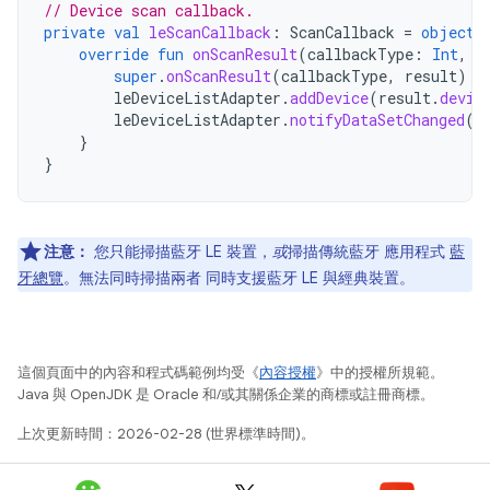
// Device scan callback.
private
val
leScanCallback
:
ScanCallback
=
object
override
fun
onScanResult
(
callbackType
:
Int
,
r
super
.
onScanResult
(
callbackType
,
result
)
leDeviceListAdapter
.
addDevice
(
result
.
devic
leDeviceListAdapter
.
notifyDataSetChanged
()
}
}
注意：
您只能掃描藍牙 LE 裝置，
或
掃描傳統藍牙 應用程式
藍
牙總覽
。無法同時掃描兩者 同時支援藍牙 LE 與經典裝置。
這個頁面中的內容和程式碼範例均受《
內容授權
》中的授權所規範。
Java 與 OpenJDK 是 Oracle 和/或其關係企業的商標或註冊商標。
上次更新時間：2026-02-28 (世界標準時間)。