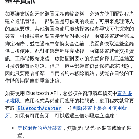
基本資訊
如要讓支援藍牙的裝置互相傳輸資料，必須先使用配對程序
建立通訊管道。一部裝置是可偵測的裝置，可用來處理傳入
的連線要求。其他裝置會使用服務探索程序尋找可供探索的
裝置。可供搜尋的裝置接受配對要求後，兩部裝置就會完成
綁定程序，並在過程中交換安全金鑰。裝置會快取這些金鑰
供日後使用。配對和綁定程序完成後，兩部裝置就會交換資
訊。工作階段結束後，啟動配對要求的裝置會釋出已連結至
可搜尋裝置的頻道。但是，這兩部裝置仍會保持綁定狀態，
因此只要兩者相鄰，且兩者均未移除繫結，就能在日後的工
作階段期間自動重新連線。
如要使用 Bluetooth API，您必須在資訊清單檔案中
宣告多
項權限
。應用程式具備使用藍牙的權限後，應用程式就需要
存取
BluetoothAdapter
，並
判斷裝置上是否可使用藍
牙
。如果有可用藍牙，可以透過三個步驟建立連線：
尋找附近的藍牙裝置
，無論是已配對的裝置或新的裝
置。