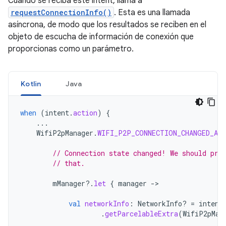
Cuando se reciba este intent, llama a
requestConnectionInfo()
. Esta es una llamada
asíncrona, de modo que los resultados se reciben en el
objeto de escucha de información de conexión que
proporcionas como un parámetro.
Kotlin
Java
when
(
intent
.
action
)
{
...
WifiP2pManager
.
WIFI_P2P_CONNECTION_CHANGED_AC
// Connection state changed! We should pro
// that.
mManager
?.
let
{
manager
-
>

val
networkInfo
:
NetworkInfo? 
=
intent
.
getParcelableExtra
(
WifiP2pMan