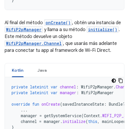
Al final del método
onCreate()
, obtén una instancia de
WifiP2pManager
y llama a su método
initialize()
.
Este método devuelve un objeto
WifiP2pManager.Channel
, que usarás más adelante
para conectar tu app al framework de Wi-Fi Direct.
Kotlin
Java
private
lateinit
var
channel
:
WifiP2pManager
.
Chann
private
lateinit
var
manager
:
WifiP2pManager
override
fun
onCreate
(
savedInstanceState
:
Bundle?)
...
manager
=
getSystemService
(
Context
.
WIFI_P2P_SE
channel
=
manager
.
initialize
(
this
,
mainLooper
,
}