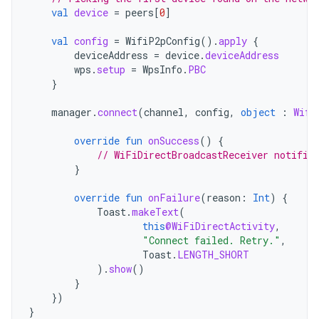
val
device
=
peers
[
0
]
val
config
=
WifiP2pConfig
().
apply
{
deviceAddress
=
device
.
deviceAddress
wps
.
setup
=
WpsInfo
.
PBC
}
manager
.
connect
(
channel
,
config
,
object
:
Wifi
override
fun
onSuccess
()
{
// WiFiDirectBroadcastReceiver notifie
}
override
fun
onFailure
(
reason
:
Int
)
{
Toast
.
makeText
(
this
@WiFiDirectActivity
,
"Connect failed. Retry."
,
Toast
.
LENGTH_SHORT
).
show
()
}
})
}