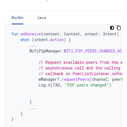
Kotlin
Java
fun
onReceive
(
context
:
Context
,
intent
:
Intent
)
{
when
(
intent
.
action
)
{
...
WifiP2pManager
.
WIFI_P2P_PEERS_CHANGED_ACTI
// Request available peers from the wi
// asynchronous call and the calling ac
// callback on PeerListListener.onPeer
mManager
?.
requestPeers
(
channel
,
peerLi
Log
.
d
(
TAG
,
"P2P peers changed"
)
}
...
}
}