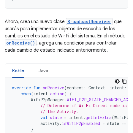
Ahora, crea una nueva clase
BroadcastReceiver
que
usarás para implementar objetos de escucha de los
cambios en el estado de Wi-Fi del sistema. En el método
onReceive()
, agrega una condición para controlar
cada cambio de estado indicado anteriormente.
Kotlin
Java
override
fun
onReceive
(
context
:
Context
,
intent
:
I
when
(
intent
.
action
)
{
WifiP2pManager
.
WIFI_P2P_STATE_CHANGED_ACT
// Determine if Wi-Fi Direct mode is e
// the Activity.
val
state
=
intent
.
getIntExtra
(
WifiP2p
activity
.
isWifiP2pEnabled
=
state
==
W
}