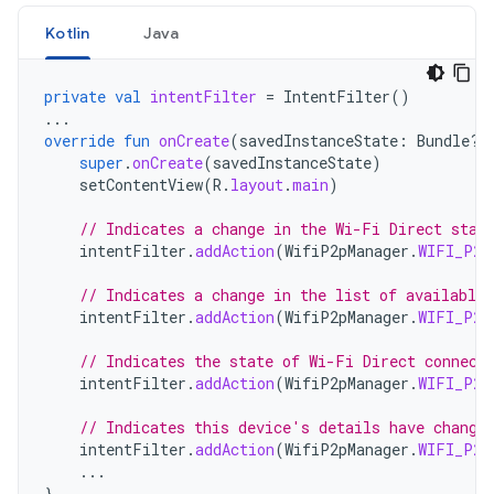
Kotlin
Java
private
val
intentFilter
=
IntentFilter
()
...
override
fun
onCreate
(
savedInstanceState
:
Bundle?)
super
.
onCreate
(
savedInstanceState
)
setContentView
(
R
.
layout
.
main
)
// Indicates a change in the Wi-Fi Direct stat
intentFilter
.
addAction
(
WifiP2pManager
.
WIFI_P2P
// Indicates a change in the list of available 
intentFilter
.
addAction
(
WifiP2pManager
.
WIFI_P2P
// Indicates the state of Wi-Fi Direct connect
intentFilter
.
addAction
(
WifiP2pManager
.
WIFI_P2P
// Indicates this device's details have change
intentFilter
.
addAction
(
WifiP2pManager
.
WIFI_P2P
...
}