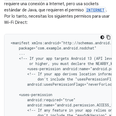
requiere una conexión a Internet, pero usa sockets
estándar de Java, que requieren el permiso
INTERNET
.
Por lo tanto, necesitas los siguientes permisos para usar
Wi-Fi Direct:
<manifest
<!--
If
your
app
targets
Android 13
(API
or
higher,
you
must
declare
the
NEARBY_WI
<uses-permission
<!--
If
your
app
derives
location
informat
don't
include
the
"usesPermissionFlag
android:usesPermissionFlags="neverForLoca
<!--
If
any
feature
in
your
app
relies
on
don't
include
the
"maxSdkVersion"
att