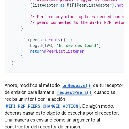
(
listAdapter
as
WiFiPeerListAdapter
).
notif
// Perform any other updates needed based 
// peers connected to the Wi-Fi P2P networ
}
if
(
peers
.
isEmpty
())
{
Log
.
d
(
TAG
,
"No devices found"
)
return
@PeerListListener
}
}
Ahora, modifica el método
onReceive()
de tu receptor
de emisión para llamar a
requestPeers()
cuando se
reciba un intent con la acción
WIFI_P2P_PEERS_CHANGED_ACTION
. De algún modo,
deberás pasar este objeto de escucha por el receptor.
Una manera es enviarlo como un argumento al
constructor del receptor de emisión.