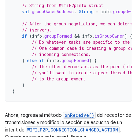
// String from WifiP2pInfo struct
val
groupOwnerAddress
:
String
=
info
.
groupOwne
// After the group negotiation, we can determi
// (server).
if
(
info
.
groupFormed
 && 
info
.
isGroupOwner
)
{
// Do whatever tasks are specific to the gr
// One common case is creating a group own
// incoming connections.
}
else
if
(
info
.
groupFormed
)
{
// The other device acts as the peer (clie
// you'll want to create a peer thread tha
// to the group owner.
}
}
Ahora, regresa al método
onReceive()
del receptor de
transmisiones y modifica la sección de escucha de un
intent de
WIFI_P2P_CONNECTION_CHANGED_ACTION
.