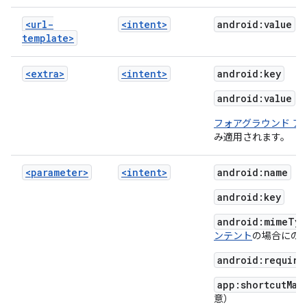
<url-
<intent>
android:value
template>
<extra>
<intent>
android:key
android:value
フォアグラウンド ア
み適用されます。
<parameter>
<intent>
android:name
android:key
android:mimeTyp
ンテント
の場合にの
android:require
app:shortcutMat
意）