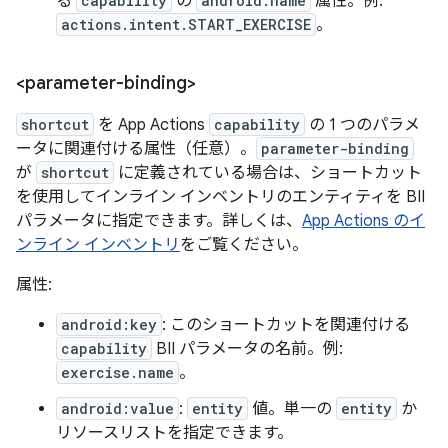
る
capability
の
android:name
属性。例:
actions.intent.START_EXERCISE
。
<parameter-binding>
shortcut
を App Actions
capability
の 1 つのパラメ
ータに関連付ける属性（任意）。
parameter-binding
が
shortcut
に定義されている場合は、ショートカット
を使用してインライン インベントリのエンティティを BII
パラメータに指定できます。詳しくは、
App Actions のイ
ンライン インベントリ
をご覧ください。
属性:
android:key
: このショートカットを関連付ける
capability
BII パラメータの名前。例:
exercise.name
。
android:value
:
entity
値。単一の
entity
か
リソースリストを指定できます。