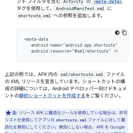
ント フィルタを含む
Activity
の
<meta-data>
タグを使用して、
AndroidManifest.xml
に
shortcuts.xml
への参照を追加します。
android:resource="@xml/shortcuts"
上記の例では、APK 内の
xml/shortcuts.xml
ファイル
の XML リソースを宣言しています。ショートカットの構
成の詳細については、Android デベロッパー向けドキュメ
ントの
静的ショートカットを作成する
をご覧ください。
注:
リリース APK に難読化ツールを使用している場合は、許可
リストを使用してアプリの
ファイルに対して難
shortcuts.xml
読化を無効にしてください。無効にしない場合、APK を Google