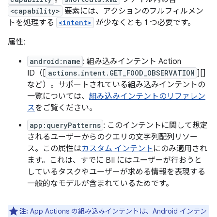
<capability>
要素には、アクションのフルフィルメン
トを処理する
<intent>
が少なくとも 1 つ必要です。
属性:
android:name
: 組み込みインテント Action
ID（[
actions.intent.GET_FOOD_OBSERVATION
][]
など）。サポートされている組み込みインテントの
一覧については、
組み込みインテントのリファレン
ス
をご覧ください。
app:queryPatterns
: このインテントに関して想定
されるユーザーからのクエリの文字列配列リソー
ス。この属性は
カスタム インテント
にのみ適用され
ます。これは、すでに BII にはユーザーが行おうと
しているタスクやユーザーが求める情報を表現する
一般的なモデルが含まれているためです。
注:
App Actions の組み込みインテント
は、Android インテン