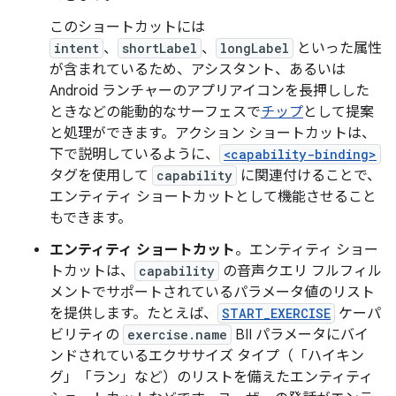
このショートカットには
intent
、
shortLabel
、
longLabel
といった属性
が含まれているため、アシスタント、あるいは
Android ランチャーのアプリアイコンを長押しした
ときなどの能動的なサーフェスで
チップ
として提案
と処理ができます。アクション ショートカットは、
下で説明しているように、
<capability-binding>
タグを使用して
capability
に関連付けることで、
エンティティ ショートカットとして機能させること
もできます。
エンティティ ショートカット
。エンティティ ショー
トカットは、
capability
の音声クエリ フルフィル
メントでサポートされているパラメータ値のリスト
を提供します。たとえば、
START_EXERCISE
ケーパ
ビリティの
exercise.name
BII パラメータにバイ
ンドされているエクササイズ タイプ（「ハイキン
グ」「ラン」など）のリストを備えたエンティティ