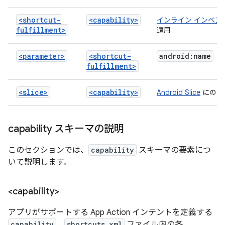
<shortcut-
<capability>
インライン インベン
fulfillment>
適用
<parameter>
<shortcut-
android:name
fulfillment>
<slice>
<capability>
Android Slice
にのみ
capability スキーマの説明
このセクションでは、
capability
スキーマの要素につ
いて説明します。
<capability>
アプリがサポートする App Action インテントを定義する
capability
。
shortcuts.xml
ファイル内の各