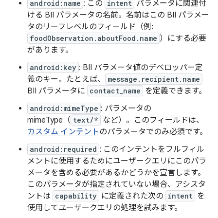
android:name
: この
intent
パラメータに関連付
ける BII パラメータの名前。名前はこの BII パラメー
タのリーフレベルのフィールド（例:
foodObservation.aboutFood.name
）にする必要
があります。
android:key
: BII パラメータ値のデベロッパー定
義のキー。たとえば、
message.recipient.name
BII パラメータに
contact_name
を定義できます。
android:mimeType
: パラメータの
mimeType（
text/*
など）。このフィールドは、
カスタム インテント
のパラメータでのみ必須です。
android:required
: このインテントをフルフィル
メントに使用するためにユーザークエリにこのパラ
メータを含める必要があるかどうかを宣言します。
このパラメータが指定されていない場合、アシスタ
ントは
capability
に定義された次の
intent
を
使用してユーザークエリの処理を試みます。