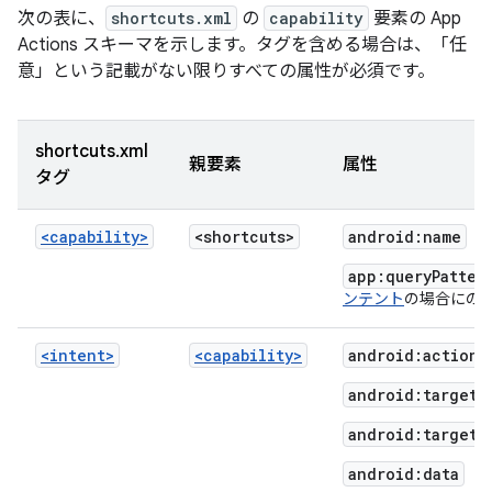
次の表に、
shortcuts.xml
の
capability
要素の App
Actions スキーマを示します。タグを含める場合は、「任
意」という記載がない限りすべての属性が必須です。
shortcuts.xml
親要素
属性
タグ
<capability>
<shortcuts>
android:name
app:queryPatter
ンテント
の場合にの
<intent>
<capability>
android:action
android:targetC
android:targetP
android:data
（