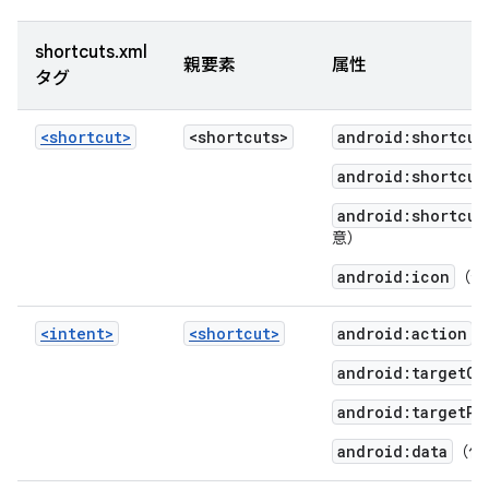
shortcuts.xml
親要素
属性
タグ
<shortcut>
<shortcuts>
android:shortcut
android:shortcut
android:shortcut
意）
android:icon
（任
<intent>
<shortcut>
android:action
android:targetCl
android:targetPa
android:data
（任