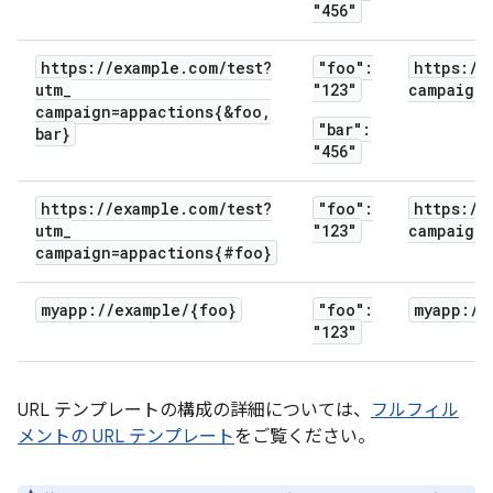
"456"
https:
/
/
example
.
com
/
test?
"foo":
https:
/
/
utm
_
"123"
campaign=
campaign=appactions{&foo
,
"bar":
bar}
"456"
https:
/
/
example
.
com
/
test?
"foo":
https:
/
/
utm
_
"123"
campaign=
campaign=appactions{#foo}
myapp:
/
/
example
/
{foo}
"foo":
myapp:
/
/
"123"
URL テンプレートの構成の詳細については、
フルフィル
メントの URL テンプレート
をご覧ください。