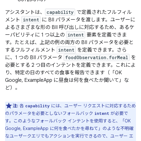
アシスタントは、
capability
で定義されたフルフィル
メント
intent
に BII パラメータを渡します。ユーザーに
よるさまざまな形の BII 呼び出しに対応するため、あるケ
ーパビリティに 1 つ以上の
intent
要素を定義できま
す。たとえば、上記の例の両方の BII パラメータを必要と
するフルフィルメント
intent
を定義できます。さら
に、1 つの BII パラメータ
foodObservation.forMeal
を
必要とする 2 つ目のインテントを定義できます。これによ
り、特定の日のすべての食事を報告できます（「OK
Google, ExampleApp に昼食は何を食べたか聞いて」
な
ど）。
注:
各
には、ユーザー リクエストに対応するため
capability
のパラメータを必要としないフォールバック
が必要で
intent
す。このようなフォールバック インテントを使用すると、「OK
Google, ExampleApp に何を食べたかを尋ねて」
のような不明確
なユーザークエリでもアクションを実行できるので、ユーザー エ