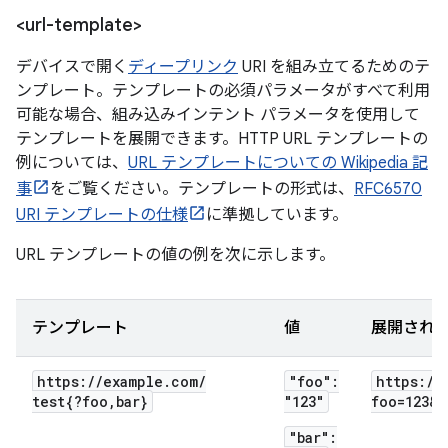
<url-template>
デバイスで開く
ディープリンク
URI を組み立てるためのテ
ンプレート。テンプレートの必須パラメータがすべて利用
可能な場合、組み込みインテント パラメータを使用して
テンプレートを展開できます。HTTP URL テンプレートの
例については、
URL テンプレートについての Wikipedia 記
事
をご覧ください。テンプレートの形式は、
RFC6570
URI テンプレートの仕様
に準拠しています。
URL テンプレートの値の例を次に示します。
テンプレート
値
展開され
https:
/
/
example
.
com
/
"foo":
https:
/
/
test{?foo
,
bar}
"123"
foo=123&b
"bar":