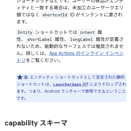
ショートカットなどです。ユーザーの発話がエンテ
ィティと一致する場合は、未加工のユーザークエリ
値ではなく
shortcutId
ID がインテントに渡され
ます。
Entity
ショートカットでは
intent
属
性、
shortLabel
属性、
longLabel
属性が定義さ
れないため、能動的なサーフェスでは推奨されませ
ん。詳しくは、
App Actions のインライン インベン
トリ
をご覧ください。
注:
エンティティ ショートカットとして宣言された静的
ショートカットは、
API
によりドロップされ
LauncherApps
ます。つまり、Android ランチャーで使用できるということ
です。
capability スキーマ