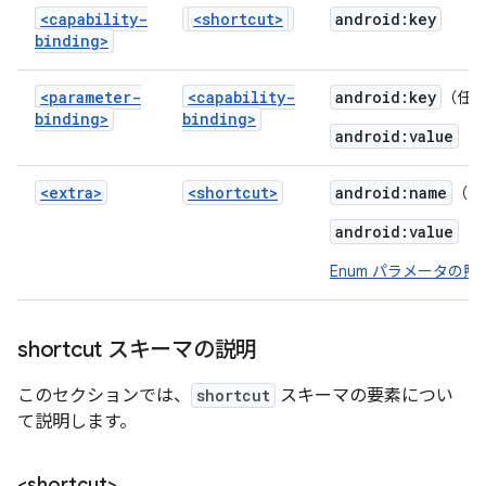
<capability-
<shortcut>
android:key
binding>
<parameter-
<capability-
android:key
（任
binding>
binding>
android:value
<extra>
<shortcut>
android:name
（任
android:value
Enum パラメータの照
shortcut スキーマの説明
このセクションでは、
shortcut
スキーマの要素につい
て説明します。
<shortcut>