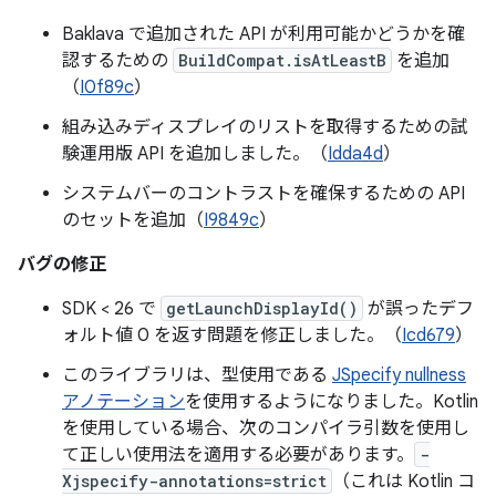
Baklava で追加された API が利用可能かどうかを確
認するための
BuildCompat.isAtLeastB
を追加
（
I0f89c
）
組み込みディスプレイのリストを取得するための試
験運用版 API を追加しました。（
Idda4d
）
システムバーのコントラストを確保するための API
のセットを追加（
I9849c
）
バグの修正
SDK < 26 で
getLaunchDisplayId()
が誤ったデフ
ォルト値 0 を返す問題を修正しました。（
Icd679
）
このライブラリは、型使用である
JSpecify nullness
アノテーション
を使用するようになりました。Kotlin
を使用している場合、次のコンパイラ引数を使用し
て正しい使用法を適用する必要があります。
-
Xjspecify-annotations=strict
（これは Kotlin コ