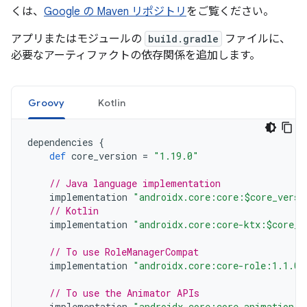
くは、
Google の Maven リポジトリ
をご覧ください。
アプリまたはモジュールの
build.gradle
ファイルに、
必要なアーティファクトの依存関係を追加します。
Groovy
Kotlin
dependencies
{
def
core_version
=
"1.19.0"
// Java language implementation
implementation
"androidx.core:core:$core_versi
// Kotlin
implementation
"androidx.core:core-ktx:$core_v
// To use RoleManagerCompat
implementation
"androidx.core:core-role:1.1.0"
// To use the Animator APIs
implementation
"androidx.core:core-animation:1