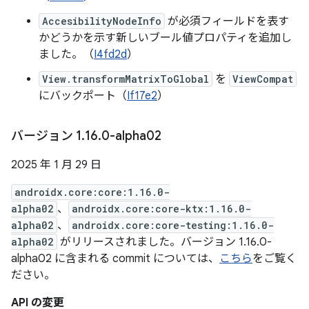
AccesibilityNodeInfo
が必須フィールドを表す
かどうかを示す新しいブール値プロパティを追加し
ました。（
I4fd2d
）
View.transformMatrixToGlobal
を
ViewCompat
にバックポート（
If17e2
）
バージョン 1
.
16
.
0-alpha02
2025 年 1 月 29 日
androidx.core:core:1.16.0-
alpha02
、
androidx.core:core-ktx:1.16.0-
alpha02
、
androidx.core:core-testing:1.16.0-
alpha02
がリリースされました。バージョン 1.16.0-
alpha02 に含まれる commit については、
こちら
をご覧く
ださい。
API の変更