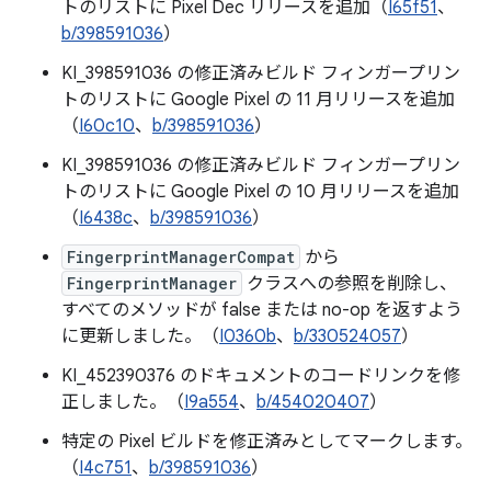
トのリストに Pixel Dec リリースを追加（
I65f51
、
b/398591036
）
KI_398591036 の修正済みビルド フィンガープリン
トのリストに Google Pixel の 11 月リリースを追加
（
I60c10
、
b/398591036
）
KI_398591036 の修正済みビルド フィンガープリン
トのリストに Google Pixel の 10 月リリースを追加
（
I6438c
、
b/398591036
）
FingerprintManagerCompat
から
FingerprintManager
クラスへの参照を削除し、
すべてのメソッドが false または no-op を返すよう
に更新しました。（
I0360b
、
b/330524057
）
KI_452390376 のドキュメントのコードリンクを修
正しました。（
I9a554
、
b/454020407
）
特定の Pixel ビルドを修正済みとしてマークします。
（
I4c751
、
b/398591036
）