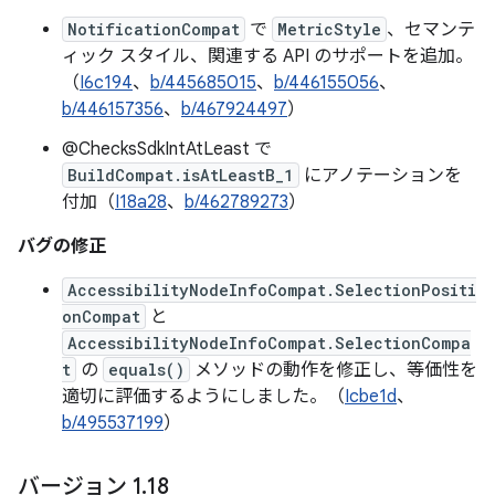
NotificationCompat
で
MetricStyle
、セマンテ
ィック スタイル、関連する API のサポートを追加。
（
I6c194
、
b/445685015
、
b/446155056
、
b/446157356
、
b/467924497
）
@ChecksSdkIntAtLeast で
BuildCompat.isAtLeastB_1
にアノテーションを
付加（
I18a28
、
b/462789273
）
バグの修正
AccessibilityNodeInfoCompat.SelectionPositi
onCompat
と
AccessibilityNodeInfoCompat.SelectionCompa
t
の
equals()
メソッドの動作を修正し、等価性を
適切に評価するようにしました。（
Icbe1d
、
b/495537199
）
バージョン 1
.
18