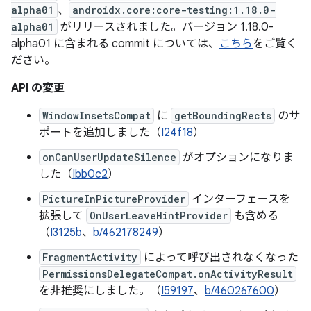
alpha01
、
androidx.core:core-testing:1.18.0-
alpha01
がリリースされました。バージョン 1.18.0-
alpha01 に含まれる commit については、
こちら
をご覧く
ださい。
API の変更
WindowInsetsCompat
に
getBoundingRects
のサ
ポートを追加しました（
I24f18
）
onCanUserUpdateSilence
がオプションになりま
した（
Ibb0c2
）
PictureInPictureProvider
インターフェースを
拡張して
OnUserLeaveHintProvider
も含める
（
I3125b
、
b/462178249
）
FragmentActivity
によって呼び出されなくなった
PermissionsDelegateCompat.onActivityResult
を非推奨にしました。（
I59197
、
b/460267600
）