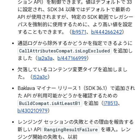
ション API）を制御できます。値はデフォルトで 33
に設定され、SDK 34 以降ではデフォルトで最新の
API が使用されますが、特定の SDK 範囲でレガシー
パスを強制的に使用するために、より高い値を設定
することもできます。（
Ib9571
、
b/444266242
）
通話ログから除外するかどうかを指定できるように
CallAttributesCompat.isLogExcluded
を追加し
ました（
Ia2a3a
、
b/447166999
）
欠落しているコンテンツ変更タイプを追加しまし
た。（
I52a3c
）
Baklava マイナー リリース 1（SDK 36.1）で追加され
た API が利用可能かどうかを確認するための
BuildCompat.isAtLeastB1
を追加（
I78513
、
b/430210979
）
レンジング セッションの失敗とその理由を報告する
新しい API
RangingResultFailure
を導入。レン
ジング開始の失敗も、以前