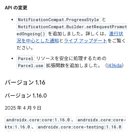
API の変更
NotificationCompat.ProgressStyle
と
NotificationCompat.Builder.setRequestPromot
edOngoing()
を追加しました。詳しくは、
進行状
況を中心とした通知
と
ライブ アップデート
をご覧く
ださい。
Parcel
リソースを安全に処理するための
Parcel.use
拡張関数を追加しました。（
I436da
）
バージョン 1
.
16
バージョン 1
.
16
.
0
2025 年 4 月 9 日
androidx.core:core:1.16.0
、
androidx.core:core-
ktx:1.16.0
、
androidx.core:core-testing:1.16.0