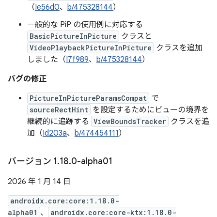
（
Ie56d0
、
b/475328144
）
一般的な PiP の使用例に対応する
BasicPictureInPicture
クラスと
VideoPlaybackPictureInPicture
クラスを追加
しました（
I7f989
、
b/475328144
）
バグの修正
PictureInPictureParamsCompat
で
sourceRectHint
を設定するためにビューの境界を
継続的に追跡する
ViewBoundsTracker
クラスを追
加（
Id203a
、
b/474454111
）
バージョン 1
.
18
.
0-alpha01
2026 年 1 月 14 日
androidx.core:core:1.18.0-
alpha01
、
androidx.core:core-ktx:1.18.0-