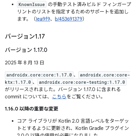
KnownIssue
の手動テスト済みビルド フィンガープ
リントのリストを指定するためのサポートを追加し
ます。（
Iea9f9
、
b/453691379
）
バージョン1
.
17
バージョン 1
.
17
.
0
2025 年 8 月 13 日
androidx.core:core:1.17.0
、
androidx.core:core-
ktx:1.17.0
、
androidx.core:core-testing:1.17.0
がリリースされました。バージョン 1.17.0 に含まれる
commit については、
こちら
をご覧ください。
1.16.0 以降の重要な変更
コア ライブラリが Kotlin 2.0 言語レベルをターゲッ
トとするように更新され、Kotlin Gradle プラグイン
2.0.0 以降の使用が必要になりました。