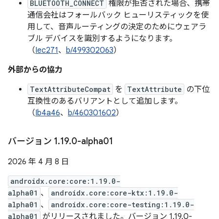
BLUETOOTH_CONNECT
権限が拒否された場合、携帯
通信会社はフォールバック ヒューリスティックを使
用して、音声ルーティングの決定のためにウェアラ
ブル デバイスを識別するようになります。
（
Iec271
、
b/499302063
）
外部からの協力
TextAttributeCompat
を
TextAttribute
の下位
互換性のあるバリアントとして追加します。
（
Ib4a46
、
b/460301602
）
バージョン 1
.
19
.
0-alpha01
2026 年 4 月 8 日
androidx.core:core:1.19.0-
alpha01
、
androidx.core:core-ktx:1.19.0-
alpha01
、
androidx.core:core-testing:1.19.0-
alpha01
がリリースされました。バージョン 1.19.0-