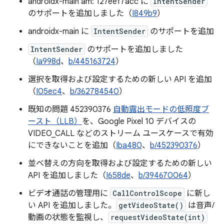
androidx-main am: 127eef7acc に
IntentSender
のサポートを追加しました（
I849b9
）
androidx-main に
IntentSender
のサポートを追加
IntentSender
のサポートを追加しました
（
Ia998d
、
b/445163724
）
選択を取得および設定するための新しい API を追加
（
I05ec4
、
b/362784540
）
既知の問題 452390376
自動露出モードの低照度ブ
ースト（LLB）
を、Google Pixel 10 デバイスの
VIDEO_CALL などのストリーム ユースケースで有効
にできないことを追加（
Iba480
、
b/452390376
）
並べ替えの方向を取得および設定するための新しい
API を追加しました（
I658de
、
b/394670064
）
ビデオ通話の管理用に
CallControlScope
に新し
い API を追加しました。
getVideoState()
は音声/
動画の状態を監視し、
requestVideoState(int)