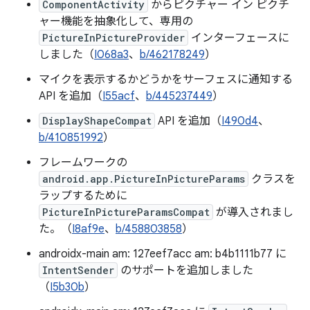
ComponentActivity
からピクチャー イン ピクチ
ャー機能を抽象化して、専用の
PictureInPictureProvider
インターフェースに
しました（
I068a3
、
b/462178249
）
マイクを表示するかどうかをサーフェスに通知する
API を追加（
I55acf
、
b/445237449
）
DisplayShapeCompat
API を追加（
I490d4
、
b/410851992
）
フレームワークの
android.app.PictureInPictureParams
クラスを
ラップするために
PictureInPictureParamsCompat
が導入されまし
た。（
I8af9e
、
b/458803858
）
androidx-main am: 127eef7acc am: b4b1111b77 に
IntentSender
のサポートを追加しました
（
I5b30b
）