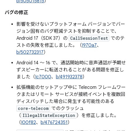
b/505015815
）
バグの修正
影響を受けないプラットフォーム バージョンでバー
ジョン固有のバグ軽減テストを抑制することで、
Android 17（SDK 37）の
CallSessionTest
でのテ
ストの失敗を修正しました。（
I970a7
、
b/502732317
）
Android 14 ～ 16 で、通話開始時に音声通話が予期せ
ずスピーカーに転送されることがある問題を修正し
ました（
Ic7000
、
b/491932378
）
拡張機能のセットアップ中に Telecom フレームワー
クまたはリモート サービスが接続イベントを複数回
ディスパッチした場合に発生する可能性のある
core-telecom
でのクラッシュ
（
IllegalStateException
）を修正しました。
（
I00f82
、
b/476724351
）