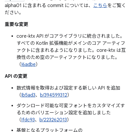
alpha01 に含まれる commit については、
こちら
をご覧く
ださい。
重要な変更
core-ktx API がコアライブラリに統合されました。
すべての Kotlin 拡張機能がメインのコア アーティフ
ァクトに含まれるようになりました。core-ktx は互
換性のため空のアーティファクトになりました。
（
I6adbe
）
API の変更
数式情報を取得および設定する新しい API を追加
（
Ib5ad3
、
b/394599312
）
ダウンロード可能な可変フォントをカスタマイズす
るためのバリエーション設定を追加しました
（
Ifdc93
、
b/223262013
）
基盤となるプラットフォームの