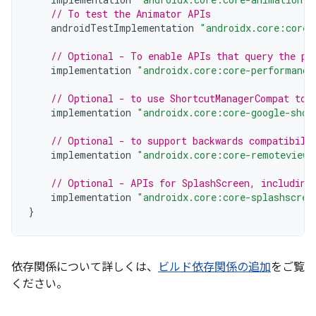
// To test the Animator APIs
androidTestImplementation
"androidx.core:core-
// Optional - To enable APIs that query the pe
implementation
"androidx.core:core-performance
// Optional - to use ShortcutManagerCompat to 
implementation
"androidx.core:core-google-shor
// Optional - to support backwards compatibili
implementation
"androidx.core:core-remoteviews
// Optional - APIs for SplashScreen, including
implementation
"androidx.core:core-splashscree
}
依存関係について詳しくは、
ビルド依存関係の追加
をご覧
ください。