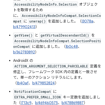
AccessibilityNodeInfo.Selection
オブジェク
トを取得するため
に、
AccessibilityNodeInfoCompat.SelectionCo
mpat
に
unwrap()
を追加しました。（
I3078a
、
b/479902413
）
getView()
と
getVirtualDescendantId()
を
AccessibilityNodeInfoCompat.SelectionPositi
onCompat
に追加しました。（
Ib0c48
、
b/362783892
）
AndroidX の
ACTION_ARGUMENT_SELECTION_PARCELABLE
定義を
修正し、フレームワーク SDK 内の定義と一致させ
て、単一のアクション リテラルにします。
（
Ib40af
、
b/479852824
）
NotificationCompat
に
EXTRA_PREFER_SMALL_ICON
キー定数を追加しまし
た（
I713c9
、
b/469460575
、
b/478869887
）