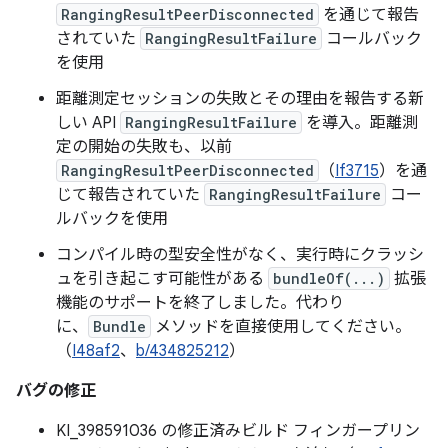
RangingResultPeerDisconnected
を通じて報告
されていた
RangingResultFailure
コールバック
を使用
距離測定セッションの失敗とその理由を報告する新
しい API
RangingResultFailure
を導入。距離測
定の開始の失敗も、以前
RangingResultPeerDisconnected
（
If3715
）を通
じて報告されていた
RangingResultFailure
コー
ルバックを使用
コンパイル時の型安全性がなく、実行時にクラッシ
ュを引き起こす可能性がある
bundleOf(...)
拡張
機能のサポートを終了しました。代わり
に、
Bundle
メソッドを直接使用してください。
（
I48af2
、
b/434825212
）
バグの修正
KI_398591036 の修正済みビルド フィンガープリン