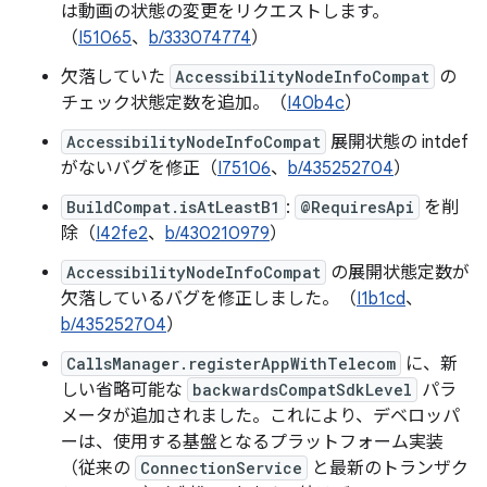
は動画の状態の変更をリクエストします。
（
I51065
、
b/333074774
）
欠落していた
AccessibilityNodeInfoCompat
の
チェック状態定数を追加。（
I40b4c
）
AccessibilityNodeInfoCompat
展開状態の intdef
がないバグを修正（
I75106
、
b/435252704
）
BuildCompat.isAtLeastB1
:
@RequiresApi
を削
除（
I42fe2
、
b/430210979
）
AccessibilityNodeInfoCompat
の展開状態定数が
欠落しているバグを修正しました。（
I1b1cd
、
b/435252704
）
CallsManager.registerAppWithTelecom
に、新
しい省略可能な
backwardsCompatSdkLevel
パラ
メータが追加されました。これにより、デベロッパ
ーは、使用する基盤となるプラットフォーム実装
（従来の
ConnectionService
と最新のトランザク