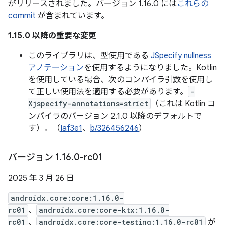
がリリースされました。バージョン 1.16.0 には
これらの
commit
が含まれています。
1.15.0 以降の重要な変更
このライブラリは、型使用である
JSpecify nullness
アノテーション
を使用するようになりました。Kotlin
を使用している場合、次のコンパイラ引数を使用し
て正しい使用法を適用する必要があります。
-
Xjspecify-annotations=strict
（これは Kotlin コ
ンパイラのバージョン 2.1.0 以降のデフォルトで
す）。（
Iaf3e1
、
b/326456246
）
バージョン 1
.
16
.
0-rc01
2025 年 3 月 26 日
androidx.core:core:1.16.0-
rc01
、
androidx.core:core-ktx:1.16.0-
rc01
、
androidx.core:core-testing:1.16.0-rc01
が