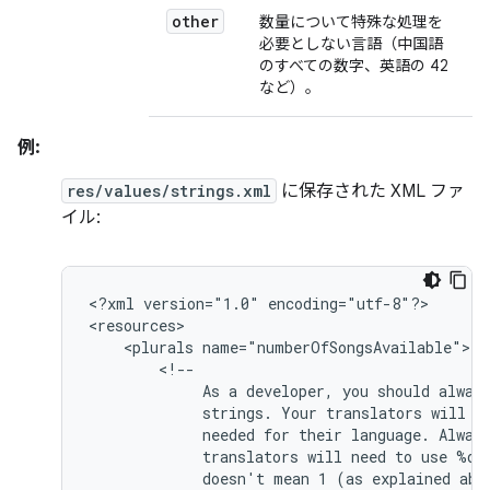
other
数量について特殊な処理を
必要としない言語（中国語
のすべての数字、英語の 42
など）。
例:
res/values/strings.xml
に保存された XML ファ
イル:
<?xml
version="1.0"
encoding="utf-8"?>

<plurals
As
a
developer,
you
should
alway
strings.
Your
translators
will
k
needed
for
their
language.
Alway
translators
will
need
to
use
%d
doesn't
mean
1
(as
explained