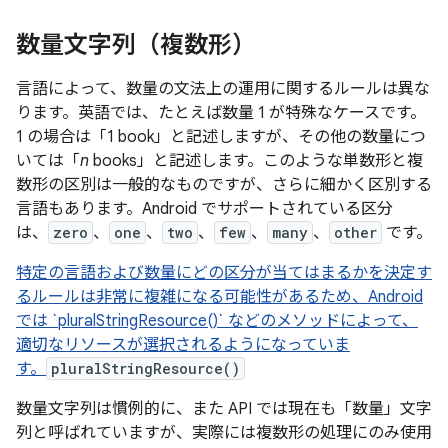
数量文字列（複数形）
言語によって、数量の文法上の運用に関するルールは異な
ります。英語では、たとえば数量 1 が特殊なケースです。
1 の場合は「1 book」と記述しますが、その他の数量につ
いては「
n
books」と記述します。このような単数形と複
数形の区別は一般的なものですが、さらに細かく区別する
言語もあります。Android でサポートされている区分
は、
zero
、
one
、
two
、
few
、
many
、
other
です。
特定の言語および数量にどの区分が当てはまるかを決定す
るルールは非常に複雑になる可能性があるため、Android
では `pluralStringResource()` などのメソッドによって、
適切なリソースが選択されるようになっていま
す。
pluralStringResource()
数量文字列は慣例的に、また API では現在も「数量」文字
列と呼ばれていますが、実際には複数形の処理にのみ使用