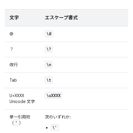
文字
エスケープ書式
\@
@
\?
？
\n
改行
\t
Tab
\u
XXXX
U+XXXX
Unicode 文字
単一引用符
次のいずれか:
'
（
）
\'