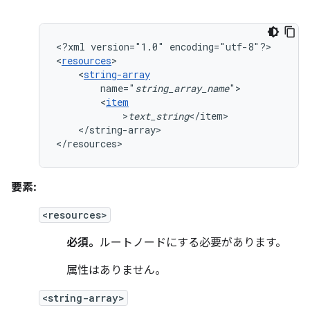
<?xml
version="1.0"
encoding="utf-8"?>

<
resources
<
string-array
name="
string_array_name
<
item
>
text_string
</string-array>

</resources>
要素:
<resources>
必須。
ルートノードにする必要があります。
属性はありません。
<string-array>