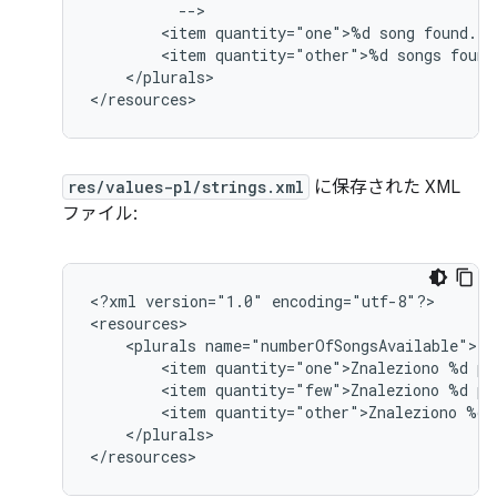
<item
quantity="one">%d
song
<item
quantity="other">%d
songs
</plurals>

</resources>
res/values-pl/strings.xml
に保存された XML
ファイル:
<?xml
version="1.0"
encoding="utf-8"?>

<plurals
<item
quantity="one">Znaleziono
%d
<item
quantity="few">Znaleziono
%d
<item
quantity="other">Znaleziono
%d
</plurals>

</resources>