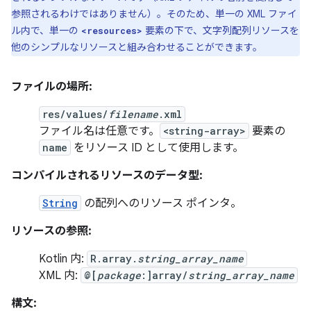
参照されるわけではありません）。そのため、単一の XML ファイ
ル内で、単一の
要素の下で、文字列配列リソースを
<resources>
他のシンプルなリソースと組み合わせることができます。
ファイルの場所:
res/values/
filename
.xml
ファイル名は任意です。
<string-array>
要素の
name
をリソース ID として使用します。
コンパイルされるリソースのデータ型:
String
の配列へのリソース ポインタ。
リソースの参照:
Kotlin 内:
R.array.
string_array_name
XML 内:
@[
package
:]array/
string_array_name
構文: