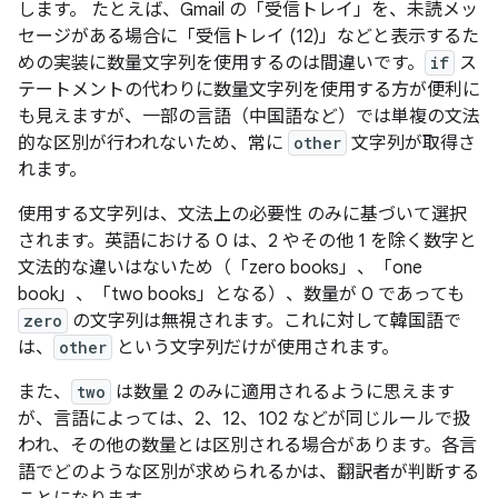
します。
たとえば、Gmail の「受信トレイ」を、未読メッ
セージがある場合に「受信トレイ (12)」などと表示するた
めの実装に数量文字列を使用するのは間違いです。
if
ス
テートメントの代わりに数量文字列を使用する方が便利に
も見えますが、一部の言語（中国語など）では単複の文法
的な区別が行われないため、常に
other
文字列が取得さ
れます。
使用する文字列は、文法上の必要性
のみに基づいて選択
されます。英語における 0 は、2 やその他 1 を除く数字と
文法的な違いはないため（「zero books」、「one
book」、「two books」となる）、数量が 0 であっても
zero
の文字列は無視されます。これに対して韓国語で
は、
other
という文字列だけが使用されます。
また、
two
は数量 2 のみに適用されるように思えます
が、言語によっては、2、12、102 などが同じルールで扱
われ、その他の数量とは区別される場合があります。各言
語でどのような区別が求められるかは、翻訳者が判断する