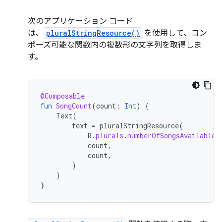
次のアプリケーション コード
は、
pluralStringResource()
を使用して、コン
ポーズ可能な関数内の複数形の文字列を取得しま
す。
@Composable
fun
SongCount
(
count
:
Int
)
{
Text
(
text
=
pluralStringResource
(
R
.
plurals
.
numberOfSongsAvailable
,
count
,
count
,
)
)
}