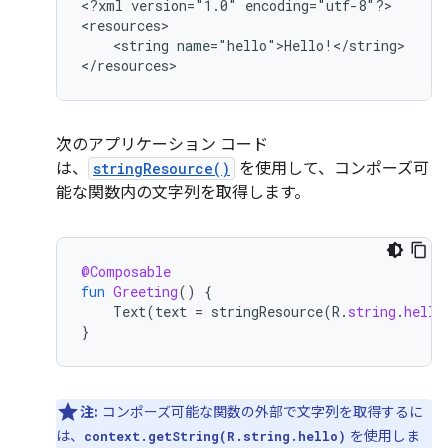
<?xml
version="1.0"
encoding="utf-8"?>

<string
name="hello">Hello!</string>

</resources>
次のアプリケーション コード
は、
stringResource()
を使用して、コンポーズ可
能な関数内の文字列を取得します。
@Composable
fun
Greeting
()
{
Text
(
text
=
stringResource
(
R
.
string
.
hello
}
注:
コンポーズ可能な関数の外部で文字列を取得するに
は、
を使用しま
context.getString(R.string.hello)