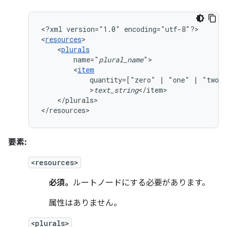
<?xml
version="1.0"
encoding="utf-8"?>

<
resources
<
plurals
name="
plural_name
<
item
quantity=["zero"
|
"one"
|
"two"
>
text_string
</plurals>

</resources>
要素:
<resources>
必須。
ルートノードにする必要があります。
属性はありません。
<plurals>