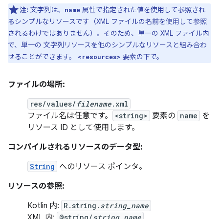
注:
文字列は、
属性で指定された値を使用して参照され
name
るシンプルなリソースです（XML ファイルの名前を使用して参照
されるわけではありません）。そのため、単一の XML ファイル内
で、単一の 文字列リソースを他のシンプルなリソースと組み合わ
せることができます。
要素の下で。
<resources>
ファイルの場所:
res/values/
filename
.xml
ファイル名は任意です。
<string>
要素の
name
を
リソース ID として使用します。
コンパイルされるリソースのデータ型:
String
へのリソース ポインタ。
リソースの参照:
Kotlin 内:
R.string.
string_name
XML 内:
@string/
string_name