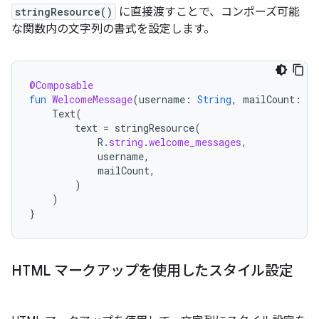
stringResource()
に直接渡すことで、コンポーズ可能
な関数内の文字列の書式を設定します。
@Composable
fun
WelcomeMessage
(
username
:
String
,
mailCount
:
In
Text
(
text
=
stringResource
(
R
.
string
.
welcome_messages
,
username
,
mailCount
,
)
)
}
HTML マークアップを使用したスタイル設定