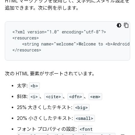
HTML マークアップを使用して、文字列にスタイル設定を
追加できます。次に例を示します。
<?xml
version="1.0"
encoding="utf-8"?>

<string
name="welcome">Welcome
to
<b>Android</
</resources>
次の HTML 要素がサポートされています。
太字:
<b>
斜体:
<i>
、
<cite>
、
<dfn>
、
<em>
25% 大きくしたテキスト:
<big>
20% 小さくしたテキスト:
<small>
フォント プロパティの設定:
<font