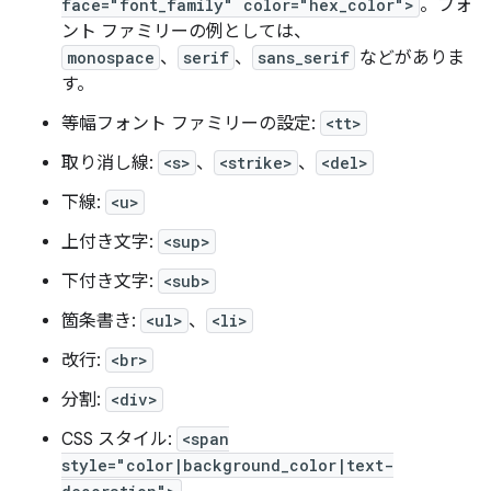
face="font_family" color="hex_color">
。フォ
ント ファミリーの例としては、
monospace
、
serif
、
sans_serif
などがありま
す。
等幅フォント ファミリーの設定:
<tt>
取り消し線:
<s>
、
<strike>
、
<del>
下線:
<u>
上付き文字:
<sup>
下付き文字:
<sub>
箇条書き:
<ul>
、
<li>
改行:
<br>
分割:
<div>
CSS スタイル:
<span
style="color|background_color|text-