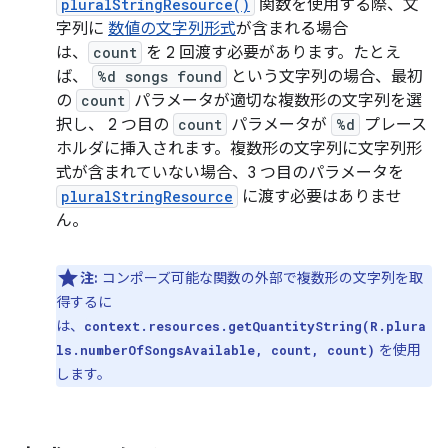
pluralStringResource()
関数を使用する際、文
字列に
数値の文字列形式
が含まれる場合
は、
count
を 2 回渡す必要があります。たとえ
ば、
%d songs found
という文字列の場合、最初
の
count
パラメータが適切な複数形の文字列を選
択し、 2 つ目の
count
パラメータが
%d
プレース
ホルダに挿入されます。複数形の文字列に文字列形
式が含まれていない場合、3 つ目のパラメータを
pluralStringResource
に渡す必要はありませ
ん。
注:
コンポーズ可能な関数の外部で複数形の文字列を取
得するに
は、
context.resources.getQuantityString(R.plura
を使用
ls.numberOfSongsAvailable, count, count)
します。