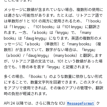
ことになります。
メッセージに数値が含まれていない場合、複数形の使用に
は適さない可能性があります。たとえば、リトアニア語で
は単数形が 1 と 101 の両方に使用されるため、「1 book」
は「1 knyga」、「101 books」は「101 knyga」に翻訳さ
れます。一方、「a book」は「knyga」で、「many
books」は「daug knygų」になります。英語の複数形のメ
ッセージに「a book」（単数形）と「many books」（複
数形）が含まれていて、数字がない場合は、「knyga」
（a book）/「daug knygų」（many books）と翻訳します
が、リトアニア語の文法では、101 という数値があった場
合でも、1 冊の本を表す「knyga」と記載されます。
多くの場合、「Books: 1」のような数量に依存しない形式
にすることで、数量文字列を回避できます。このスタイル
をアプリで使用できれば、その後のアプリの管理や、翻訳
時の負担が軽減されます。
API 24 以降では、さらに強力な ICU
MessageFormat
ク