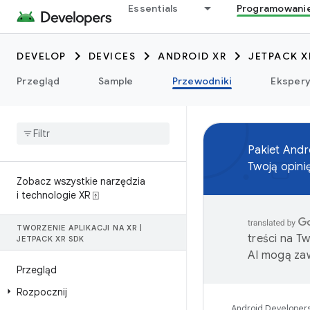
Essentials
Programowani
DEVELOP
DEVICES
ANDROID XR
JETPACK X
Przegląd
Sample
Przewodniki
Eksper
Pakiet And
Twoją opini
Zobacz wszystkie narzędzia
i technologie XR ⍐
TWORZENIE APLIKACJI NA XR
|
treści na T
JETPACK XR SDK
AI mogą zaw
Przegląd
Rozpocznij
Android Developer