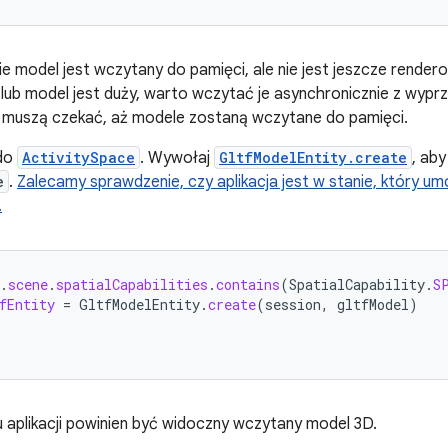
model jest wczytany do pamięci, ale nie jest jeszcze rendero
 lub model jest duży, warto wczytać je asynchronicznie z wypr
e muszą czekać, aż modele zostaną wczytane do pamięci.
 do
ActivitySpace
. Wywołaj
GltfModelEntity.create
, aby
e
.
Zalecamy sprawdzenie, czy aplikacja jest w stanie, który umo
.
.
scene
.
spatialCapabilities
.
contains
(
SpatialCapability
.
S
fEntity
=
GltfModelEntity
.
create
(
session
,
gltfModel
)
 aplikacji powinien być widoczny wczytany model 3D.