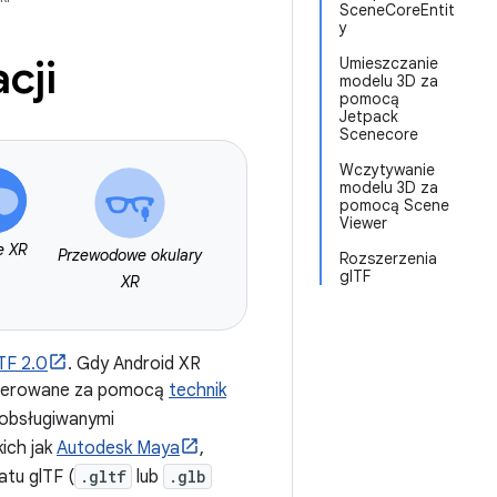
SceneCoreEntit
y
cji
Umieszczanie
modelu 3D za
pomocą
Jetpack
Scenecore
Wczytywanie
modelu 3D za
pomocą Scene
Viewer
e XR
Przewodowe okulary
Rozszerzenia
glTF
XR
TF 2.0
. Gdy Android XR
enderowane za pomocą
technik
 obsługiwanymi
ich jak
Autodesk Maya
,
tu glTF (
.gltf
lub
.glb