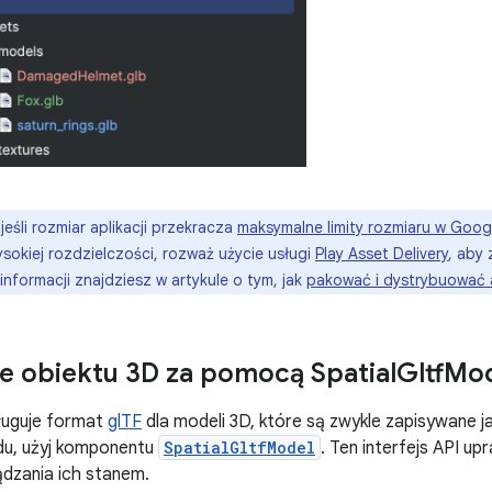
jeśli rozmiar aplikacji przekracza
maksymalne limity rozmiaru w Goog
ysokiej rozdzielczości, rozważ użycie usługi
Play Asset Delivery
, aby
nformacji znajdziesz w artykule o tym, jak
pakować i dystrybuować a
 obiektu 3D za pomocą Spatial
Gltf
Mod
ługuje format
glTF
dla modeli 3D, które są zwykle zapisywane ja
du, użyj komponentu
SpatialGltfModel
. Ten interfejs API u
dzania ich stanem.