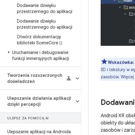
Dodawanie dźwięku
przestrzennego do aplikacji
Dodawanie dźwięku
przestrzennego do aplikacji
Otwórz dokumentację
biblioteki Scene
Core ⍈
Uruchamianie i debugowanie
funkcji immersyjnych aplikacji
Wskazówka:
3D i tekstury w w
Tworzenie rozszerzonych
zasobów. Więcej i
doświadczeń
Ulepszanie działania aplikacji
Dodawanie
dzięki percepcji
Android XR obs
ULEPSZ ZA POMOCĄ AI
obiekty do ukła
zasobów i zarzą
Ulepszanie aplikacji na Androida