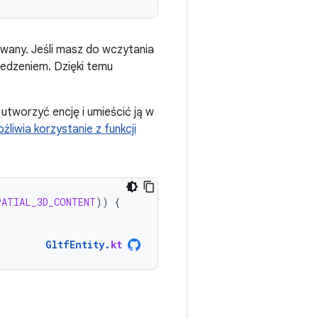
wany. Jeśli masz do wczytania
zedzeniem. Dzięki temu
 utworzyć encję i umieścić ją w
żliwia korzystanie z funkcji
PATIAL_3D_CONTENT
))
{
GltfEntity
.
kt