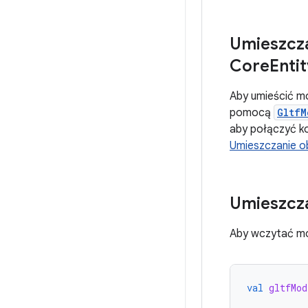
Umieszcz
Core
Entit
Aby umieścić 
pomocą
GltfM
aby połączyć k
Umieszczanie o
Umieszcz
Aby wczytać mo
val
gltfMod