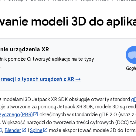
anie modeli 3D do aplika
nie urządzenia XR
nik pomoże Ci tworzyć aplikacje na te typy
.
Gogl
ormacji o typach urządzeń z XR →
z modelami 3D Jetpack XR SDK obsługuje otwarty standard
gl
kacje utworzone za pomocą Jetpack XR SDK, modele 3D są r
izycznego(PBR)
określonych w standardzie glTF 2.0 (wraz z
). Większość narzędzi do tworzenia treści cyfrowych (DCC) tak
,
Blender
i
Spline
może eksportować modele 3D do forma