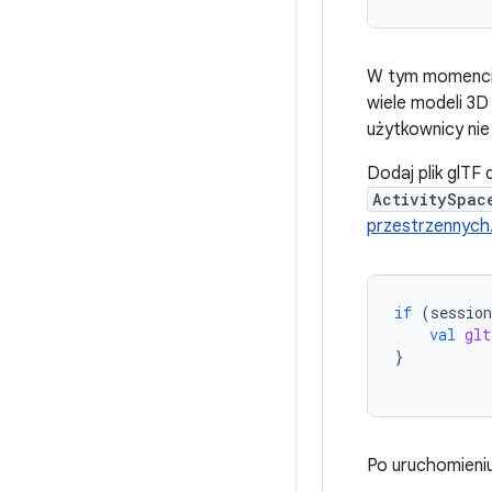
W tym momencie 
wiele modeli 3D
użytkownicy ni
Dodaj plik glTF
ActivitySpac
przestrzennych
if
(
session
val
glt
}
Po uruchomieniu