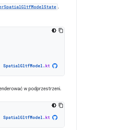
erSpatialGltfModelState
.
SpatialGltfModel
.
kt
renderować w podprzestrzeni.
SpatialGltfModel
.
kt