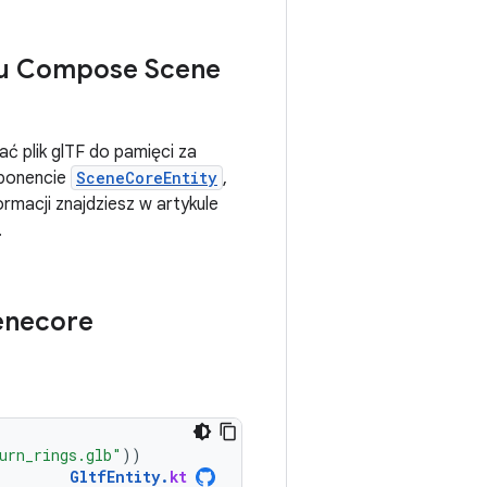
tu Compose Scene
ać plik glTF do pamięci za
mponencie
SceneCoreEntity
,
macji znajdziesz w artykule
.
enecore
urn_rings.glb"
))
GltfEntity
.
kt