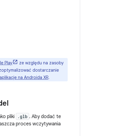
le Play
ze względu na zasoby
 zoptymalizować dostarczanie
plikacje na Androida XR
.
el
ko pliki
.glb
. Aby dodać te
praszcza proces wczytywania