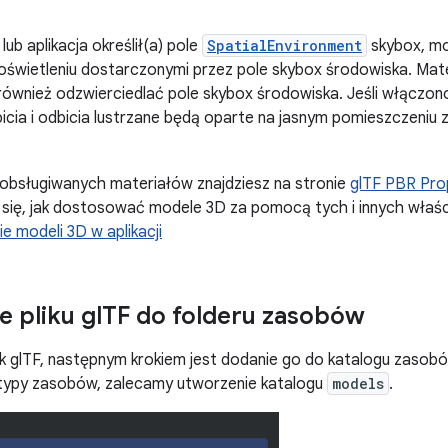
 lub aplikacja określił(a) pole
SpatialEnvironment
skybox, mo
oświetleniu dostarczonymi przez pole skybox środowiska. Mate
również odzwierciedlać pole skybox środowiska. Jeśli włączon
bicia i odbicia lustrzane będą oparte na jasnym pomieszczeniu
 obsługiwanych materiałów znajdziesz na stronie
glTF PBR Pro
się, jak dostosować modele 3D za pomocą tych i innych właści
 modeli 3D w aplikacji
 pliku gl
TF do folderu zasobów
ik glTF, następnym krokiem jest dodanie go do katalogu zasobó
ypy zasobów, zalecamy utworzenie katalogu
models
.