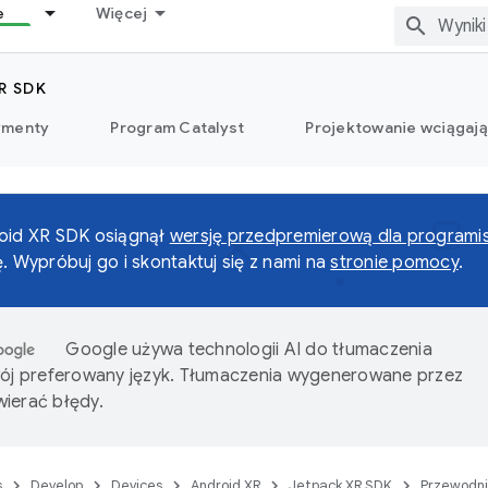
e
Więcej
R SDK
ymenty
Program Catalyst
Projektowanie wciągaj
roid XR SDK osiągnął
wersję przedpremierową dla programi
ę. Wypróbuj go i skontaktuj się z nami na
stronie pomocy
.
Google używa technologii AI do tłumaczenia
wój preferowany język. Tłumaczenia wygenerowane przez
ierać błędy.
s
Develop
Devices
Android XR
Jetpack XR SDK
Przewodni