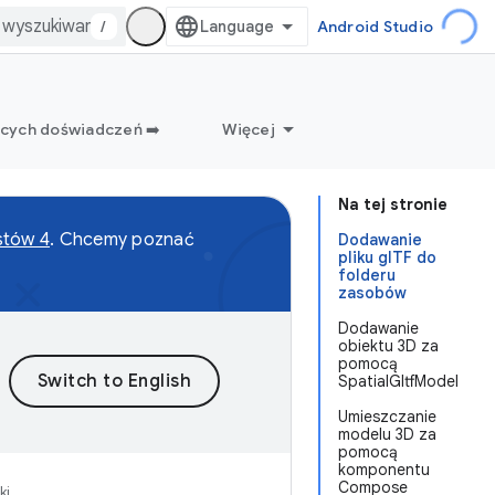
/
Android Studio
ących doświadczeń ➡️
Więcej
Na tej stronie
stów 4
. Chcemy poznać
Dodawanie
pliku glTF do
folderu
zasobów
Dodawanie
obiektu 3D za
pomocą
SpatialGltfModel
Umieszczanie
modelu 3D za
pomocą
komponentu
Compose
ki