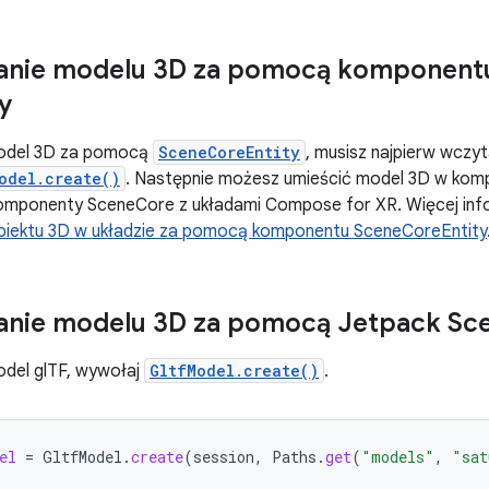
anie modelu 3D za pomocą komponen
y
model 3D za pomocą
SceneCoreEntity
, musisz najpierw wczyt
odel.create()
. Następnie możesz umieścić model 3D w ko
omponenty SceneCore z układami Compose for XR. Więcej infor
biektu 3D w układzie za pomocą komponentu SceneCoreEntity
anie modelu 3D za pomocą Jetpack Sc
del glTF, wywołaj
GltfModel.create()
.
el
=
GltfModel
.
create
(
session
,
Paths
.
get
(
"models"
,
"sat