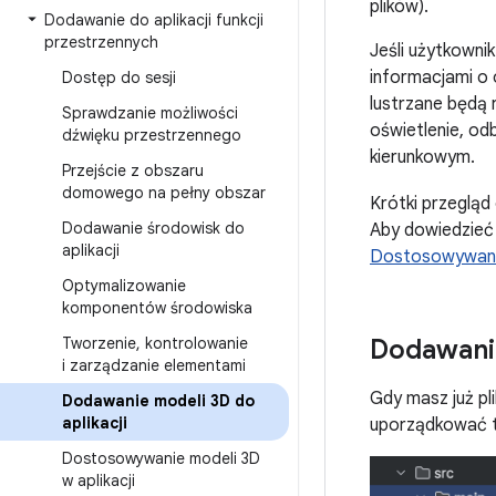
plików).
Dodawanie do aplikacji funkcji
przestrzennych
Jeśli użytkownik
informacjami o 
Dostęp do sesji
lustrzane będą 
Sprawdzanie możliwości
oświetlenie, od
dźwięku przestrzennego
kierunkowym.
Przejście z obszaru
domowego na pełny obszar
Krótki przegląd
Dodawanie środowisk do
Aby dowiedzieć 
aplikacji
Dostosowywanie
Optymalizowanie
komponentów środowiska
Tworzenie
,
kontrolowanie
Dodawanie
i zarządzanie elementami
Gdy masz już pl
Dodawanie modeli 3D do
aplikacji
uporządkować t
Dostosowywanie modeli 3D
w aplikacji