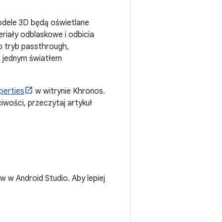
dele 3D będą oświetlane
riały odblaskowe i odbicia
o tryb passthrough,
 z jednym światłem
perties
w witrynie Khronos.
wości, przeczytaj artykuł
w w Android Studio. Aby lepiej