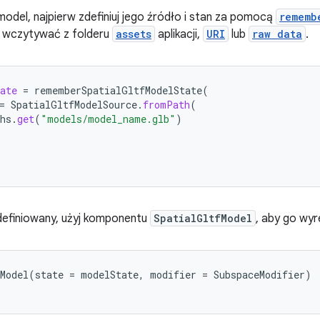
model, najpierw zdefiniuj jego źródło i stan za pomocą
rememb
 wczytywać z folderu
assets
aplikacji,
URI
lub
raw data
.
ate
=
rememberSpatialGltfModelState
(
=
SpatialGltfModelSource
.
fromPath
(
hs
.
get
(
"models/model_name.glb"
)
definiowany, użyj komponentu
SpatialGltfModel
, aby go wy
Model
(
state
=
modelState
,
modifier
=
SubspaceModifier
)