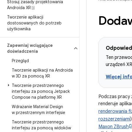
Stosuj zasady projektowania
Androida XR ⍈
Dodaw
Tworzenie aplikacji
dostosowanych do potrzeb
użytkownika
Zapewniaj wciągające
Odpowied
doświadczenia
Ten przewod
Przegląd
urządzeń XR
Tworzenie aplikacji na Androida
w 3D za pomocą XR
Więcej inf
Tworzenie przestrzennego
interfejsu za pomocą Jetpack
Podczas pracy 
Compose na platformę XR
renderuje apli
Wdrażanie Material Design
renderowania f
w przestrzennym interfejsie
rozszerzeniami
Tworzenie przestrzennego
Maxon ZBrush
interfejsu za pomocą widoków