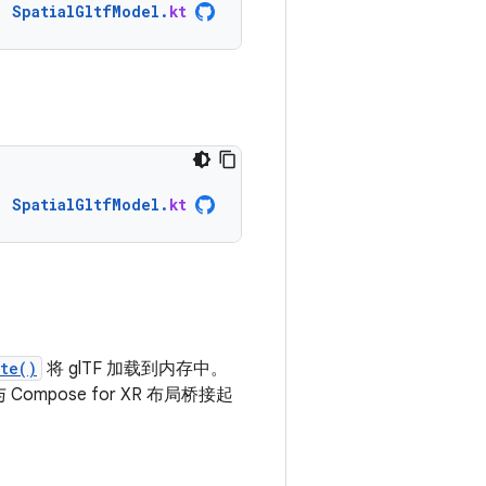
SpatialGltfModel
.
kt
SpatialGltfModel
.
kt
te()
将 glTF 加载到内存中。
 Compose for XR 布局桥接起