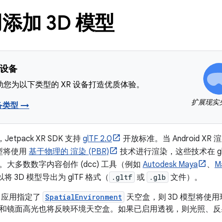
添加 3D 模型
 设备
您为以下类型的 XR 设备打造优质体验。
扩展现实
备类型 →
Jetpack XR SDK 支持
glTF 2.0
开放标准。当 Android XR 渲
模型将使用
基于物理的 渲染 (PBR)
技术进行渲染，这些技术在 glT
。大多数数字内容创作 (dcc) 工具（例如
Autodesk Maya
、
M
将 3D 模型导出为 glTF 格式（
.gltf
或
.glb
文件）。
 应用指定了
SpatialEnvironment
天空盒，则 3D 模型将使
和镜面高光也将反映环境天空盒。如果已启用透视，则光照、反
。