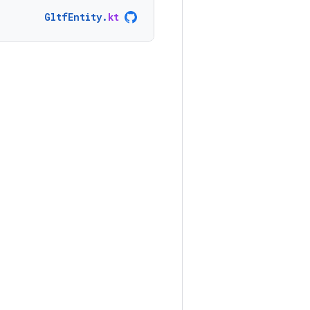
GltfEntity
.
kt