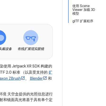
使用 Scene
Viewer 加载 3D
模型
glTF 扩展程序
头戴设备
有线扩展现实眼镜
染使用 Jetpack XR SDK 构建的
F 2.0 标准 （以及受支持的
扩
axon ZBrush
、
Blender
和
用环境 天空盒提供的光照信息进行
射和镜面高光将基于具有单个定