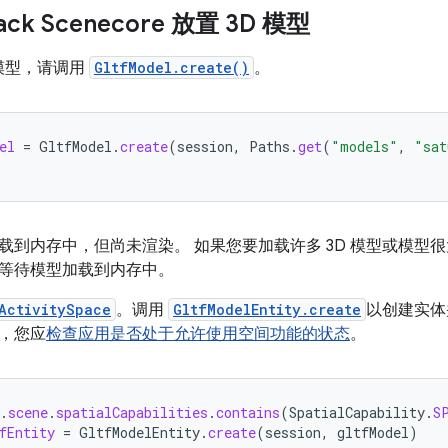
ack Scenecore 放置 3D 模型
F 模型，请调用
GltfModel.create()
。
el
=
GltfModel
.
create
(
session
,
Paths
.
get
(
"models"
,
"sat
载到内存中，但尚未渲染。 如果您要加载许多 3D 模型或模型
等待模型加载到内存中。
ActivitySpace
。调用
GltfModelEntity.create
以创建实体
，您应
检查应用是否处于允许使用空间功能的状态
。
.
scene
.
spatialCapabilities
.
contains
(
SpatialCapability
.
S
fEntity
=
GltfModelEntity
.
create
(
session
,
gltfModel
)