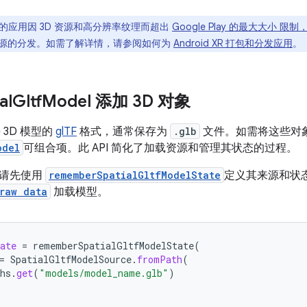
的应用因 3D 资源和高分辨率纹理而超出
Google Play 的最大大小 
源的分发。如需了解详情，请参阅如何为
Android XR 打包和分发应用
。
al
Gltf
Model 添加 3D 对象
支持 3D 模型的
glTF
格式，通常保存为
.glb
文件。如需将这些对
odel
可组合项。此 API 简化了加载资源和管理其状态的过程。
，请先使用
rememberSpatialGltfModelState
定义其来源和状
raw data
加载模型。
ate
=
rememberSpatialGltfModelState
(
=
SpatialGltfModelSource
.
fromPath
(
hs
.
get
(
"models/model_name.glb"
)