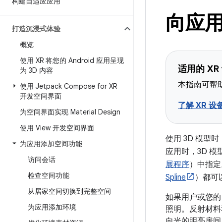
构建自适应应用
向应用
打造沉浸式体验
概览
使用 XR 将您的 Android 应用呈现
适用的 XR
为 3D 内容
本指南可帮助
使用 Jetpack Compose for XR
开发空间界面
了解 XR 设
为空间界面实现 Material Design
使用 View 开发空间界面
使用 3D 模型时，
为应用添加空间功能
应用时，3D 
访问会话
展程序
）中指定
检查空间功能
Spline
）都可以
从居家空间切换到完整空间
如果用户或您的
为应用添加环境
照明。反射材料
向光的明亮房间