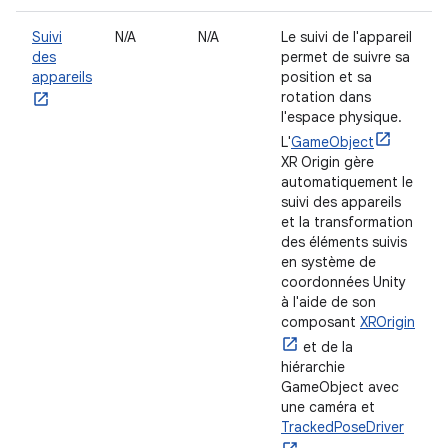
Suivi
N/A
N/A
Le suivi de l'appareil
des
permet de suivre sa
appareils
position et sa
rotation dans
l'espace physique.
L'
GameObject
XR Origin gère
automatiquement le
suivi des appareils
et la transformation
des éléments suivis
en système de
coordonnées Unity
à l'aide de son
composant
XROrigin
et de la
hiérarchie
GameObject avec
une caméra et
TrackedPoseDriver