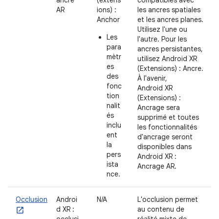
AR
ions) :
les ancres spatiales
Anchor
et les ancres planes.
Utilisez l'une ou
Les
l'autre. Pour les
para
ancres persistantes,
mètr
utilisez Android XR
es
(Extensions) : Ancre.
des
À l'avenir,
fonc
Android XR
tion
(Extensions) :
nalit
Ancrage sera
és
supprimé et toutes
inclu
les fonctionnalités
ent
d'ancrage seront
la
disponibles dans
pers
Android XR :
ista
Ancrage AR.
nce.
Occlusion
Androi
N/A
L'occlusion permet
d XR :
au contenu de
occlusi
réalité mixte de