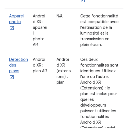
.
Appareil
Androi
N/A
Cette fonctionnalité
photo
d XR :
est compatible avec
apparei
l'estimation de la
l
luminosité et la
photo
transmission en
AR
plein écran.
Détection
Androi
Androi
Ces deux
des
d XR :
d XR
fonctionnalités sont
plans
plan AR
(extens
identiques. Utilisez
ions) :
l'une ou l'autre.
plan
Android XR
(Extensions) : le
plan est inclus pour
que les
développeurs
puissent utiliser les
fonctionnalités
Android XR
(Extensions) : suivi