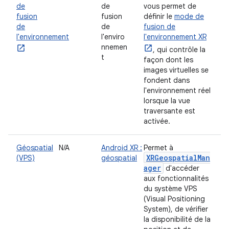
de
de
vous permet de
fusion
fusion
définir le
mode de
de
de
fusion de
l'environnement
l'enviro
l'environnement XR
nnemen
, qui contrôle la
t
façon dont les
images virtuelles se
fondent dans
l'environnement réel
lorsque la vue
traversante est
activée.
Géospatial
N/A
Android XR :
Permet à
XRGeospatialMan
(VPS)
géospatial
ager
d'accéder
aux fonctionnalités
du système VPS
(Visual Positioning
System), de vérifier
la disponibilité de la