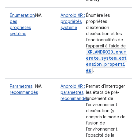
Énumération
N/A
Android XR :
Énumère les
des
propriétés
propriétés
propriétés
système
d'extension
système
d'exécution et les
fonctionnalités de
l'appareil à l'aide de
XR_ANDROID_enum
erate_system_ext
ension_properti
es
.
Paramètres
N/A
Android XR :
Permet d'interroger
recommandés
paramètres
les états de pré-
recommandés
lancement de
l'environnement
d'exécution (y
compris le mode de
fusion de
l'environnement,
l'opacité de la