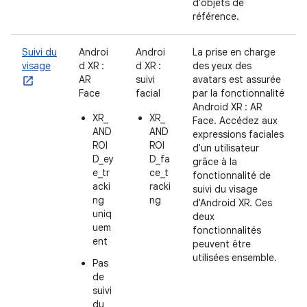
d'objets de
référence.
Suivi du
Androi
Androi
La prise en charge
visage
d XR :
d XR :
des yeux des
AR
suivi
avatars est assurée
Face
facial
par la fonctionnalité
Android XR : AR
XR_
XR_
Face. Accédez aux
AND
AND
expressions faciales
ROI
ROI
d'un utilisateur
D_ey
D_fa
grâce à la
e_tr
ce_t
fonctionnalité de
acki
racki
suivi du visage
ng
ng
d'Android XR. Ces
uniq
deux
uem
fonctionnalités
ent
peuvent être
utilisées ensemble.
Pas
de
suivi
du