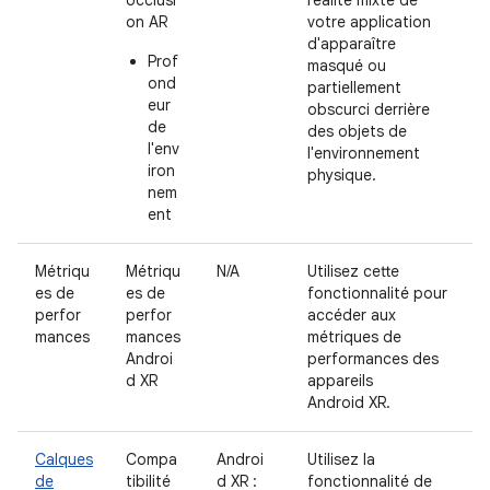
on AR
votre application
d'apparaître
Prof
masqué ou
ond
partiellement
eur
obscurci derrière
de
des objets de
l'env
l'environnement
iron
physique.
nem
ent
Métriqu
Métriqu
N/A
Utilisez cette
es de
es de
fonctionnalité pour
perfor
perfor
accéder aux
mances
mances
métriques de
Androi
performances des
d XR
appareils
Android XR.
Calques
Compa
Androi
Utilisez la
de
tibilité
d XR :
fonctionnalité de