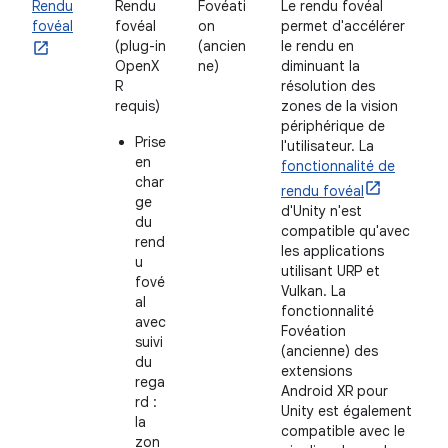
Rendu
Rendu
Fovéati
Le rendu fovéal
fovéal
fovéal
on
permet d'accélérer
(plug-in
(ancien
le rendu en
OpenX
ne)
diminuant la
R
résolution des
requis)
zones de la vision
périphérique de
Prise
l'utilisateur. La
en
fonctionnalité de
char
rendu fovéal
ge
d'Unity n'est
du
compatible qu'avec
rend
les applications
u
utilisant URP et
fové
Vulkan. La
al
fonctionnalité
avec
Fovéation
suivi
(ancienne) des
du
extensions
rega
Android XR pour
rd :
Unity est également
la
compatible avec le
zon