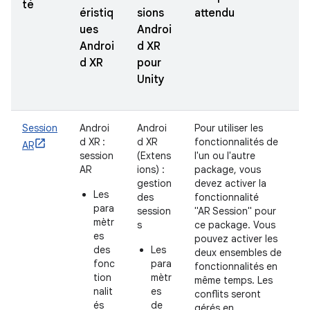
té
éristiq
sions
attendu
ues
Androi
Androi
d XR
d XR
pour
Unity
Session
Androi
Androi
Pour utiliser les
d XR :
d XR
fonctionnalités de
AR
session
(Extens
l'un ou l'autre
AR
ions) :
package, vous
gestion
devez activer la
Les
des
fonctionnalité
para
session
"AR Session" pour
mètr
s
ce package. Vous
es
pouvez activer les
des
Les
deux ensembles de
fonc
para
fonctionnalités en
tion
mètr
même temps. Les
nalit
es
conflits seront
és
de
gérés en