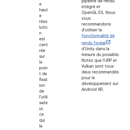
pipeline de rendu
e
intégré et
haut
OpenGL ES. Nous
e
vous
réso
recommandons
lutio
d'utiliser la
n
fonctionnalité de
est
rendu fovéal
cent
d'Unity dans la
rée
mesure du possible.
sur
Notez que l'URP et
le
Vulkan sont tous
poin
deux recommandés
t de
pour le
fixat
développement sur
ion
Android XR.
de
l'utili
sate
ur,
ce
qui
la