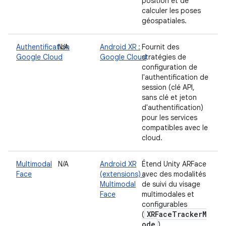
position et de
calculer les poses
géospatiales.
Authentification
N/A
Android XR :
Fournit des
Google Cloud
Google Cloud
stratégies de
configuration de
l'authentification de
session (clé API,
sans clé et jeton
d'authentification)
pour les services
compatibles avec le
cloud.
Multimodal
N/A
Android XR
Étend Unity ARFace
Face
(extensions) :
avec des modalités
Multimodal
de suivi du visage
Face
multimodales et
configurables
XRFaceTrackerM
(
ode
).