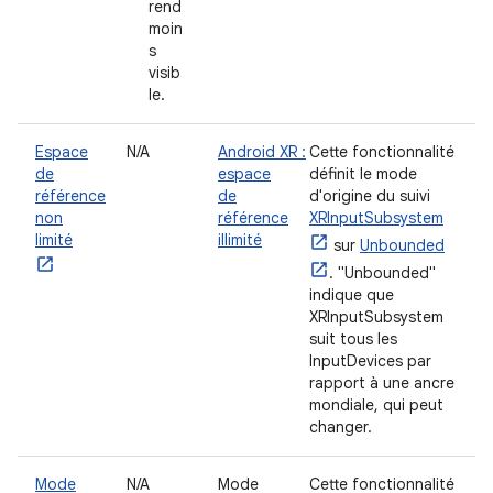
rend
moin
s
visib
le.
Espace
N/A
Android XR :
Cette fonctionnalité
de
espace
définit le mode
référence
de
d'origine du suivi
non
référence
XRInputSubsystem
limité
illimité
sur
Unbounded
. "Unbounded"
indique que
XRInputSubsystem
suit tous les
InputDevices par
rapport à une ancre
mondiale, qui peut
changer.
Mode
N/A
Mode
Cette fonctionnalité