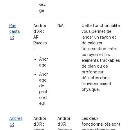
visa
ge
Ray
Androi
N/A
Cette fonctionnalité
casts
d XR :
vous permet de
AR
lancer un rayon et
Raycas
de calculer
t
l'intersection entre
ce rayon et les
Ancr
éléments trackables
age
de plan ou de
profondeur
Ancr
détectés dans
age
l'environnement
de
physique.
prof
ond
eur
Ancres
Androi
Androi
Les deux
d XR :
d XR
fonctionnalités sont
ancre
(extens
compatibles avec