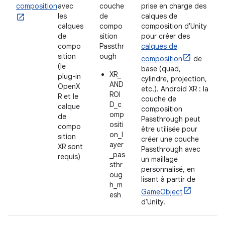
composition
avec
couche
prise en charge des
les
de
calques de
calques
compo
composition d'Unity
de
sition
pour créer des
compo
Passthr
calques de
sition
ough
composition
de
(le
base (quad,
XR_
plug-in
cylindre, projection,
AND
OpenX
etc.). Android XR : la
ROI
R et le
couche de
D_c
calque
composition
omp
de
Passthrough peut
ositi
compo
être utilisée pour
on_l
sition
créer une couche
ayer
XR sont
Passthrough avec
_pas
requis)
un maillage
sthr
personnalisé, en
oug
lisant à partir de
h_m
GameObject
esh
d'Unity.