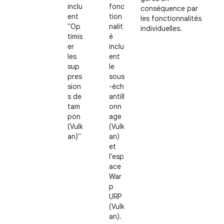
inclu
fonc
conséquence par
ent
tion
les fonctionnalités
"Op
nalit
individuelles.
timis
é
er
inclu
les
ent
sup
le
pres
sous
sion
-éch
s de
antill
tam
onn
pon
age
(Vulk
(Vulk
an)"
an)
et
l'esp
ace
War
p
URP
(Vulk
an).