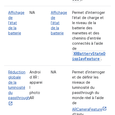
Affichage
N/A
Affichage
Permet d'interroger
de
de
l'état de charge et
l'état
l'état
le niveau de la
de la
de la
batterie des
batterie
batterie
manettes et des
chemins d'entrée
connectés à l'aide
de
XRBatteryStateD
isplayFeature
.
Réduction
Androi
N/A
Permet d'interroger
globale
d XR :
et de définir les
de la
apparei
niveaux de
luminosité
l
luminosité du
du
photo
passthrough du
passthrough
AR
monde réel à l'aide
de
ARCameraFeature
d'Unity.