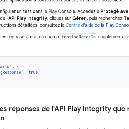
otre application à toutes les réponses et erreurs possibles.
figurer un test dans la Play Console. Accédez à
Protégé ave
 de
l'API Play Integrity
, cliquez sur
Gérer
, puis recherchez
Te
ructions détaillées, consultez le
Centre d'aide de la Play Conso
 les réponses test, un champ
testingDetails
supplémentaire
tails"
:
{
ngResponse"
:
true
es réponses de l'API Play Integrity que 
on