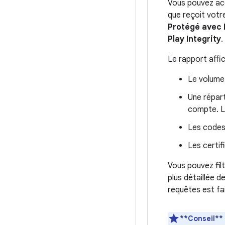
Vous pouvez acc
que reçoit votre
Protégé avec 
Play Integrity
.
Le rapport affic
Le volume 
Une répart
compte. Le
Les codes 
Les certif
Vous pouvez filt
plus détaillée d
requêtes est fai
**Conseil** 