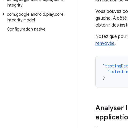
la réaction de v
integrity
Vous pouvez con
com
.
google
.
android
.
play
.
core
.
gauche. À côté
integrity
.
model
obtenir des inst
Configuration native
Notez que pour
renvoyée
.
"testingDe
"isTesti
}
Analyser l
applicati