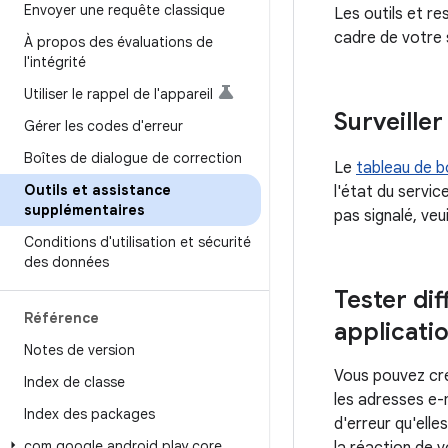
Envoyer une requête classique
Les outils et re
cadre de votre s
À propos des évaluations de
l'intégrité
Utiliser le rappel de l'appareil
Surveiller 
Gérer les codes d'erreur
Boîtes de dialogue de correction
Le
tableau de b
Outils et assistance
l'état du servic
supplémentaires
pas signalé, ve
Conditions d'utilisation et sécurité
des données
Tester dif
Référence
applicati
Notes de version
Vous pouvez cré
Index de classe
les adresses e-m
Index des packages
d'erreur qu'ell
com
.
google
.
android
.
play
.
core
.