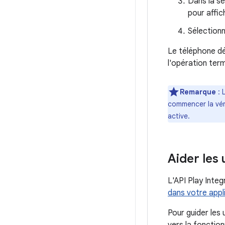
Dans la s
pour affic
Sélectionn
Le téléphone déc
l'opération ter
Remarque
: 
commencer la véri
active.
Aider les 
L'API Play Integ
dans votre appli
Pour guider les 