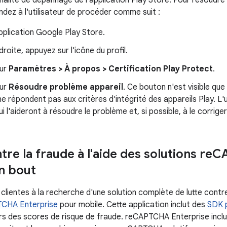
nalité de dépannage de l'application Play Store. Pour résoudre
ndez à l'utilisateur de procéder comme suit :
pplication Google Play Store.
droite, appuyez sur l'icône du profil.
sur
Paramètres > À propos > Certification Play Protect
.
sur
Résoudre problème appareil
. Ce bouton n'est visible que 
ne répondent pas aux critères d'intégrité des appareils Play. L'ut
ui l'aideront à résoudre le problème et, si possible, à le corriger
tre la fraude à l'aide des solutions re
CA
n bout
 clientes à la recherche d'une solution complète de lutte contr
CHA Enterprise
pour mobile. Cette application inclut des
SDK 
s des scores de risque de fraude. reCAPTCHA Enterprise incl