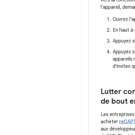
vers la fonction
l'appareil, dema
Ouvrez l'a
En haut à 
Appuyez 
Appuyez 
appareils 
d'invites q
Lutter con
de bout e
Les entreprises
acheter
reCAPT
aux développeur