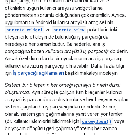
iş parçacığı, çizim etkinlikleri de dahil olmak üzere
etkinlikleri uygun kullanıcı arayüzü widget'larına
göndermekten sorumlu olduğundan çok önemlidir. Ayrıca,
uygulamanızın Android kullanıcı arayüzü araç setinin
android.widget
ve
android.view
paketlerindeki
bileşenlerle etkileşimde bulunduğu iş parçacığı da
neredeyse her zaman budur. Bu nedenle, ana iş
parçacığına bazen
kullanıcı arayüzü iş parçacığı
da denir.
Ancak özel durumlarda bir uygulamanın ana iş parçacığı,
kullanıcı arayüzü iş parçacığı olmayabilir. Daha fazla bilgi
için
İş parçacığı açıklamaları
başlıklı makaleyi inceleyin.
Sistem, bir bileşenin her örneği için ayrı bir ileti dizisi
oluşturmaz.
Aynı süreçte çalışan tüm bileşenler kullanıcı
arayüzü iş parçacığında oluşturulur ve her bileşene yapılan
sistem çağrıları bu iş parçacığından gönderilir. Sonuç
olarak, sistem geri çağırmalarına yanıt veren yöntemler
(ör. kullanıcı işlemlerini bildirmek için
onKeyDown()
veya
bir yaşam döngüsü geri çağırma yöntemi) her zaman