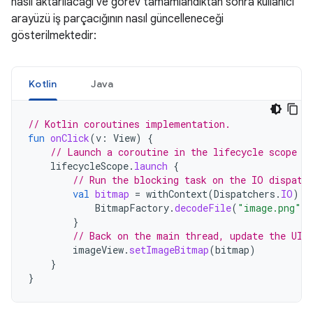
nasıl aktarılacağı ve görev tamamlandıktan sonra kullanıcı
arayüzü iş parçacığının nasıl güncelleneceği
gösterilmektedir:
Kotlin
Java
// Kotlin coroutines implementation.
fun
onClick
(
v
:
View
)
{
// Launch a coroutine in the lifecycle scope (
lifecycleScope
.
launch
{
// Run the blocking task on the IO dispatc
val
bitmap
=
withContext
(
Dispatchers
.
IO
)
{
BitmapFactory
.
decodeFile
(
"image.png"
)
}
// Back on the main thread, update the UI.
imageView
.
setImageBitmap
(
bitmap
)
}
}