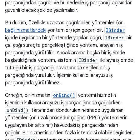
parçacığından çağrılır ve bu nedenle iş parçacığı açısından
güvenli olacak şekilde yazılmalıdır.
Bu durum, özellikle uzaktan çağrılabilen yöntemler (ör.
bağlı hizmetlerdeki
yöntemler) için geçerlidir.
IBinder
içinde uygulanan bir yöntemde yapılan çağrı,
IBinder
'nin
çalıştığı süreçte gerçekleştiğinde yöntem, arayanın iş
parçacığında yürütülür. Ancak arama başka bir işlemde
başlatıldığında yöntem, sistemin
IBinder
ile aynı işlemde
tuttuğu bir iş parçacığı havuzundan seçilen bir iş
parçacığında yürütülür. İşlemin kullanıcı arayüzü iş
parçacığında yürütülmez.
Örneğin, bir hizmetin
onBind()
yöntemi hizmetin
işleminin kullanıcı arayüzü iş parçacığından çağrılırken
onBind()
tarafından döndürülen nesnede uygulanan
yöntemler (ör. uzak prosedür çağrısı (RPC) yöntemlerini
uygulayan bir alt sınıf) havuzdaki iş parçacıklarından
çağrılır. Bir hizmetin birden fazla istemcisi olabileceğinden,