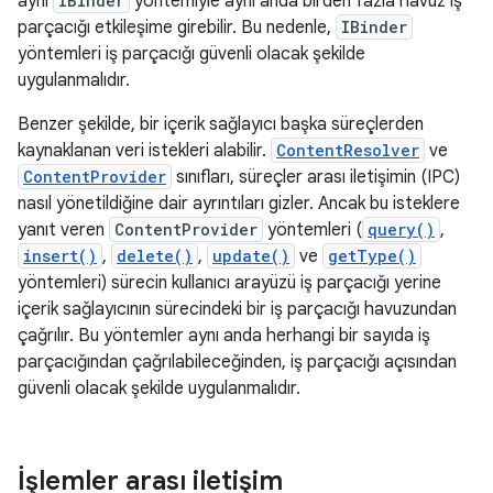
aynı
IBinder
yöntemiyle aynı anda birden fazla havuz iş
parçacığı etkileşime girebilir. Bu nedenle,
IBinder
yöntemleri iş parçacığı güvenli olacak şekilde
uygulanmalıdır.
Benzer şekilde, bir içerik sağlayıcı başka süreçlerden
kaynaklanan veri istekleri alabilir.
ContentResolver
ve
ContentProvider
sınıfları, süreçler arası iletişimin (IPC)
nasıl yönetildiğine dair ayrıntıları gizler. Ancak bu isteklere
yanıt veren
ContentProvider
yöntemleri (
query()
,
insert()
,
delete()
,
update()
ve
getType()
yöntemleri) sürecin kullanıcı arayüzü iş parçacığı yerine
içerik sağlayıcının sürecindeki bir iş parçacığı havuzundan
çağrılır. Bu yöntemler aynı anda herhangi bir sayıda iş
parçacığından çağrılabileceğinden, iş parçacığı açısından
güvenli olacak şekilde uygulanmalıdır.
İşlemler arası iletişim