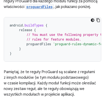
reguły ProGuard dla każdego modułu funkcji za pomocą
właściwości
proguardFiles
, jak pokazano poniżej.
android
.
buildTypes
{
release
{
// You must use the following property to
// rules for feature modules.
proguardFiles
'proguard-rules-dynamic-fea
}
}
Pamiętaj, że te reguły ProGuard są scalane z regułami
z innych modułów (w tym modułu podstawowego)
w czasie kompilacji. Każdy moduł funkcji może określać
nowy zestaw reguł, ale te reguły obowiązują we
wszystkich modułach w projekcie aplikacji.