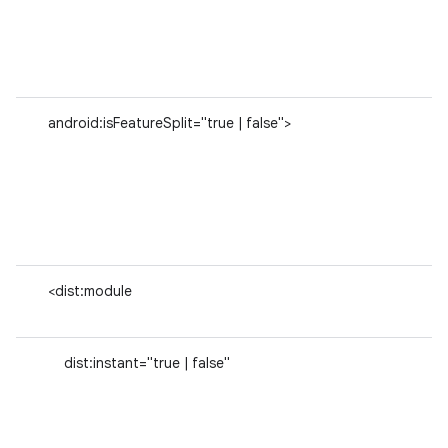
android:isFeatureSplit="true | false">
<dist:module
dist:instant="true | false"