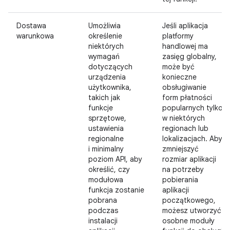
Dostawa
Umożliwia
Jeśli aplikacja
warunkowa
określenie
platformy
niektórych
handlowej ma
wymagań
zasięg globalny,
dotyczących
może być
urządzenia
konieczne
użytkownika,
obsługiwanie
takich jak
form płatności
funkcje
popularnych tylko
sprzętowe,
w niektórych
ustawienia
regionach lub
regionalne
lokalizacjach. Aby
i minimalny
zmniejszyć
poziom API, aby
rozmiar aplikacji
określić, czy
na potrzeby
modułowa
pobierania
funkcja zostanie
aplikacji
pobrana
początkowego,
podczas
możesz utworzyć
instalacji
osobne moduły