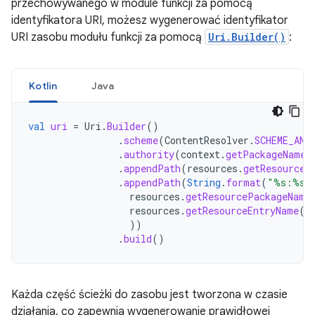
przechowywanego w module funkcji za pomocą
identyfikatora URI, możesz wygenerować identyfikator
URI zasobu modułu funkcji za pomocą
Uri.Builder()
:
Kotlin
Java
val
uri
=
Uri
.
Builder
()
.
scheme
(
ContentResolver
.
SCHEME_AND
.
authority
(
context
.
getPackageName
(
.
appendPath
(
resources
.
getResourceT
.
appendPath
(
String
.
format
(
"%s:%s"
resources
.
getResourcePackageName
resources
.
getResourceEntryName
(
r
))
.
build
()
Każda część ścieżki do zasobu jest tworzona w czasie
działania, co zapewnia wygenerowanie prawidłowej