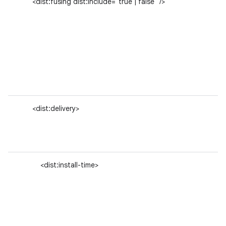
<dist:fusing dist:include="true | false" />
<dist:delivery>
<dist:install-time>