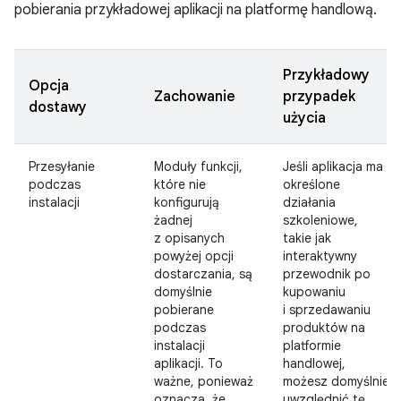
pobierania przykładowej aplikacji na platformę handlową.
Przykładowy
Opcja
Zachowanie
przypadek
dostawy
użycia
Przesyłanie
Moduły funkcji,
Jeśli aplikacja ma
podczas
które nie
określone
instalacji
konfigurują
działania
żadnej
szkoleniowe,
z opisanych
takie jak
powyżej opcji
interaktywny
dostarczania, są
przewodnik po
domyślnie
kupowaniu
pobierane
i sprzedawaniu
podczas
produktów na
instalacji
platformie
aplikacji. To
handlowej,
ważne, ponieważ
możesz domyślnie
oznacza, że
uwzględnić tę