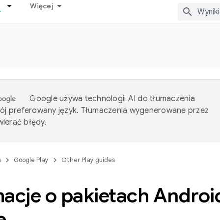
Więcej
Google używa technologii AI do tłumaczenia
wój preferowany język. Tłumaczenia wygenerowane przez
ierać błędy.
s
Google Play
Other Play guides
macje o pakietach Andro
e