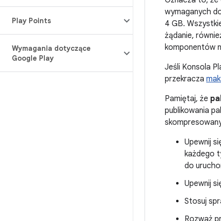
Oznacza to, że 
wymaganych do j
Play Points
4 GB. Wszystkie 
żądanie, równie
komponentów nie
Wymagania dotyczące
Google Play
Jeśli Konsola Pl
przekracza
maks
Pamiętaj, że
pa
publikowania pa
skompresowanyc
Upewnij si
każdego ty
do uruchom
Upewnij si
Stosuj sp
Rozważ pr