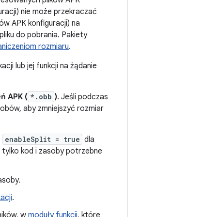
presowanych plików APK
uracji) nie może przekraczać
tów APK konfiguracji) na
liku do pobrania. Pakiety
aniczeniom rozmiaru
.
cji lub jej funkcji na żądanie
ń APK (
*.obb
)
. Jeśli podczas
asobów, aby zmniejszyć rozmiar
c
enableSplit = true
dla
ą tylko kod i zasoby potrzebne
asoby.
acji
.
ników, w
moduły funkcji
, które