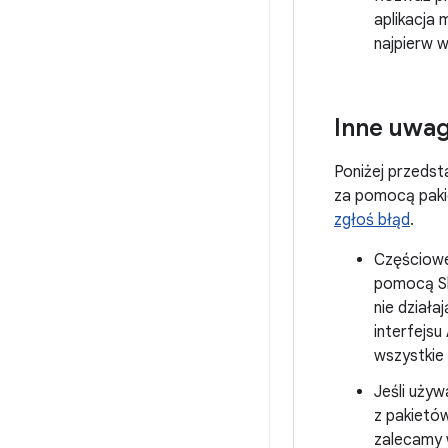
aplikacja 
najpierw w
Inne uwag
Poniżej przedst
za pomocą pakie
zgłoś błąd
.
Częściowe 
pomocą Sk
nie działa
interfejsu
wszystkie
Jeśli uży
z pakietów
zalecamy 