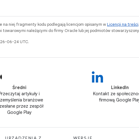
ne na niej fragmenty kodu podlegają licencjom opisanym w
Licencji na treści
i towarowymi należącymi do firmy Oracle lub jej podmiotów stowarzyszony
2026-06-24 UTC.
Średni
LinkedIn
Przeczytaj artykuły i
Kontakt ze społeczno
rzemyślenia branżowe
firmową Google Pla
zesłane przez zespół
Google Play
URZĄDZENIA Z
WERSJE