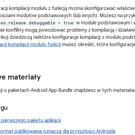
racji kompilacji modułu z funkcją można skonfigurować właściw
ościami modułów podstawowych (lub innych). Możesz na przy
pes.release.debuggable = true
w module podstawowym i 
akie konflikty mogą powodować problemy z kompilacją i działan
nkcji dziedziczą niektóre konfiguracje kompilacji z modułu po
acji kompilacji modułu funkcji
musisz określić, które konfigurac
e materiały
ji o pakietach Android App Bundle znajdziesz w tych materiała
ogu
pierwszego pakietu aplikacji
ormat publikowania oznacza dla przyszłości Androida