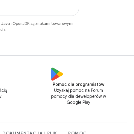
. Java i OpenJDK są znakami towarowymi
ch.
Pomoc dla programistów
ścią
Uzyskaj pomoc na Forum
y
pomocy dla deweloperów w
Google Play
DOKUMENTACJA I PLIKI
POMOC