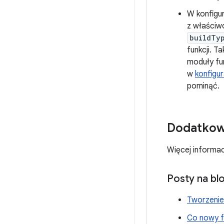
W konfigu
z właściw
buildTy
funkcji. T
moduły fu
w
konfigur
pominąć.
Dodatkow
Więcej informac
Posty na bl
Tworzenie 
Co nowy f