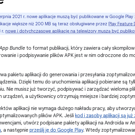
erpnia 2021 r. nowe aplikacje muszą być publikowane w Google Pla
likacje większe niż 200 MB są teraz obsługiwane przez
Play Feature 
 r.
nowe i dotychczasowe aplikacje na telewizory muszą być publikow
 App Bundle
to format publikacji, który zawiera cały skompilo
nerowanie i podpisywanie plików APK jest w nim odroczone do m
wa pakietu aplikacji do generowania i przesyłania zoptymaliz
ządzenia. Dzięki temu do uruchomienia aplikacji pobierane są ty
u. Nie musisz już tworzyć, podpisywać i zarządzać wieloma p
 urządzeń, a użytkownicy otrzymują mniejsze i bardziej zoptym
któw aplikacji nie wymaga dużego nakładu pracy, aby utworzyć 
ptymalizowanych plików APK. Jeśli
kod i zasoby aplikacji są już
nwencjami, utwórz podpisane pakiety aplikacji na Androida w An
ń
, a następnie
prześlij je do Google Play
. Wtedy zoptymalizowan