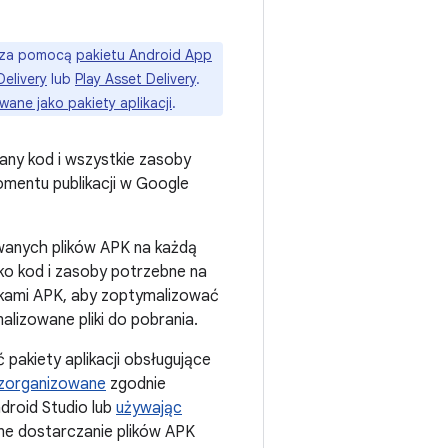
y za pomocą
pakietu Android App
Delivery
lub
Play Asset Delivery
.
ane jako pakiety aplikacji
.
wany kod i wszystkie zasoby
omentu publikacji w Google
owanych plików APK na każdą
lko kod i zasoby potrzebne na
likami APK, aby zoptymalizować
alizowane pliki do pobrania.
pakiety aplikacji obsługujące
zorganizowane
zgodnie
droid Studio lub
używając
e dostarczanie plików APK