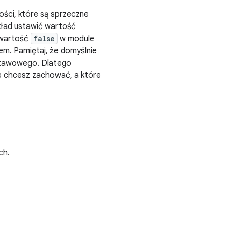
ości, które są sprzeczne
kład ustawić wartość
wartość
false
w module
iem. Pamiętaj, że domyślnie
dstawowego. Dlatego
je chcesz zachować, a które
ch.