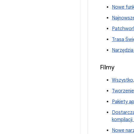
Nowe funkc
Najnowsze
Patchwork 
Trasa Świę
Narzędzia
Filmy
Wszystko, 
Tworzenie 
Pakiety ap
Dostarczan
kompilacj
Nowe narzę