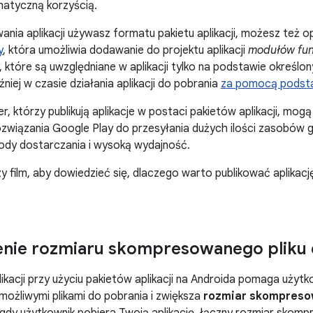
matyczną korzyścią.
owania aplikacji używasz formatu pakietu aplikacji, możesz też 
y
, która umożliwia dodawanie do projektu aplikacji
modułów fun
y, które są uwzględniane w aplikacji tylko na podstawie określo
niej w czasie działania aplikacji do pobrania
za pomocą podstaw
r, którzy publikują aplikacje w postaci pakietów aplikacji, mog
 rozwiązania Google Play do przesyłania dużych ilości zasobów
ody dostarczania i wysoką wydajność.
zy film, aby dowiedzieć się, dlaczego warto publikować aplika
enie rozmiaru skompresowanego pliku 
likacji przy użyciu pakietów aplikacji na Androida pomaga użyt
 możliwymi plikami do pobrania i zwiększa
rozmiar skompreso