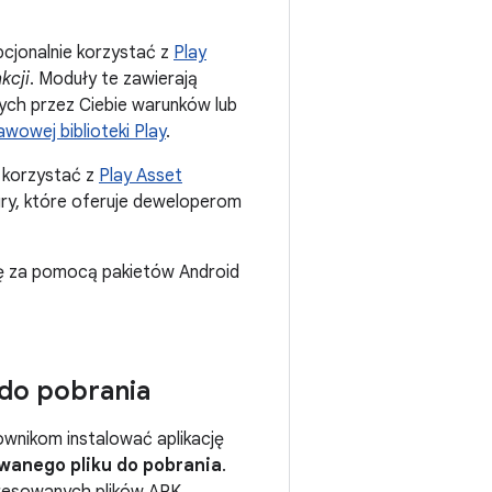
opcjonalnie korzystać z
Play
kcji
. Moduły te zawierają
nych przez Ciebie warunków lub
owej biblioteki Play
.
ą korzystać z
Play Asset
 gry, które oferuje deweloperom
cję za pomocą pakietów Android
do pobrania
kownikom instalować aplikację
wanego pliku do pobrania
.