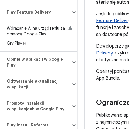
stanie się auto
Play Feature Delivery
Jeśli do publik
Feature Deliver
funkcje i zasob
Wdrażanie AI na urządzeniu za
pomocą Google Play
są dostępne póź
Gry Play ⍈
Deweloperzy gie
Delivery
, czyli
Opinie w aplikacji w Google
elastyczne met
Play
Obejrzyj poniżs
App Bundle.
Odtwarzanie aktualizacji
w aplikacji
Ogranicz
Prompty instalacji
w aplikacjach w Google Play
Publikowanie ap
z najmniejszymi
Play Install Referrer