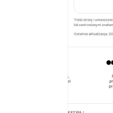
Treść strony i umieszczo
lub zastrzeżonymi znakam
Ostatnia aktualizacja: 
X
Obserwuj @GooglePlayBiz,
aby otrzymywać wiadomości
p
i pomoc
pr
WIĘCEJ INFORMACJI O
ODKRYWAJ