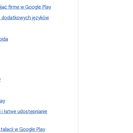
ijać firmę w Google Play
PI dodatkowych języków
oida
y
lay
i i łatwe udostępnianie
stalacji w Google Play