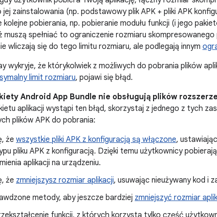
gdy użytkownik pobiera Twoją aplikację, łączny rozmiar skom
ej zainstalowania (np. podstawowy plik APK + pliki APK konfig
kolejne pobierania, np. pobieranie modułu funkcji (i jego pakie
ż muszą spełniać to ograniczenie rozmiaru skompresowanego p
 wliczają się do tego limitu rozmiaru, ale podlegają innym
ogr
ay wykryje, że którykolwiek z możliwych do pobrania plików aplika
ymalny limit rozmiaru
, pojawi się błąd.
kiety Android App Bundle nie obsługują plików rozszerze
kietu aplikacji wystąpi ten błąd, skorzystaj z jednego z tych z
h plików APK do pobrania:
ę, że
wszystkie pliki APK z konfiguracją są włączone
, ustawiają
pu pliku APK z konfiguracją. Dzięki temu użytkownicy pobieraj
ienia aplikacji na urządzeniu.
ę, że
zmniejszysz rozmiar aplikacji
, usuwając nieużywany kod i z
rawdzone metody, aby jeszcze bardziej
zmniejszyć rozmiar aplik
zekształcenie funkcji, z których korzysta tylko część użytkow