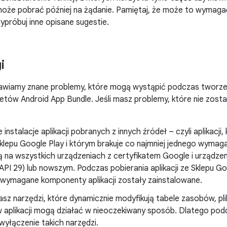
może pobrać później na żądanie. Pamiętaj, że może to wymagać 
ypróbuj inne opisane sugestie.
i
awiamy znane problemy, które mogą wystąpić podczas tworzenia
tów Android App Bundle. Jeśli masz problemy, które nie zosta
instalacje aplikacji pobranych z innych źródeł – czyli aplikacji,
lepu Google Play i którym brakuje co najmniej jednego wymag
ją na wszystkich urządzeniach z certyfikatem Google i urządz
 API 29) lub nowszym. Podczas pobierania aplikacji ze Sklepu G
 wymagane komponenty aplikacji zostały zainstalowane.
wasz narzędzi, które dynamicznie modyfikują tabele zasobów, p
 aplikacji mogą działać w nieoczekiwany sposób. Dlatego podc
wyłączenie takich narzędzi.