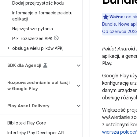
Dodaj przejrzystość kodu
Informacje o formacie pakietu
Ważne:
od si
aplikacji
Bundle
. Nowe ap
Najczęstsze pytania
Od czerwca 2023
Pliki rozszerzeń APK
obsługa wielu plików APK
,
Pakiet Android
aplikacji, a ge
Play.
SDK dla Agencji
Google Play uży
Rozpowszechnianie aplikacji
konfigurację ur
w Google Play
danym urządzeni
obsługę różnych
Play Asset Delivery
Większość proje
wyświetlanie zo
Biblioteki Play Core
z ustalonymi ko
wiersza polece
Interfejsy Play Developer API