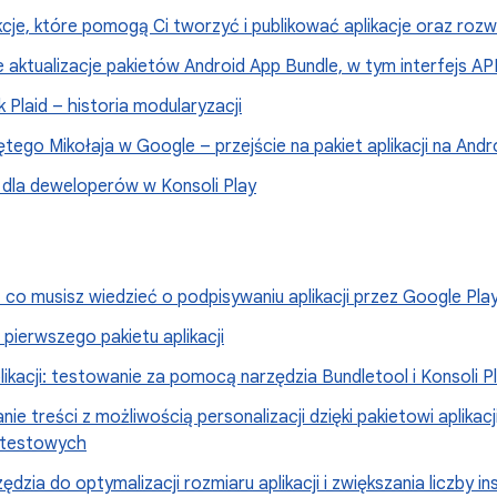
je, które pomogą Ci tworzyć i publikować aplikacje oraz rozw
 aktualizacje pakietów Android App Bundle, w tym interfejs A
Plaid – historia modularyzacji
tego Mikołaja w Google – przejście na pakiet aplikacji na Andr
 dla deweloperów w Konsoli Play
co musisz wiedzieć o podpisywaniu aplikacji przez Google Pla
pierwszego pakietu aplikacji
likacji: testowanie za pomocą narzędzia Bundletool i Konsoli P
ie treści z możliwością personalizacji dzięki pakietowi aplikacj
i testowych
dzia do optymalizacji rozmiaru aplikacji i zwiększania liczby in